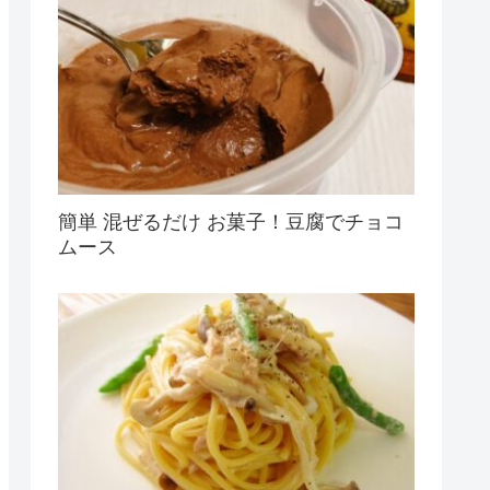
簡単 混ぜるだけ お菓子！豆腐でチョコ
ムース