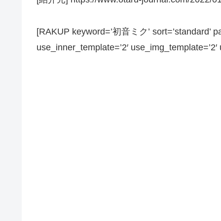
[RAKUP keyword=’初音ミク’ sort=’standard’ page
use_inner_template=’2′ use_img_template=’2′ us