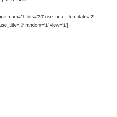
_num=’1′ hits=’30’ use_outer_template=’2′
e_title=’0′ random=’1′ view=’1′]