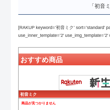
「初音
[RAKUP keyword=’初音ミク’ sort=’standard’ page
use_inner_template=’2′ use_img_template=’2′ us