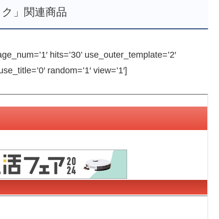
ミク」関連商品
_num=’1′ hits=’30’ use_outer_template=’2′
e_title=’0′ random=’1′ view=’1′]