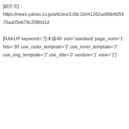
[紹介元]
https://news.yahoo.co.jp/articles/1cfdc1b041262ad96b9d54
70aa05eb79c2080d1d
[RAKUP keyword=’乃木坂46′ sort=’standard’ page_num=’1′
hits=’30’ use_outer_template=’2′ use_inner_template=’2′
use_img_template=’2′ use_title=’0′ random=’1′ view=’1′]