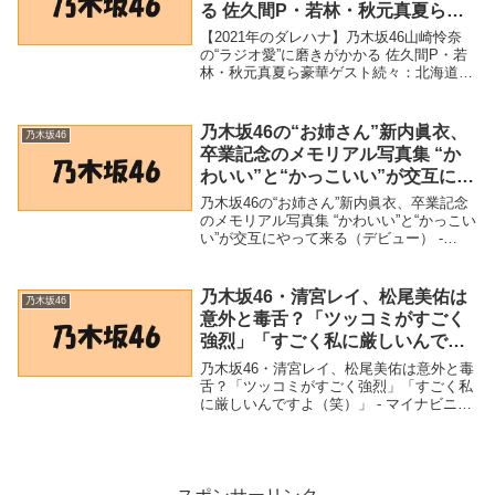
る 佐久間P・若林・秋元真夏ら豪
華ゲスト続々：北海道新聞 どうし
【2021年のダレハナ】乃木坂46山崎怜奈
ん電子版 – 北海道新聞
の“ラジオ愛”に磨きがかかる 佐久間P・若
林・秋元真夏ら豪華ゲスト続々：北海道新
聞 どうしん電子版 - 北海道新聞「乃木坂
46」関連商品【2021年のダレハナ】乃木坂
46山崎怜奈の“ラジオ愛”に磨き...
乃木坂46の“お姉さん”新内眞衣、
乃木坂46
卒業記念のメモリアル写真集 “か
わいい”と“かっこいい”が交互にや
って来る（デビュー） – Yahoo!ニ
乃木坂46の“お姉さん”新内眞衣、卒業記念
ュース – Yahoo!ニュース
のメモリアル写真集 “かわいい”と“かっこい
い”が交互にやって来る（デビュー） -
Yahoo!ニュース - Yahoo!ニュース「乃木坂
46」関連商品乃木坂46の“お姉さん”新内眞
衣、卒業記念のメ...
乃木坂46・清宮レイ、松尾美佑は
乃木坂46
意外と毒舌？「ツッコミがすごく
強烈」「すごく私に厳しいんです
よ（笑）」 – マイナビニュース
乃木坂46・清宮レイ、松尾美佑は意外と毒
舌？「ツッコミがすごく強烈」「すごく私
に厳しいんですよ（笑）」 - マイナビニュ
ース「乃木坂46」関連商品乃木坂46・清宮
レイ、松尾美佑は意外と毒舌？「ツッコミ
がすごく強烈」「すごく私に厳しいんです
よ...