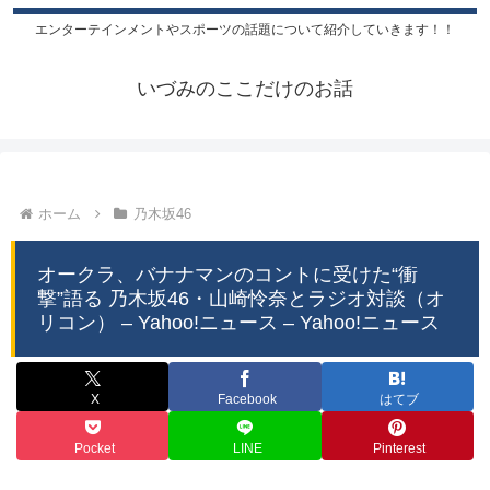
エンターテインメントやスポーツの話題について紹介していきます！！
いづみのここだけのお話
ホーム
乃木坂46
オークラ、バナナマンのコントに受けた“衝
撃”語る 乃木坂46・山崎怜奈とラジオ対談（オ
リコン） – Yahoo!ニュース – Yahoo!ニュース
X
Facebook
はてブ
Pocket
LINE
Pinterest