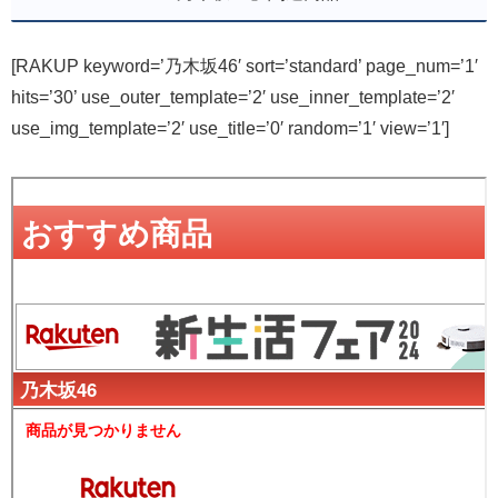
[RAKUP keyword=’乃木坂46′ sort=’standard’ page_num=’1′
hits=’30’ use_outer_template=’2′ use_inner_template=’2′
use_img_template=’2′ use_title=’0′ random=’1′ view=’1′]