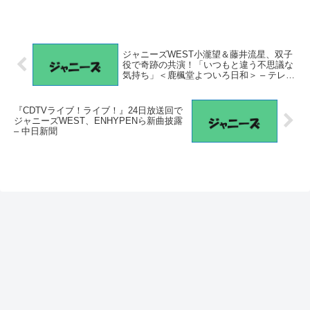
ジャニーズWEST小瀧望＆藤井流星、双子
役で奇跡の共演！「いつもと違う不思議な
気持ち」＜鹿楓堂よついろ日和＞ – テレ朝
POST
『CDTVライブ！ライブ！』24日放送回で
ジャニーズWEST、ENHYPENら新曲披露
– 中日新聞