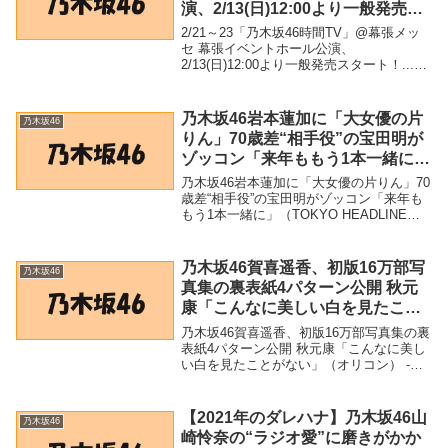
演、2/13(日)12:00より一般発売ス
タート！…｜ニュース｜乃木坂46
2/21～23「乃木坂46時間TV」@幕張メッ
公式サイト – 乃木坂46
セ 幕張イベントホール公演、
2/13(日)12:00より一般発売スタート！...｜
ニュース｜乃木坂46公式サイト - 乃木坂
46「乃木坂46」関連商品2/21～23「乃木坂
46時間TV」@幕張メ...
乃木坂46岩本蓮加に「大女優の片
乃木坂46
りん」70歳差“相手役”の宝田明が
ゾッコン「来年ももう1本一緒に」
（TOKYO HEADLINE WEB） –
乃木坂46岩本蓮加に「大女優の片りん」70
Yahoo!ニュース – Yahoo!ニュー
歳差“相手役”の宝田明がゾッコン「来年も
もう1本一緒に」（TOKYO HEADLINE
ス
WEB） - Yahoo!ニュース - Yahoo!ニュー
ス「乃木坂46」関連商品乃木坂46岩本蓮加
に「大女優...
乃木坂46賀喜遥香、初版16万部写
乃木坂46
真集の裏表紙4パターン公開 秋元
康「こんなに美しい白を見たこと
がない」（オリコン） – Yahoo!ニ
乃木坂46賀喜遥香、初版16万部写真集の裏
ュース – Yahoo!ニュース
表紙4パターン公開 秋元康「こんなに美し
い白を見たことがない」（オリコン） -
Yahoo!ニュース - Yahoo!ニュース「乃木坂
46」関連商品乃木坂46賀喜遥香、初版16万
部写真集の裏表紙4パ...
【2021年のダレハナ】乃木坂46山
乃木坂46
崎怜奈の“ラジオ愛”に磨きがかか