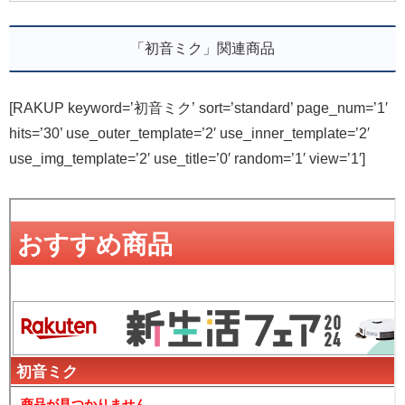
「初音ミク」関連商品
[RAKUP keyword=’初音ミク’ sort=’standard’ page_num=’1′
hits=’30’ use_outer_template=’2′ use_inner_template=’2′
use_img_template=’2′ use_title=’0′ random=’1′ view=’1′]