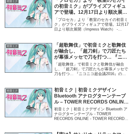
「プロセカ」より「教室のセカイ
初音ミク
の初音ミク」がプライズフィギュ
アで登場。12月17日より順次展開
（Impress Watch） – Yahoo!ニュ
「プロセカ」より「教室のセカイの初音ミ
ース – Yahoo!ニュース
ク」がプライズフィギュアで登場。12月17
日より順次展開（Impress Watch） -
Yahoo!ニュース - Yahoo!ニュース「初音ミ
ク」関連商品「プロセカ」より「教室のセ
カイの初音ミク」が...
「超歌舞伎」で初音ミクと歌舞伎
初音ミク
が融合し、「超刀剣」で刀匠たち
が幕張メッセで刀を打つ… 『ニコ
ニコ超会議2016』の他では見られ
「超歌舞伎」で初音ミクと歌舞伎が融合
ない企画の数々を写真で振り返る
し、「超刀剣」で刀匠たちが幕張メッセで
刀を打つ… 『ニコニコ超会議2016』の他
– ニコニコニュース
では見られない企画の数々を写真で振り返
る - ニコニコニュース「初音ミク」関連商
品「超歌舞伎」で初音ミクと歌舞伎が融合
初音ミク｜初音ミクデザイン
初音ミク
し、「...
Bluetooth アナログターンテーブ
ル – TOWER RECORDS ONLINE
– TOWER RECORDS ONLINE
初音ミク｜初音ミクデザイン Bluetooth ア
ナログターンテーブル - TOWER
RECORDS ONLINE - TOWER RECORDS
ONLINE「初音ミク」関連商品初音ミク｜
初音ミクデザイン Bluetooth アナログタ...