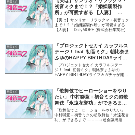
【実は】サンリオ・リラックマ・
初音ミク
初音ミクまで！？「婚姻届製作
所」が可愛すぎる 【人妻】 –
DailyMORE (株式会社集英社)
【実は】サンリオ・リラックマ・初音ミク
まで！？「婚姻届製作所」が可愛すぎる
【人妻】 - DailyMORE (株式会社集英社)
「初音ミク」関連商品【実は】サンリオ・
リラックマ・初音ミクまで！？「婚姻届製
作所」が可愛すぎる 【人妻】 - D...
「プロジェクトセカイ カラフルス
初音ミク
テージ！ feat. 初音ミク」朝比奈ま
ふゆのHAPPY BIRTHDAYライブ
＆ガチャが開催！｜ゲーム情報サ
「プロジェクトセカイ カラフルステー
イト Gamer – Gamer
ジ！ feat. 初音ミク」朝比奈まふゆの
HAPPY BIRTHDAYライブ＆ガチャが開
催！｜ゲーム情報サイト Gamer -
Gamer「初音ミク」関連商品「プロジェク
トセカイ カラフルステージ！ fe...
「歌舞伎でヒーローショーをやり
初音ミク
たい」 中村獅童＋初音ミクの超歌
舞伎「永遠花誉功」ができるまで
ニコニコ超会議統括プロデューサ
「歌舞伎でヒーローショーをやりたい」
ーに聞いた – ITmedia NEWS
中村獅童＋初音ミクの超歌舞伎「永遠花誉
功」ができるまで ニコニコ超会議統括プ
ロデューサーに聞いた - ITmedia
NEWS「初音ミク」関連商品「歌舞伎でヒ
ーローショーをやりたい」 中村獅童＋初