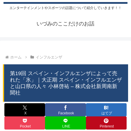
エンターテインメントやスポーツの話題について紹介していきます！！
いづみのここだけのお話
ホーム
インフルエンザ
第19回 スペイン・インフルエンザによって売
れた「氷」｜大正期 スペイン・インフルエンザ
と山口県の人々 小林啓祐 – 株式会社新周南新
聞社
X
Facebook
はてブ
Pocket
LINE
Pinterest