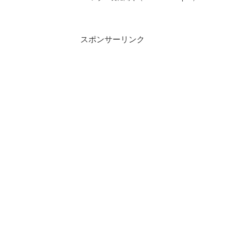
Yahoo!ニュース - Yahoo!ニュース「インフ
ルエンザ」関連商品今年はインフルエン
ザ、どうなるの？ 新型...
スポンサーリンク