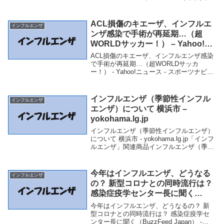
品熊本県内のインフルエンザ患者、今季初
の報告（熊本日日新聞） - Yahoo!ニュース
- Yahoo!ニ...
ACL損傷のキエーザ、インフルエ
インフルエンザ
ンザ感染で手術が再延期…（超
WORLDサッカー！） – Yahoo!ニ
ュース – スポーツナビ
ACL損傷のキエーザ、インフルエンザ感染
で手術が再延期…（超WORLDサッカ
ー！） - Yahoo!ニュース - スポーツナビ
「インフルエンザ」関連商品ACL損傷のキ
エーザ、インフルエンザ感染で手術が再延
期…（超WORLDサッカー！） - ...
インフルエンザ（季節性インフル
インフルエンザ
エンザ）について 横浜市 –
yokohama.lg.jp
インフルエンザ（季節性インフルエンザ）
について 横浜市 - yokohama.lg.jp「インフ
ルエンザ」関連商品インフルエンザ（季節
性インフルエンザ）について 横浜市 -
yokohama.lg.jp インフルエンザ（季節性イ
ンフルエンザ...
今年はインフルエンザ、どうなる
インフルエンザ
の？ 新型コロナとの同時流行は？
感染症疫学センター長に聞く
（BuzzFeed Japan） – Yahoo!ニ
今年はインフルエンザ、どうなるの？ 新
ュース – Yahoo!ニュース
型コロナとの同時流行は？ 感染症疫学セ
ンター長に聞く（BuzzFeed Japan） -