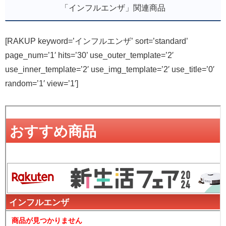
「インフルエンザ」関連商品
[RAKUP keyword=’インフルエンザ’ sort=’standard’
page_num=’1′ hits=’30’ use_outer_template=’2′
use_inner_template=’2′ use_img_template=’2′ use_title=’0′
random=’1′ view=’1′]