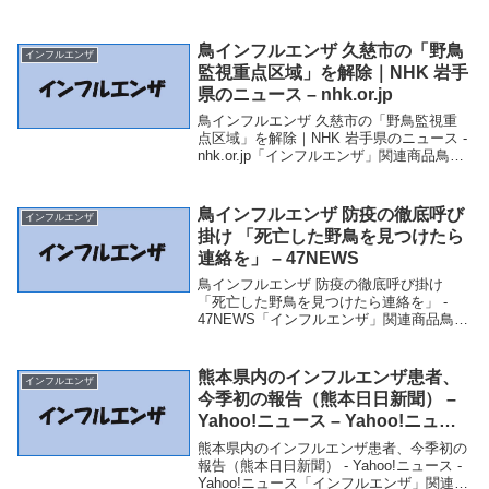
鳥インフルエンザ 久慈市の「野鳥
インフルエンザ
監視重点区域」を解除｜NHK 岩手
県のニュース – nhk.or.jp
鳥インフルエンザ 久慈市の「野鳥監視重
点区域」を解除｜NHK 岩手県のニュース -
nhk.or.jp「インフルエンザ」関連商品鳥イ
ンフルエンザ 久慈市の「野鳥監視重点区
域」を解除｜NHK 岩手県のニュース -
nhk.or.jp 鳥インフ...
鳥インフルエンザ 防疫の徹底呼び
インフルエンザ
掛け 「死亡した野鳥を見つけたら
連絡を」 – 47NEWS
鳥インフルエンザ 防疫の徹底呼び掛け
「死亡した野鳥を見つけたら連絡を」 -
47NEWS「インフルエンザ」関連商品鳥イ
ンフルエンザ 防疫の徹底呼び掛け 「死亡
した野鳥を見つけたら連絡を」 - 47NEWS
鳥インフルエンザ 防疫の徹底呼び...
熊本県内のインフルエンザ患者、
インフルエンザ
今季初の報告（熊本日日新聞） –
Yahoo!ニュース – Yahoo!ニュー
ス
熊本県内のインフルエンザ患者、今季初の
報告（熊本日日新聞） - Yahoo!ニュース -
Yahoo!ニュース「インフルエンザ」関連商