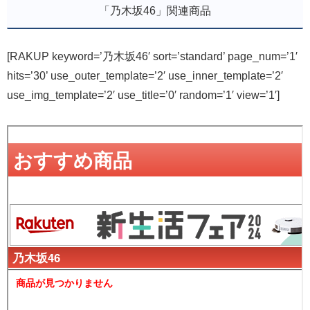
「乃木坂46」関連商品
[RAKUP keyword=’乃木坂46′ sort=’standard’ page_num=’1′
hits=’30’ use_outer_template=’2′ use_inner_template=’2′
use_img_template=’2′ use_title=’0′ random=’1′ view=’1′]