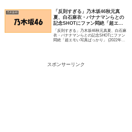
林瑠奈、爽やかなスカイブルーコーデに
「配色がおしゃれ」 - ananweb 乃木坂46・
林瑠奈、爽やかなスカイブルーコー...
「反則すぎる」乃木坂46秋元真
乃木坂46
夏、白石麻衣・バナナマンらとの
記念SHOTにファン悶絶「超エモ
い写真ばっかり」 (2022年5月17
「反則すぎる」乃木坂46秋元真夏、白石麻
日) – Excite Bit コネタ
衣・バナナマンらとの記念SHOTにファン
悶絶「超エモい写真ばっかり」 (2022年5
月17日) - Excite Bit コネタ「乃木坂46」関
連商品「反則すぎる」乃木坂46秋元真夏、
白石麻衣・バナナ...
スポンサーリンク