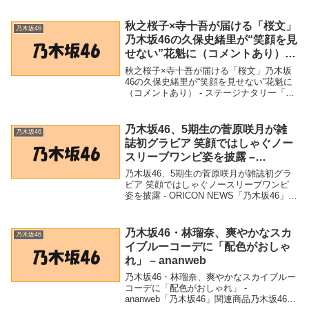
商品乃木坂46賀喜遥香が文芸雑誌「波」6
月号の表紙飾る 創刊55年で女性アイドル
単独は初 - ニッカンスポーツ 乃木...
秋之桜子×寺十吾が届ける「桜文」
乃木坂46
乃木坂46の久保史緒里が“笑顔を見
せない”花魁に（コメントあり） –
ステージナタリー
秋之桜子×寺十吾が届ける「桜文」乃木坂
46の久保史緒里が“笑顔を見せない”花魁に
（コメントあり） - ステージナタリー「乃
木坂46」関連商品秋之桜子×寺十吾が届け
る「桜文」乃木坂46の久保史緒里が“笑顔
を見せない”花魁に（コメントあり） -...
乃木坂46、5期生の菅原咲月が雑
乃木坂46
誌初グラビア 笑顔ではしゃぐノー
スリーブワンピ姿を披露 –
ORICON NEWS
乃木坂46、5期生の菅原咲月が雑誌初グラ
ビア 笑顔ではしゃぐノースリーブワンピ
姿を披露 - ORICON NEWS「乃木坂46」関
連商品乃木坂46、5期生の菅原咲月が雑誌
初グラビア 笑顔ではしゃぐノースリーブ
ワンピ姿を披露 - ORICON...
乃木坂46・林瑠奈、爽やかなスカ
乃木坂46
イブルーコーデに「配色がおしゃ
れ」 – ananweb
乃木坂46・林瑠奈、爽やかなスカイブルー
コーデに「配色がおしゃれ」 -
ananweb「乃木坂46」関連商品乃木坂46・