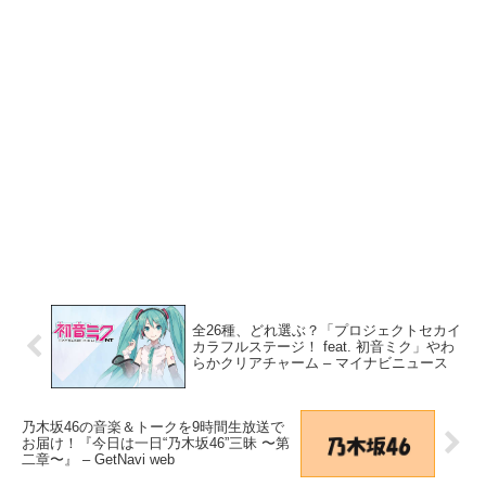
全26種、どれ選ぶ？「プロジェクトセカイ
カラフルステージ！ feat. 初音ミク」やわ
らかクリアチャーム – マイナビニュース
乃木坂46の音楽＆トークを9時間生放送で
お届け！『今日は一日“乃木坂46”三昧 〜第
二章〜』 – GetNavi web