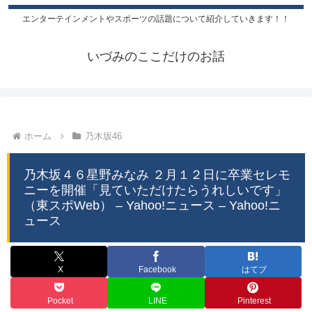
エンターテインメントやスポーツの話題について紹介していきます！！
いづみのここだけのお話
ホーム
乃木坂46
乃木坂４６星野みなみ ２月１２日に卒業セレモ
ニーを開催「見ていただけたらうれしいです」
（東スポWeb） – Yahoo!ニュース – Yahoo!ニ
ュース
X
Facebook
はてブ
Pocket
LINE
Pinterest