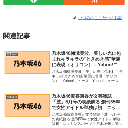
いづみのここだけのお話
関連記事
乃木坂46梅澤美波、美しい光に包
乃木坂46
まれキラキラの“ときめき感”華麗
に表現（オリコン） – Yahoo!ニュ
ース – Yahoo!ニュース
乃木坂46梅澤美波、美しい光に包まれキラ
キラの“ときめき感”華麗に表現（オリコ
ン） - Yahoo!ニュース - Yahoo!ニュース
「乃木坂46」関連商品乃木坂46梅澤美波、
美しい光に包まれキラキラの“ときめき
感”華麗に表現（オリコン） ...
乃木坂46賀喜遥香が文芸雑誌
乃木坂46
「波」6月号の表紙飾る 創刊55年
で女性アイドル単独は初 – ニッカ
ンスポーツ
乃木坂46賀喜遥香が文芸雑誌「波」6月号
の表紙飾る 創刊55年で女性アイドル単独
は初 - ニッカンスポーツ「乃木坂46」関連