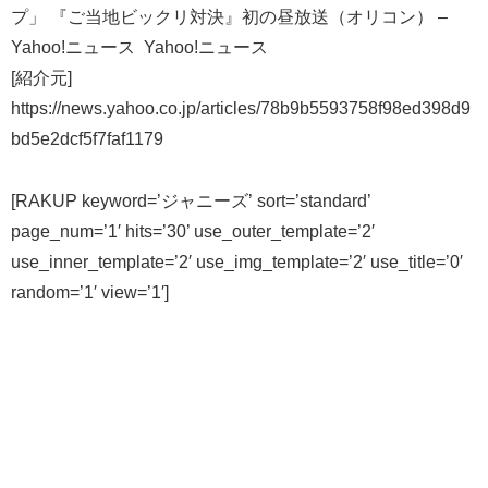
プ」 『ご当地ビックリ対決』初の昼放送（オリコン） –
Yahoo!ニュース Yahoo!ニュース
[紹介元]
https://news.yahoo.co.jp/articles/78b9b5593758f98ed398d9
bd5e2dcf5f7faf1179
[RAKUP keyword=’ジャニーズ’ sort=’standard’
page_num=’1′ hits=’30’ use_outer_template=’2′
use_inner_template=’2′ use_img_template=’2′ use_title=’0′
random=’1′ view=’1′]