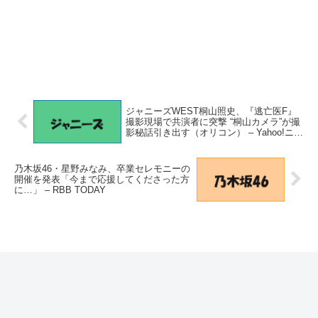
ジャニーズWEST桐山照史、『逃亡医F』
撮影現場で共演者に突撃 “桐山カメラ”が撮
影秘話引き出す（オリコン） – Yahoo!ニュ
ース – Yahoo!ニュース
乃木坂46・星野みなみ、卒業セレモニーの
開催を発表「今まで応援してくださった方
に…」 – RBB TODAY