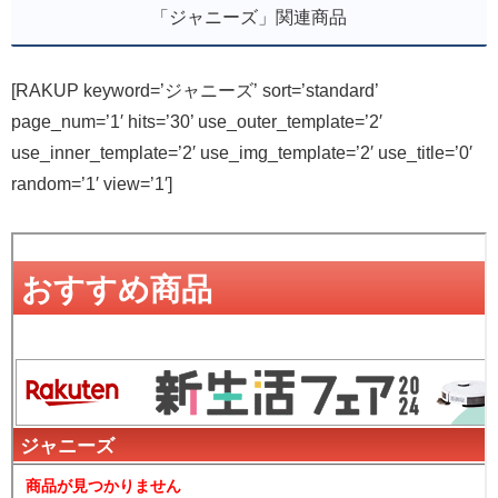
「ジャニーズ」関連商品
[RAKUP keyword=’ジャニーズ’ sort=’standard’
page_num=’1′ hits=’30’ use_outer_template=’2′
use_inner_template=’2′ use_img_template=’2′ use_title=’0′
random=’1′ view=’1′]