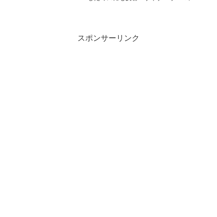
ャニーズ」関連商品ジャニーズWEST・濱
田崇裕、「ホラー」な発言にメンバー騒
然！ “3年越し”に発覚したミスにも反響...
スポンサーリンク