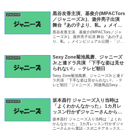
黒谷友香主演、基俊介(IMPACTors
ジャニーズ
／ジャニーズJr.)、遊井亮子出演
舞台『あの子より、私。』メイン
ビジュアル公開 –
黒谷友香主演、基俊介(IMPACTors／ジャ
ニーズJr.)、遊井亮子出演 舞台『あの子よ
り、私。』メインビジュアル公開 - 「ジャ
ニーズ」関連商品黒谷友香主演、基俊介
(IMPACTors／ジャニーズJr.)、遊井亮子出
演 舞台『あの子より...
Sexy Zone菊池風磨、ジャニーズ
ジャニーズ
Jr.と連ドラ共演 「下手な姿は見せ
られない!」 – テレビ朝日
Sexy Zone菊池風磨、ジャニーズJr.と連ド
ラ共演 「下手な姿は見せられない!」 - テ
レビ朝日「ジャニーズ」関連商品Sexy
Zone菊池風磨、ジャニーズJr.と連ドラ共
演 「下手な姿は見せられない!」 - テレビ
朝日 Sexy Z...
坂本昌行 ジャニーズ入り当時は
ジャニーズ
「よくわかんなかった」 1カ月レ
ッスン行かずジャニーさんから電
話 – スポニチアネックス Sponichi
坂本昌行 ジャニーズ入り当時は「よくわ
Annex
かんなかった」 1カ月レッスン行かずジャ
ニーさんから電話 - スポニチアネックス