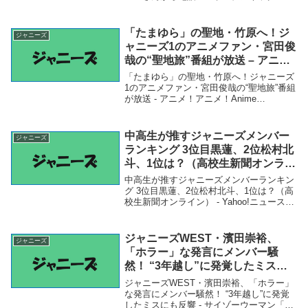
Sponichi Annex「ジャニーズ」関連商品坂
本昌行 ジャニーズ入り当時は「よくわか
んなかった」 1カ月レッスン行...
「たまゆら」の聖地・竹原へ！ジ
ジャニーズ
ャニーズ1のアニメファン・宮田俊
哉の“聖地旅”番組が放送 – アニ
メ！アニメ！Anime Anime
「たまゆら」の聖地・竹原へ！ジャニーズ
1のアニメファン・宮田俊哉の“聖地旅”番組
が放送 - アニメ！アニメ！Anime
Anime「ジャニーズ」関連商品「たまゆ
ら」の聖地・竹原へ！ジャニーズ1のアニ
メファン・宮田俊哉の“聖地旅”番組が放送
中高生が推すジャニーズメンバー
ジャニーズ
...
ランキング 3位目黒蓮、2位松村北
斗、1位は？（高校生新聞オンライ
ン） – Yahoo!ニュース – Yahoo!
中高生が推すジャニーズメンバーランキン
ニュース
グ 3位目黒蓮、2位松村北斗、1位は？（高
校生新聞オンライン） - Yahoo!ニュース -
Yahoo!ニュース「ジャニーズ」関連商品中
高生が推すジャニーズメンバーランキング
3位目黒蓮、2位松村北斗...
ジャニーズWEST・濱田崇裕、
ジャニーズ
「ホラー」な発言にメンバー騒
然！ “3年越し”に発覚したミスに
も反響 – サイゾーウーマン
ジャニーズWEST・濱田崇裕、「ホラー」
な発言にメンバー騒然！ “3年越し”に発覚
したミスにも反響 - サイゾーウーマン「ジ