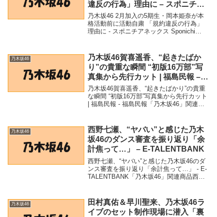
違反の行為」理由に – スポニチア
ネックス Sponichi Annex
乃木坂46 2月加入の5期生・岡本姫奈が本
格活動前に活動自粛 「規約違反の行為」
理由に - スポニチアネックス Sponichi
Annex「乃木坂46」関連商品乃木坂46 2月
加入の5期生・岡本姫奈が本格活動前に活
動自粛 「規約違反の行為...
乃木坂46賀喜遥香、“起きたばか
乃木坂46
り”の貴重な瞬間 “初版16万部”写
真集から先行カット | 福島民報 –
福島民報
乃木坂46賀喜遥香、“起きたばかり”の貴重
な瞬間 “初版16万部”写真集から先行カット
| 福島民報 - 福島民報「乃木坂46」関連商
品乃木坂46賀喜遥香、“起きたばかり”の貴
重な瞬間 “初版16万部”写真集から先行カッ
ト | 福島民報 -...
西野七瀬、“ヤバい”と感じた乃木
乃木坂46
坂46のダンス審査を振り返り「余
計焦って…」 – E-TALENTBANK
西野七瀬、“ヤバい”と感じた乃木坂46のダ
ンス審査を振り返り「余計焦って…」 - E-
TALENTBANK「乃木坂46」関連商品西野
七瀬、“ヤバい”と感じた乃木坂46のダンス
審査を振り返り「余計焦って…」 - E-
TALENTBANK 西野...
田村真佑＆早川聖来、乃木坂46ラ
乃木坂46
イブのセット制作現場に潜入「裏