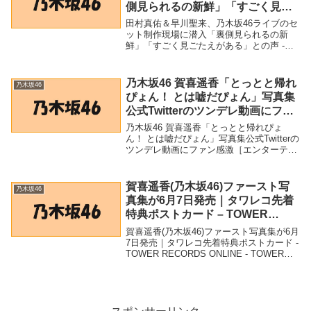
側見られるの新鮮」「すごく見ご
たえがある」との声 – WEBザテレ
田村真佑＆早川聖来、乃木坂46ライブのセ
ビジョン
ット制作現場に潜入「裏側見られるの新
鮮」「すごく見ごたえがある」との声 -
WEBザテレビジョン「乃木坂46」関連商
品田村真佑＆早川聖来、乃木坂46ライブの
セット制作現場に潜入「裏側見られるの新
乃木坂46 賀喜遥香「とっとと帰れ
乃木坂46
鮮」「...
ぴょん！ とは嘘だぴょん」写真集
公式Twitterのツンデレ動画にファ
ン感激［エンターテイメントベス
乃木坂46 賀喜遥香「とっとと帰れぴょ
トセラー］（Book Bang） –
ん！ とは嘘だぴょん」写真集公式Twitterの
ツンデレ動画にファン感激［エンターテイ
Yahoo!ニュース – Yahoo!ニュー
メントベストセラー］（Book Bang） -
ス
Yahoo!ニュース - Yahoo!ニュース「乃木坂
46」関連商品...
賀喜遥香(乃木坂46)ファースト写
乃木坂46
真集が6月7日発売｜タワレコ先着
特典ポストカード – TOWER
RECORDS ONLINE – TOWER
賀喜遥香(乃木坂46)ファースト写真集が6月
RECORDS ONLINE
7日発売｜タワレコ先着特典ポストカード -
TOWER RECORDS ONLINE - TOWER
RECORDS ONLINE「乃木坂46」関連商品
賀喜遥香(乃木坂46)ファースト写真集が6
月...