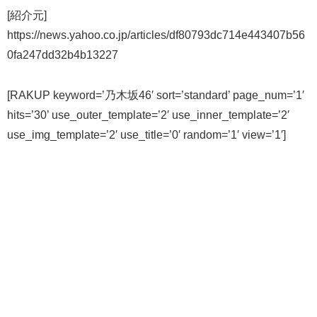
[紹介元]
https://news.yahoo.co.jp/articles/df80793dc714e443407b56
0fa247dd32b4b13227
[RAKUP keyword=’乃木坂46′ sort=’standard’ page_num=’1′
hits=’30’ use_outer_template=’2′ use_inner_template=’2′
use_img_template=’2′ use_title=’0′ random=’1′ view=’1′]