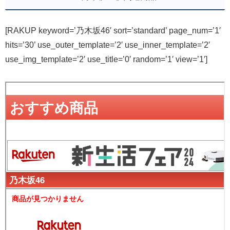
[RAKUP keyword=’乃木坂46′ sort=’standard’ page_num=’1′
hits=’30’ use_outer_template=’2′ use_inner_template=’2′
use_img_template=’2′ use_title=’0′ random=’1′ view=’1′]