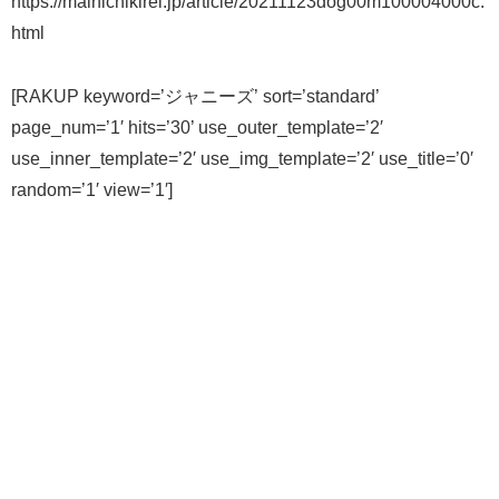
https://mainichikirei.jp/article/20211123dog00m100004000c.
html
[RAKUP keyword=’ジャニーズ’ sort=’standard’
page_num=’1′ hits=’30’ use_outer_template=’2′
use_inner_template=’2′ use_img_template=’2′ use_title=’0′
random=’1′ view=’1′]