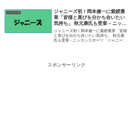
『Qさま』で失態？ 珍解答にファンもドン
引き「琵琶湖は滋賀」 - まいじつ ジャニー
ズが『Qさま』で失態？ 珍解答にファ...
ジャニーズ初！岡本健一に紫綬褒
ジャニーズ
章「皆様と喜びを分かち合いたい
気持ち」 秋元康氏も受章 – ニッカ
ンスポーツ
ジャニーズ初！岡本健一に紫綬褒章「皆様
と喜びを分かち合いたい気持ち」 秋元康
氏も受章 - ニッカンスポーツ「ジャニー
ズ」関連商品ジャニーズ初！岡本健一に紫
綬褒章「皆様と喜びを分かち合いたい気持
ち」 秋元康氏も受章 - ニッカンスポーツ
ジャ...
スポンサーリンク