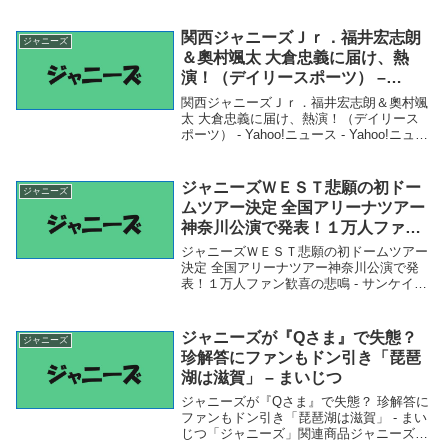
NEWS｜Web東奥 - 東奥日報「ジャニー
ズ」関連商品中村嶺亜＆本高克樹、ジャニ
ーズJr.の“特殊ルール”をプ...
関西ジャニーズＪｒ．福井宏志朗
ジャニーズ
＆奧村颯太 大倉忠義に届け、熱
演！（デイリースポーツ） –
Yahoo!ニュース – Yahoo!ニュー
関西ジャニーズＪｒ．福井宏志朗＆奧村颯
ス
太 大倉忠義に届け、熱演！（デイリース
ポーツ） - Yahoo!ニュース - Yahoo!ニュー
ス「ジャニーズ」関連商品関西ジャニーズ
Ｊｒ．福井宏志朗＆奧村颯太 大倉忠義に
届け、熱演！（デイリースポーツ...
ジャニーズＷＥＳＴ悲願の初ドー
ジャニーズ
ムツアー決定 全国アリーナツアー
神奈川公演で発表！１万人ファン
歓喜の悲鳴 – サンケイスポーツ
ジャニーズＷＥＳＴ悲願の初ドームツアー
決定 全国アリーナツアー神奈川公演で発
表！１万人ファン歓喜の悲鳴 - サンケイス
ポーツ「ジャニーズ」関連商品ジャニーズ
ＷＥＳＴ悲願の初ドームツアー決定 全国
アリーナツアー神奈川公演で発表！１万人
ジャニーズが『Qさま』で失態？
ジャニーズ
ファン歓...
珍解答にファンもドン引き「琵琶
湖は滋賀」 – まいじつ
ジャニーズが『Qさま』で失態？ 珍解答に
ファンもドン引き「琵琶湖は滋賀」 - まい
じつ「ジャニーズ」関連商品ジャニーズが