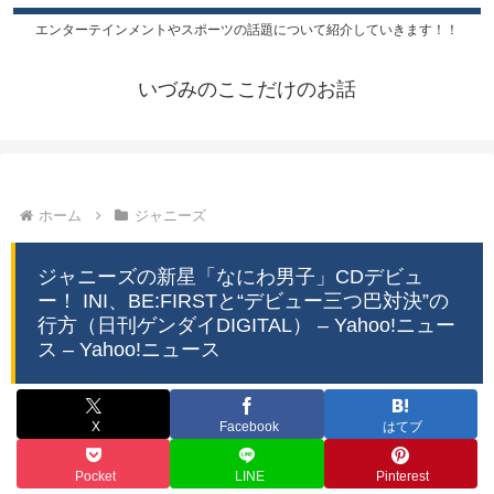
エンターテインメントやスポーツの話題について紹介していきます！！
いづみのここだけのお話
ホーム
ジャニーズ
ジャニーズの新星「なにわ男子」CDデビュ
ー！ INI、BE:FIRSTと“デビュー三つ巴対決”の
行方（日刊ゲンダイDIGITAL） – Yahoo!ニュー
ス – Yahoo!ニュース
X
Facebook
はてブ
Pocket
LINE
Pinterest