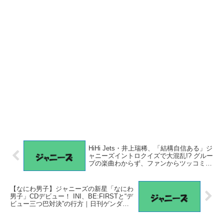
HiHi Jets・井上瑞稀、「結構自信ある」ジ
ャニーズイントロクイズで大混乱!? グルー
プの楽曲わからず、ファンからツッコミ –
サイゾーウーマン
【なにわ男子】ジャニーズの新星「なにわ
男子」CDデビュー！ INI、BE:FIRSTと“デ
ビュー三つ巴対決”の行方｜日刊ゲンダイ
DIGITAL – 日刊ゲンダイDIGITAL