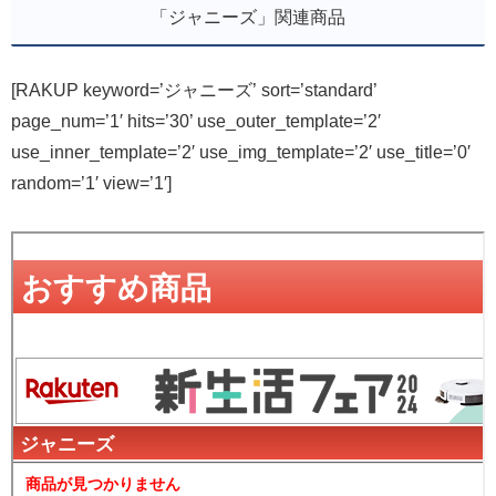
「ジャニーズ」関連商品
[RAKUP keyword=’ジャニーズ’ sort=’standard’
page_num=’1′ hits=’30’ use_outer_template=’2′
use_inner_template=’2′ use_img_template=’2′ use_title=’0′
random=’1′ view=’1′]