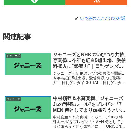
いづみのここだけのお話
関連記事
ジャニーズとNHKのいびつな共依
ジャニーズ
存関係…今年も紅白5組出場、受信
料収入に“影響力”｜日刊ゲンダイ
DIGITAL – 日刊ゲンダイ
ジャニーズとNHKのいびつな共依存関係…
今年も紅白5組出場、受信料収入に“影響
力”｜日刊ゲンダイDIGITAL - 日刊ゲンダイ
「ジャニーズ」関連商品ジャニーズとNHK
のいびつな共依存関係…今年も紅白5組出
場、受信料収入に“影響力”｜日刊ゲ...
中村嶺亜＆本高克樹、ジャニーズ
ジャニーズ
Jr.の“特殊ルール”をプレゼン「7
MEN 侍としてより頑張ろうという
気持ちに」｜ORICON NEWS｜
中村嶺亜＆本高克樹、ジャニーズJr.の“特
Web東奥 – 東奥日報
殊ルール”をプレゼン「7 MEN 侍としてよ
り頑張ろうという気持ちに」｜ORICON