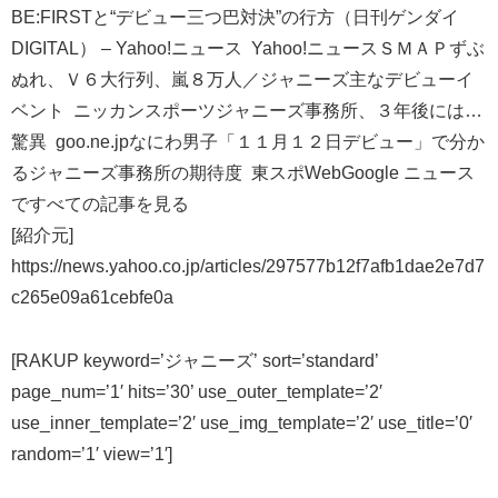
BE:FIRSTと“デビュー三つ巴対決”の行方（日刊ゲンダイ
DIGITAL） – Yahoo!ニュース Yahoo!ニュースＳＭＡＰずぶ
ぬれ、Ｖ６大行列、嵐８万人／ジャニーズ主なデビューイ
ベント ニッカンスポーツジャニーズ事務所、３年後には…
驚異 goo.ne.jpなにわ男子「１１月１２日デビュー」で分か
るジャニーズ事務所の期待度 東スポWebGoogle ニュース
ですべての記事を見る
[紹介元]
https://news.yahoo.co.jp/articles/297577b12f7afb1dae2e7d7
c265e09a61cebfe0a
[RAKUP keyword=’ジャニーズ’ sort=’standard’
page_num=’1′ hits=’30’ use_outer_template=’2′
use_inner_template=’2′ use_img_template=’2′ use_title=’0′
random=’1′ view=’1′]