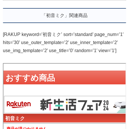
「初音ミク」関連商品
[RAKUP keyword=’初音ミク’ sort=’standard’ page_num=’1′
hits=’30’ use_outer_template=’2′ use_inner_template=’2′
use_img_template=’2′ use_title=’0′ random=’1′ view=’1′]