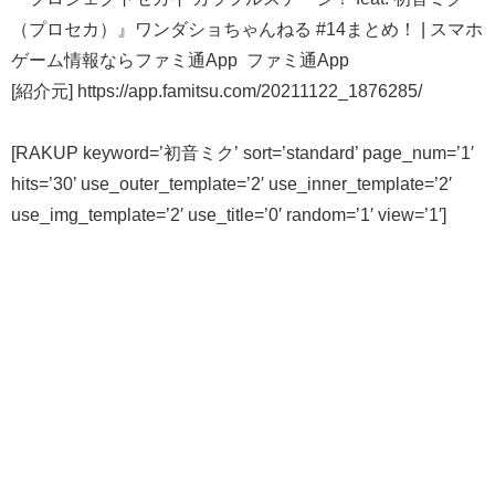
（プロセカ）』ワンダショちゃんねる #14まとめ！ | スマホ
ゲーム情報ならファミ通App ファミ通App
[紹介元] https://app.famitsu.com/20211122_1876285/
[RAKUP keyword=’初音ミク’ sort=’standard’ page_num=’1′
hits=’30’ use_outer_template=’2′ use_inner_template=’2′
use_img_template=’2′ use_title=’0′ random=’1′ view=’1′]