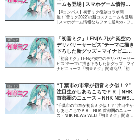
ームも登場 | スマホゲーム情報な
らファミ通App – ファミ通App
【#コンパス】初音ミク復刻コラボ開
催！“雪ミク2022”の新コスチュームも登場
| スマホゲーム情報ならファミ通App - ファ
ミ通App「初音ミク」関連商品【#コンパ
ス】初音ミク復刻コラボ開催！“雪ミク
2022”の新コスチュームも登場 |...
「初音ミク」LEN[A-7]が“架空の
初音ミク
デリバリーサービス”テーマに描き
下ろした新グッズ – マイナビニュ
ース
「初音ミク」LENが“架空のデリバリーサー
ビス”テーマに描き下ろした新グッズ - マイ
ナビニュース「初音ミク」関連商品「初音
ミク」LENが“架空のデリバリーサービ
ス”テーマに描き下ろした新グッズ - マイナ
ビニュース 「初音ミク」LENが“...
“千葉市の市章が初音ミク似！？”
初音ミク
注目生かしあちこちでＰＲ｜NHK
首都圏のニュース – NHK NEWS
WEB
“千葉市の市章が初音ミク似！？” 注目生か
しあちこちでＰＲ｜NHK 首都圏のニュー
ス - NHK NEWS WEB「初音ミク」関連商
品“千葉市の市章が初音ミク似！？” 注目生
かしあちこちでＰＲ｜NHK 首都圏のニュ
ース - NHK NEWS...