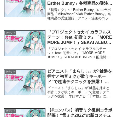
Esther Bunny」各種商品の受注開
始！アニメ・漫画のコラボグッズ
『初音ミク』×「Esther Bunny」のコラボ
を販売する「ARMA BIANCA」に
商品「MikuWorldCollab Esther Bunny」各
種商品の受注開始！アニメ・漫画のコラボ
て：時事ドットコム – 時事通信
グッズを販売する「ARMA BIANCA」に
て：時事ドットコム - 時事通信「初音ミ
ク...
『プロジェクトセカイ カラフルス
初音ミク
テージ！ feat. 初音ミク』「MORE
MORE JUMP！」SEKAI ALBUM
vol.1 配信開始！ –
『プロジェクトセカイ カラフルステー
valuepress（バリュープレス）
ジ！ feat. 初音ミク』「MORE MORE
JUMP！」SEKAI ALBUM vol.1 配信開
始！ - valuepress（バリュープレス）「初
音ミク」関連商品『プロジェクトセカイ
カラフルス...
ピアニスト「まらしぃ」が“鍵盤を
初音ミク
押すと初音ミクが歌うキーボー
ド”で超速テクニックを披露！ 早
口すぎる『千本桜』に「日本語で
ピアニスト「まらしぃ」が“鍵盤を押すと
おｋ」 – ニフティニュース
初音ミクが歌うキーボード”で超速テクニ
ックを披露！ 早口すぎる『千本桜』に
「日本語でおｋ」 - ニフティニュース「初
音ミク」関連商品ピアニスト「まらしぃ」
が“鍵盤を押すと初音ミクが歌うキーボー
【#コンパス】初音ミク復刻コラボ
初音ミク
ド”で超速...
開催！“雪ミク2022”の新コスチュ