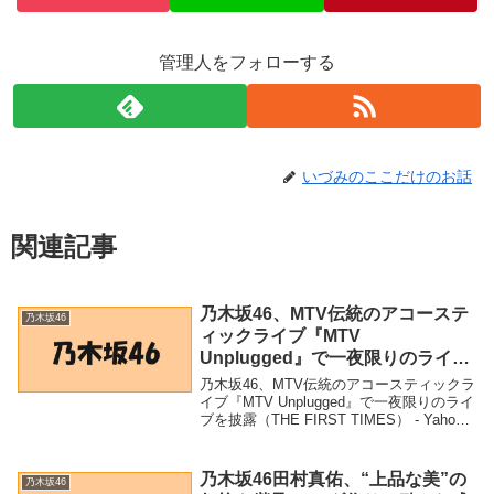
管理人をフォローする
いづみのここだけのお話
関連記事
乃木坂46、MTV伝統のアコーステ
乃木坂46
ィックライブ『MTV
Unplugged』で一夜限りのライブ
を披露（THE FIRST TIMES） –
乃木坂46、MTV伝統のアコースティックラ
Yahoo!ニュース – Yahoo!ニュー
イブ『MTV Unplugged』で一夜限りのライ
ブを披露（THE FIRST TIMES） - Yahoo!
ス
ニュース - Yahoo!ニュース「乃木坂46」関
連商品乃木坂46、MTV伝統のアコース...
乃木坂46田村真佑、“上品な美”の
乃木坂46