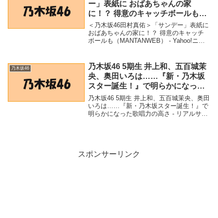
ー」表紙に おばあちゃんの家
に！？ 得意のキャッチボールも
（MANTANWEB） – Yahoo!ニュ
＜乃木坂46田村真佑＞「サンデー」表紙に
ース – Yahoo!ニュース
おばあちゃんの家に！？ 得意のキャッチ
ボールも（MANTANWEB） - Yahoo!ニュ
ース - Yahoo!ニュース「乃木坂46」関連商
品＜乃木坂46田村真佑＞「サンデー」表紙
に おばあちゃんの...
乃木坂46 5期生 井上和、五百城茉
乃木坂46
央、奥田いろは……『新・乃木坂
スター誕生！』で明らかになった
歌唱力の高さ – リアルサウンド
乃木坂46 5期生 井上和、五百城茉央、奥田
いろは……『新・乃木坂スター誕生！』で
明らかになった歌唱力の高さ - リアルサウ
ンド「乃木坂46」関連商品乃木坂46 5期生
井上和、五百城茉央、奥田いろは……
『新・乃木坂スター誕生！』で明らかに...
スポンサーリンク