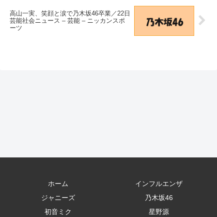
高山一実、笑顔と涙で乃木坂46卒業／22日
芸能社会ニュース – 芸能 – ニッカンスポ
ーツ
ホーム
インフルエンザ
ジャニーズ
乃木坂46
初音ミク
星野源