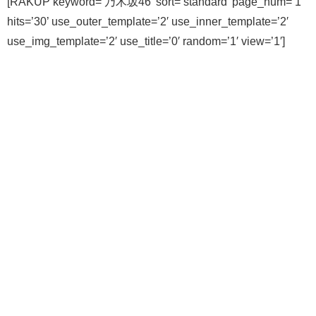
[RAKUP keyword=’乃木坂46′ sort=’standard’ page_num=’1′
hits=’30’ use_outer_template=’2′ use_inner_template=’2′
use_img_template=’2′ use_title=’0′ random=’1′ view=’1′]