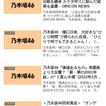
伝統を継承 カラダ作りに励んだ成
果を披露 – ORICON NEWS
乃木坂46田村真佑、“上品な美”の伝統を継
承 カラダ作りに励んだ成果を披露 -
ORICON NEWS「乃木坂46」関連商品乃
木坂46田村真佑、“上品な美”の伝統を継承
カラダ作りに励んだ成果を披露 - ORICON
NEWS 乃木坂46田...
乃木坂46・樋口日奈、大好きな“ひ
乃木坂46
とり時間”で得られた自信。「ひと
りで何でもできるじゃん！」（テ
レ朝POST） – Yahoo!ニュース –
乃木坂46・樋口日奈、大好きな“ひとり時
Yahoo!ニュース
間”で得られた自信。「ひとりで何でもで
きるじゃん！」（テレ朝POST） - Yahoo!
ニュース - Yahoo!ニュース「乃木坂46」関
連商品乃木坂46・樋口日奈、大好きな“ひ
とり時間”で得られた自...
乃木坂46『価値あるもの』表題曲
乃木坂46
より大反響？「新・華の2001年
組」の“ド真ん中感” (2022年3月7
日) – Excite Bit コネタ
乃木坂46『価値あるもの』表題曲より大反
響？「新・華の2001年組」の“ド真ん中感”
(2022年3月7日) - Excite Bit コネタ「乃木
坂46」関連商品乃木坂46『価値あるもの』
表題曲より大反響？「新・華の2001年組」
の“ド真...
＜乃木坂46田村真佑＞「サンデ
乃木坂46