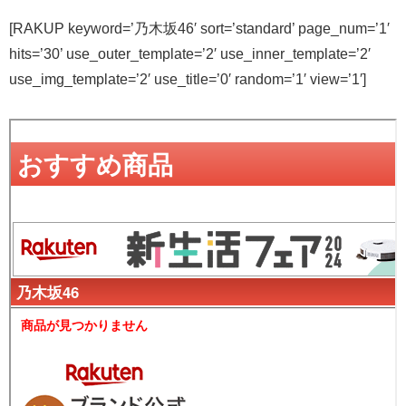
[RAKUP keyword=’乃木坂46′ sort=’standard’ page_num=’1′
hits=’30’ use_outer_template=’2′ use_inner_template=’2′
use_img_template=’2′ use_title=’0′ random=’1′ view=’1′]