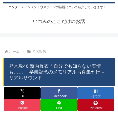
エンターテインメントやスポーツの話題について紹介していきます！！
いづみのここだけのお話
ホーム
乃木坂46
乃木坂46 新内眞衣「自分でも知らない表情
も……」 卒業記念のメモリアル写真集刊行 –
リアルサウンド
X
Facebook
はてブ
Pocket
LINE
Pinterest