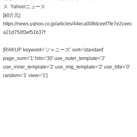
ス Yahoo!ニュース
[紹介元]
https://news.yahoo.co.jp/articles/44eca008dceef7fe7e2ceec
a21d750f3ef51b37f
[RAKUP keyword=’ジャニーズ’ sort=’standard’
page_num=’1′ hits=’30’ use_outer_template=’2′
use_inner_template=’2′ use_img_template=’2′ use_title=’0′
random=’1′ view=’1′]