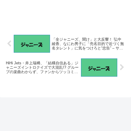
「全ジャニーズ、聞け」と大反響！ 弘中
綾香、なにわ男子に「売名目的で近づく無
名タレント」に気をつけろと“忠告” – サイ
ゾーウーマン
HiHi Jets・井上瑞稀、「結構自信ある」ジ
ャニーズイントロクイズで大混乱!? グルー
プの楽曲わからず、ファンからツッコミ –
サイゾーウーマン