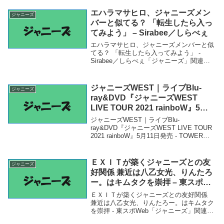
ジャニーズファン激怒「妹に見せられな
い」「時代遅れ」 (202...
エハラマサヒロ、ジャニーズメン
ジャニーズ
バーと似てる？ 「転生したら入っ
てみよう」 – Sirabee／しらべぇ
エハラマサヒロ、ジャニーズメンバーと似
てる？ 「転生したら入ってみよう」 -
Sirabee／しらべぇ「ジャニーズ」関連商
品エハラマサヒロ、ジャニーズメンバーと
似てる？ 「転生したら入ってみよう」 -
Sirabee／しらべぇ エハラマサヒ...
ジャニーズWEST｜ライブBlu-
ジャニーズ
ray&DVD『ジャニーズWEST
LIVE TOUR 2021 rainboW』5月
11日発売 – TOWER RECORDS
ジャニーズWEST｜ライブBlu-
ONLINE – TOWER RECORDS
ray&DVD『ジャニーズWEST LIVE TOUR
2021 rainboW』5月11日発売 - TOWER
ONLINE
RECORDS ONLINE - TOWER RECORDS
ONLINE「ジャニーズ」関連...
ＥＸＩＴが築くジャニーズとの友
ジャニーズ
好関係 兼近は八乙女光、りんたろ
ー。はキムタクを崇拝 – 東スポ
Web
ＥＸＩＴが築くジャニーズとの友好関係
兼近は八乙女光、りんたろー。はキムタク
を崇拝 - 東スポWeb「ジャニーズ」関連商
品ＥＸＩＴが築くジャニーズとの友好関係