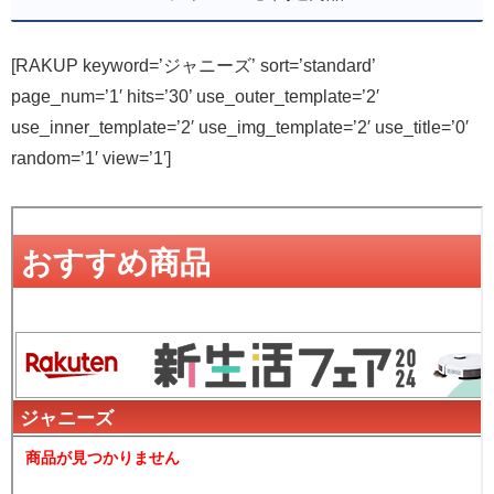
[RAKUP keyword=’ジャニーズ’ sort=’standard’
page_num=’1′ hits=’30’ use_outer_template=’2′
use_inner_template=’2′ use_img_template=’2′ use_title=’0′
random=’1′ view=’1′]