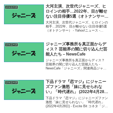
大河主演、次世代ジャニーズ、ヒ
ジャニーズ
ロインの相手…2022年、目が離せ
ない注目俳優5選（オトナンサー）
– Yahoo!ニュース – Yahoo!ニュー
大河主演、次世代ジャニーズ、ヒロインの
ス
相手…2022年、目が離せない注目俳優5選
（オトナンサー） - Yahoo!ニュース -
Yahoo!ニュース「ジャニーズ」関連商品大
河主演、次世代ジャニーズ、ヒロインの相
手…2022年、目が離せない注...
ジャニーズ事務所を真正面からデ
ジャニーズ
ィス？ 芸能界の闇に切り込んだ芸
能人たち – NewsCafe
ジャニーズ事務所を真正面からディス？
芸能界の闇に切り込んだ芸能人たち -
NewsCafe「ジャニーズ」関連商品ジャニ
ーズ事務所を真正面からディス？ 芸能界
の闇に切り込んだ芸能人たち - NewsCafe
ジャニーズ事務所を真正面からディ...
下品ドラマ『恋マジ』にジャニー
ジャニーズ
ズファン激怒「妹に見せられな
い」「時代遅れ」 (2022年4月28
日) – Excite Bit コネタ
下品ドラマ『恋マジ』にジャニーズファン
激怒「妹に見せられない」「時代遅れ」
(2022年4月28日) - Excite Bit コネタ「ジャ
ニーズ」関連商品下品ドラマ『恋マジ』に