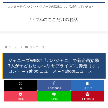
エンターテインメントやスポーツの話題について紹介していきます！！
いづみのここだけのお話
ホーム
ジャニーズ
ジャニーズWEST『パパジャニ』で新企画始動
7人が子どもたちへの“サプライズ”に奔走（オリ
コン） – Yahoo!ニュース – Yahoo!ニュース
X
Facebook
はてブ
Pocket
LINE
Pinterest