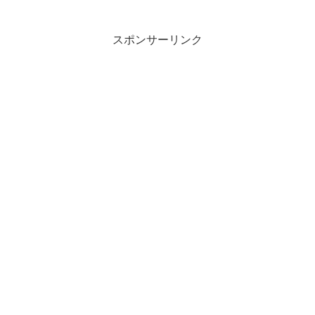
兼近は八乙女光、りんたろー。はキムタク
を崇拝 - 東スポWeb ＥＸＩＴが築くジ...
スポンサーリンク