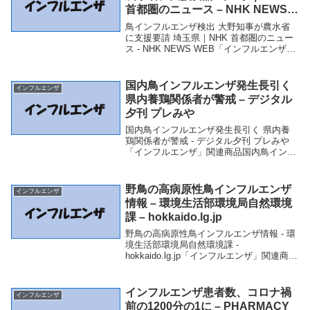
首都圏のニュース – NHK NEWS
WEB
鳥インフルエンザ検出 大野知事が農水省
に支援要請 埼玉県｜NHK 首都圏のニュー
ス - NHK NEWS WEB「インフルエンザ」
関連商品鳥インフルエンザ検出 大野知事
が農水省に支援要請 埼玉県｜NHK 首都圏
のニュース - NHK NEW...
国内鳥インフルエンザ発生長引く
インフルエンザ
県内養鶏関係者が警戒 – デジタル
夕刊 プレみや
国内鳥インフルエンザ発生長引く 県内養
鶏関係者が警戒 - デジタル夕刊 プレみや
「インフルエンザ」関連商品国内鳥インフ
ルエンザ発生長引く 県内養鶏関係者が警
戒 - デジタル夕刊 プレみや 国内鳥インフ
ルエンザ発生長引く 県内養鶏関係者が警
野鳥の高病原性鳥インフルエンザ
インフルエンザ
戒...
情報 – 環境生活部環境局自然環境
課 – hokkaido.lg.jp
野鳥の高病原性鳥インフルエンザ情報 - 環
境生活部環境局自然環境課 -
hokkaido.lg.jp「インフルエンザ」関連商品
野鳥の高病原性鳥インフルエンザ情報 - 環
境生活部環境局自然環境課 - hokkaido.lg.jp
野鳥の高病原...
インフルエンザ患者数、コロナ禍
インフルエンザ
前の1200分の1に – PHARMACY