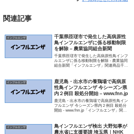
関連記事
千葉県匝瑳市で発生した高病原性
インフルエンザ
鳥インフルエンザに係る移動制限
を解除 – 農業協同組合新聞
千葉県匝瑳市で発生した高病原性鳥インフ
ルエンザに係る移動制限を解除 - 農業協同
組合新聞「インフルエンザ」関連商品千葉
県匝瑳市で発生した高病原性鳥インフルエ
ンザに係る移動制限を解除 - 農業協同組合
新聞 千葉県匝瑳市で発生した高病原性鳥
鹿児島・出水市の養鶏場で高病原
インフルエンザ
イン...
性鳥インフルエンザ 今シーズン県
内２例目 殺処分開始 – www.fnn.jp
鹿児島・出水市の養鶏場で高病原性鳥イン
フルエンザ 今シーズン県内２例目 殺処分
開始 - www.fnn.jp「インフルエンザ」関連
商品鹿児島・出水市の養鶏場で高病原性鳥
インフルエンザ 今シーズン県内２例目 殺
処分開始 - www.fnn.j...
鳥インフルエンザ検出 大野知事が
インフルエンザ
農水省に支援要請 埼玉県｜NHK