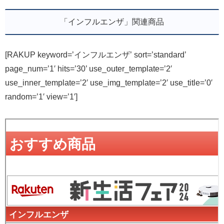
「インフルエンザ」関連商品
[RAKUP keyword=’インフルエンザ’ sort=’standard’
page_num=’1′ hits=’30’ use_outer_template=’2′
use_inner_template=’2′ use_img_template=’2′ use_title=’0′
random=’1′ view=’1′]