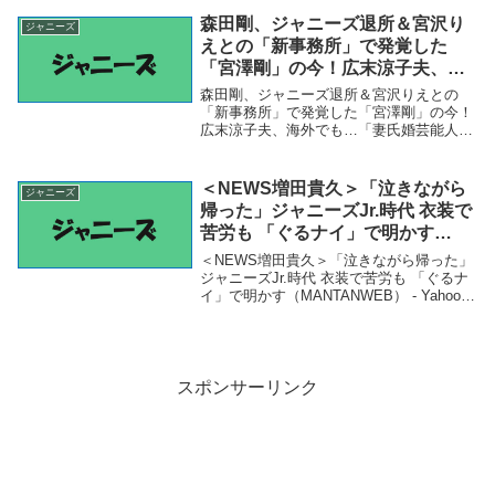
まらない…」 (202...
森田剛、ジャニーズ退所＆宮沢り
ジャニーズ
えとの「新事務所」で発覚した
「宮澤剛」の今！広末涼子夫、海
外でも…「妻氏婚芸能人」のリア
森田剛、ジャニーズ退所＆宮沢りえとの
ル – 日刊大衆
「新事務所」で発覚した「宮澤剛」の今！
広末涼子夫、海外でも…「妻氏婚芸能人」
のリアル - 日刊大衆「ジャニーズ」関連商
品森田剛、ジャニーズ退所＆宮沢りえとの
「新事務所」で発覚した「宮澤剛」の今！
＜NEWS増田貴久＞「泣きながら
ジャニーズ
広末涼子夫...
帰った」ジャニーズJr.時代 衣装で
苦労も 「ぐるナイ」で明かす
（MANTANWEB） – Yahoo!ニュ
＜NEWS増田貴久＞「泣きながら帰った」
ース – Yahoo!ニュース
ジャニーズJr.時代 衣装で苦労も 「ぐるナ
イ」で明かす（MANTANWEB） - Yahoo!
ニュース - Yahoo!ニュース「ジャニーズ」
関連商品＜NEWS増田貴久＞「泣きながら
帰った」ジャニー...
スポンサーリンク