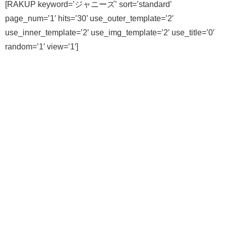
[RAKUP keyword=’ジャニーズ’ sort=’standard’
page_num=’1′ hits=’30’ use_outer_template=’2′
use_inner_template=’2′ use_img_template=’2′ use_title=’0′
random=’1′ view=’1′]