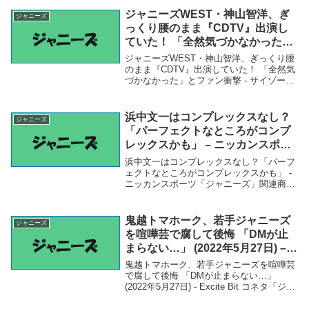
ニフティニュース
ジャニーズWEST・神山智洋、ぎ
ジャニーズ
っくり腰のまま『CDTV』出演し
ていた！ 「全然気づかなかった」
とファン衝撃 – サイゾーウーマン
ジャニーズWEST・神山智洋、ぎっくり腰
のまま『CDTV』出演していた！ 「全然気
づかなかった」とファン衝撃 - サイゾーウ
ーマン「ジャニーズ」関連商品ジャニーズ
WEST・神山智洋、ぎっくり腰のまま
『CDTV』出演していた！ 「全然気づか
浜中文一はコンプレックスなし？
ジャニーズ
な...
「パーフェクトなところがコンプ
レックスかも」 – ニッカンスポー
ツ
浜中文一はコンプレックスなし？「パーフ
ェクトなところがコンプレックスかも」 -
ニッカンスポーツ「ジャニーズ」関連商品
浜中文一はコンプレックスなし？「パーフ
ェクトなところがコンプレックスかも」 -
ニッカンスポーツ 浜中文一はコンプレッ
鬼越トマホーク、若手ジャニーズ
ジャニーズ
クス...
を喧嘩芸で腐して後悔 「DMが止
まらない…」 (2022年5月27日) –
Excite Bit コネタ
鬼越トマホーク、若手ジャニーズを喧嘩芸
で腐して後悔 「DMが止まらない…」
(2022年5月27日) - Excite Bit コネタ「ジャ
ニーズ」関連商品鬼越トマホーク、若手ジ
ャニーズを喧嘩芸で腐して後悔 「DMが止