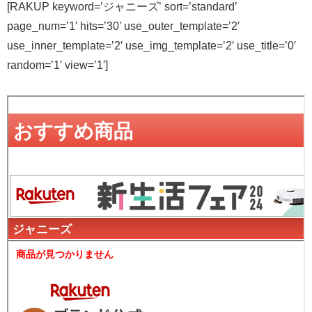
[RAKUP keyword=’ジャニーズ’ sort=’standard’
page_num=’1′ hits=’30’ use_outer_template=’2′
use_inner_template=’2′ use_img_template=’2′ use_title=’0′
random=’1′ view=’1′]