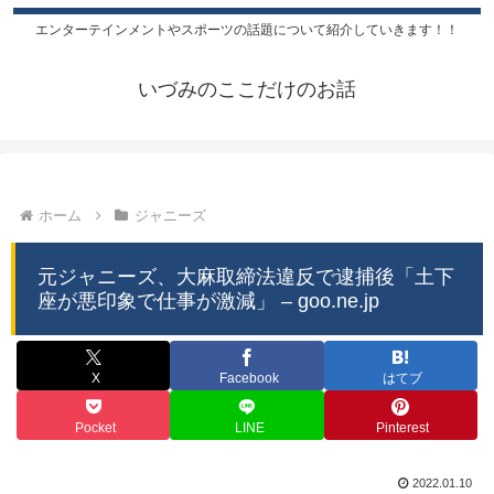
エンターテインメントやスポーツの話題について紹介していきます！！
いづみのここだけのお話
ホーム
ジャニーズ
元ジャニーズ、大麻取締法違反で逮捕後「土下
座が悪印象で仕事が激減」 – goo.ne.jp
X
Facebook
はてブ
Pocket
LINE
Pinterest
2022.01.10