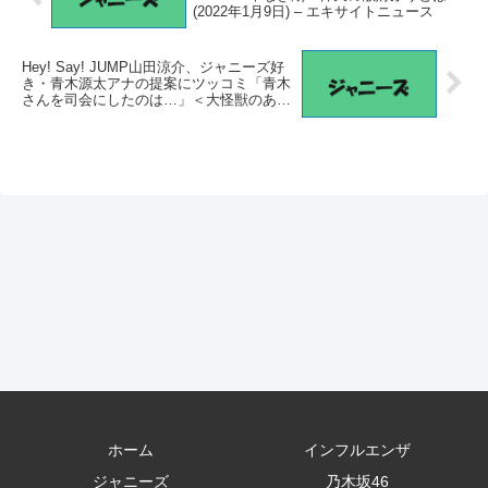
(2022年1月9日) – エキサイトニュース
Hey! Say! JUMP山田涼介、ジャニーズ好
き・青木源太アナの提案にツッコミ「青木
さんを司会にしたのは…」＜大怪獣のあと
しまつ＞ – auone.jp
ホーム
インフルエンザ
ジャニーズ
乃木坂46