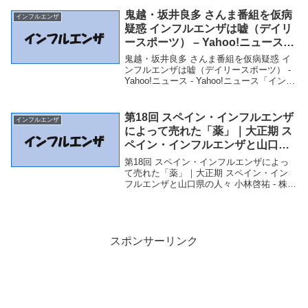
ミュー牧場で鳥インフル...
鬼越・坂井良多 さんま番組を仮病
インフルエンザ
疑惑 インフルエンザは嘘（デイリ
ースポーツ） – Yahoo!ニュース –
Yahoo!ニュース
鬼越・坂井良多 さんま番組を仮病疑惑 イ
ンフルエンザは嘘（デイリースポーツ） -
Yahoo!ニュース - Yahoo!ニュース「インフ
ルエンザ」関連商品鬼越・坂井良多 さん
ま番組を仮病疑惑 インフルエンザは嘘
（デイリースポーツ） - Ya...
第18回 スペイン・インフルエンザ
インフルエンザ
によって売れた「薬」｜大正期 ス
ペイン・インフルエンザと山口県
の人々 小林啓祐 – 株式会社新周南
第18回 スペイン・インフルエンザによっ
新聞社
て売れた「薬」｜大正期 スペイン・イン
フルエンザと山口県の人々 小林啓祐 - 株式
会社新周南新聞社「インフルエンザ」関連
商品第18回 スペイン・インフルエンザに
よって売れた「薬」｜大正期 スペイン・
イ...
スポンサーリンク