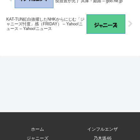
疫措置が完了 兵庫・姫路 – goo.ne.jp
KAT-TUN紅白抜擢したNHKからにじむ「ジ
ャニーズ忖度」感（FRIDAY） – Yahoo!ニ
ュース – Yahoo!ニュース
ホーム
インフルエンザ
ジャニーズ
乃木坂46