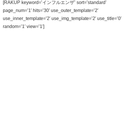
[RAKUP keyword=’インフルエンザ’ sort=’standard’
page_num=’1′ hits=’30’ use_outer_template=’2′
use_inner_template=’2′ use_img_template=’2′ use_title=’0′
random=’1′ view=’1′]