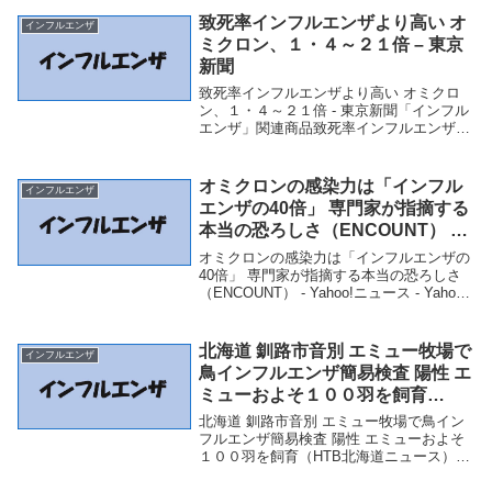
判定 手間の要らないペン型の迅速検査キ
致死率インフルエンザより高い オ
インフルエンザ
ッ...
ミクロン、１・４～２１倍 – 東京
新聞
致死率インフルエンザより高い オミクロ
ン、１・４～２１倍 - 東京新聞「インフル
エンザ」関連商品致死率インフルエンザよ
り高い オミクロン、１・４～２１倍 - 東京
新聞 致死率インフルエンザより高い オミ
クロン、１・４～２１倍東京新聞
オミクロンの感染力は「インフル
インフルエンザ
エンザの40倍」 専門家が指摘する
本当の恐ろしさ（ENCOUNT） –
Yahoo!ニュース – Yahoo!ニュー
オミクロンの感染力は「インフルエンザの
ス
40倍」 専門家が指摘する本当の恐ろしさ
（ENCOUNT） - Yahoo!ニュース - Yahoo!
ニュース「インフルエンザ」関連商品オミ
クロンの感染力は「インフルエンザの40
倍」 専門家が指摘する本...
北海道 釧路市音別 エミュー牧場で
インフルエンザ
鳥インフルエンザ簡易検査 陽性 エ
ミューおよそ１００羽を飼育
（HTB北海道ニュース） – Yahoo!
北海道 釧路市音別 エミュー牧場で鳥イン
ニュース – Yahoo!ニュース
フルエンザ簡易検査 陽性 エミューおよそ
１００羽を飼育（HTB北海道ニュース） -
Yahoo!ニュース - Yahoo!ニュース「インフ
ルエンザ」関連商品北海道 釧路市音別 エ