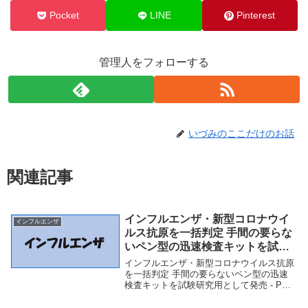
Pocket
LINE
Pinterest
管理人をフォローする
いづみのここだけのお話
関連記事
インフルエンザ・新型コロナウイ
インフルエンザ
ルス抗原を一括判定 手間の要らな
いペン型の迅速検査キットを試験
研究用として発売 – PR TIMES
インフルエンザ・新型コロナウイルス抗原
を一括判定 手間の要らないペン型の迅速
検査キットを試験研究用として発売 - PR
TIMES「インフルエンザ」関連商品インフ
ルエンザ・新型コロナウイルス抗原を一括