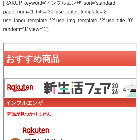
[RAKUP keyword=’インフルエンザ’ sort=’standard’
page_num=’1′ hits=’30’ use_outer_template=’2′
use_inner_template=’2′ use_img_template=’2′ use_title=’0′
random=’1′ view=’1′]