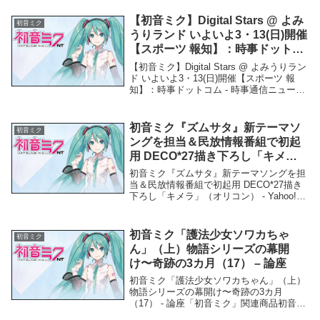
【初音ミク】Digital Stars @ よみ
初音ミク
うりランド いよいよ3・13(日)開催
【スポーツ 報知】：時事ドットコ
ム – 時事通信ニュース
【初音ミク】Digital Stars @ よみうりラン
ド いよいよ3・13(日)開催【スポーツ 報
知】：時事ドットコム - 時事通信ニュース
「初音ミク」関連商品【初音ミク】Digital
Stars @ よみうりランド いよいよ3・13(...
初音ミク『ズムサタ』新テーマソ
初音ミク
ングを担当＆民放情報番組で初起
用 DECO*27描き下ろし「キメ
ラ」（オリコン） – Yahoo!ニュー
初音ミク『ズムサタ』新テーマソングを担
ス – Yahoo!ニュース
当＆民放情報番組で初起用 DECO*27描き
下ろし「キメラ」（オリコン） - Yahoo!ニ
ュース - Yahoo!ニュース「初音ミク」関連
商品初音ミク『ズムサタ』新テーマソング
を担当＆民放情報番組で初...
初音ミク「護法少女ソワカちゃ
初音ミク
ん」（上）物語シリーズの幕開
け〜奇跡の3カ月（17） – 論座
初音ミク「護法少女ソワカちゃん」（上）
物語シリーズの幕開け〜奇跡の3カ月
（17） - 論座「初音ミク」関連商品初音ミ
ク「護法少女ソワカちゃん」（上）物語シ