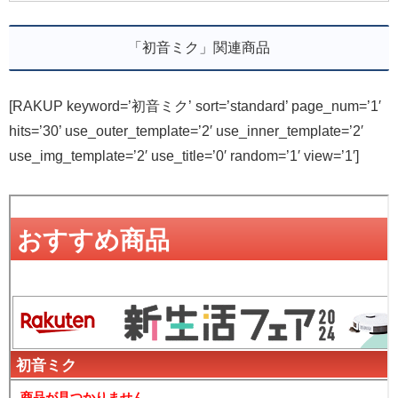
「初音ミク」関連商品
[RAKUP keyword=’初音ミク’ sort=’standard’ page_num=’1′
hits=’30’ use_outer_template=’2′ use_inner_template=’2′
use_img_template=’2′ use_title=’0′ random=’1′ view=’1′]