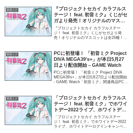
リーズの幕開け〜奇跡の3カ月（17） - 論
座 初音ミク「護法少女ソワカちゃん」
『プロジェクトセカイ カラフルス
初音ミク
（上）...
テージ！ feat. 初音ミク』くじがセ
ガより発売！オリジナルのマスコ
ットは全25種！ – PR TIMES
『プロジェクトセカイ カラフルステー
ジ！ feat. 初音ミク』くじがセガより発
売！オリジナルのマスコットは全25種！ -
PR TIMES「初音ミク」関連商品『プロジ
ェクトセカイ カラフルステージ！ feat. 初
音ミク』くじがセガより発...
PCに初登場！ 「初音ミク Project
初音ミク
DIVA MEGA39's+」が本日5月27
日より配信開始 – GAME Watch
PCに初登場！ 「初音ミク Project DIVA
MEGA39's+」が本日5月27日より配信開始
- GAME Watch「初音ミク」関連商品PCに
初登場！ 「初音ミク Project DIVA
MEGA39's+」が本日5月27日よ...
「プロジェクトセカイ カラフルス
初音ミク
テージ！ feat. 初音ミク」でホワイ
トデー2022ライブ、ホワイトデー
ログインキャンペーンが開催！｜
「プロジェクトセカイ カラフルステー
ゲーム情報サイト Gamer – Gamer
ジ！ feat. 初音ミク」でホワイトデー2022
ライブ、ホワイトデーログインキャンペー
ンが開催！｜ゲーム情報サイト Gamer -