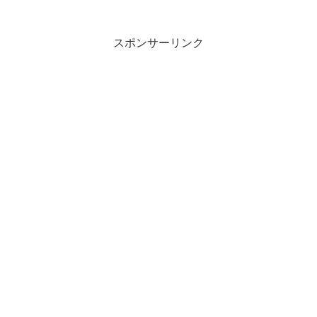
Gamer「初音ミク」関連商品「プロジェク
トセカイ カラフルステージ！...
スポンサーリンク