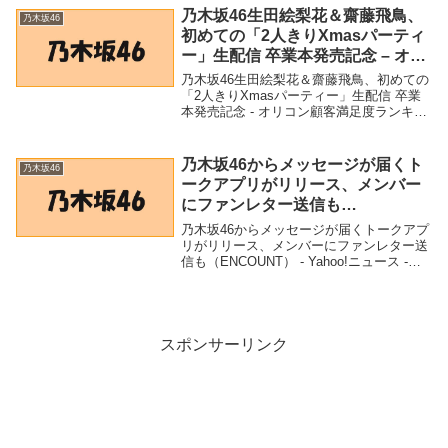
乃木坂46生田絵梨花＆齋藤飛鳥、
乃木坂46
初めての「2人きりXmasパーティ
ー」生配信 卒業本発売記念 – オリ
コン顧客満足度ランキング
乃木坂46生田絵梨花＆齋藤飛鳥、初めての
「2人きりXmasパーティー」生配信 卒業
本発売記念 - オリコン顧客満足度ランキン
グ「乃木坂46」関連商品乃木坂46生田絵梨
花＆齋藤飛鳥、初めての「2人きりXmasパ
ーティー」生配信 卒業本発売記念...
乃木坂46からメッセージが届くト
乃木坂46
ークアプリがリリース、メンバー
にファンレター送信も
（ENCOUNT） – Yahoo!ニュース
乃木坂46からメッセージが届くトークアプ
– Yahoo!ニュース
リがリリース、メンバーにファンレター送
信も（ENCOUNT） - Yahoo!ニュース -
Yahoo!ニュース「乃木坂46」関連商品乃木
坂46からメッセージが届くトークアプリが
リリース、メンバーにフ...
スポンサーリンク