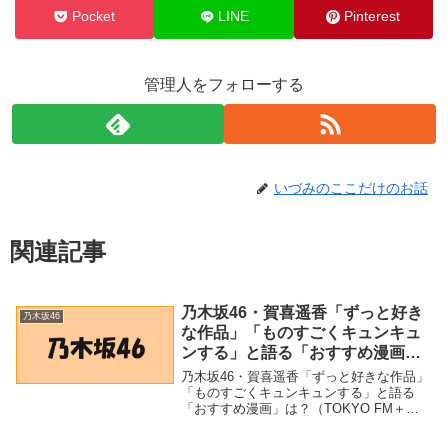
Pocket
LINE
Pinterest
管理人をフォローする
いづみのここだけのお話
関連記事
乃木坂46・賀喜遥香「ずっと好き
乃木坂46
な作品」「ものすごくキュンキュ
ンする」と語る「おすすめ漫画」
は？（TOKYO FM＋） – Yahoo!
乃木坂46・賀喜遥香「ずっと好きな作品」
ニュース – Yahoo!ニュース
「ものすごくキュンキュンする」と語る
「おすすめ漫画」は？（TOKYO FM＋） -
Yahoo!ニュース - Yahoo!ニュース「乃木坂
46」関連商品乃木坂46・賀喜遥香「ずっと