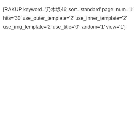
[RAKUP keyword=’乃木坂46′ sort=’standard’ page_num=’1′
hits=’30’ use_outer_template=’2′ use_inner_template=’2′
use_img_template=’2′ use_title=’0′ random=’1′ view=’1′]