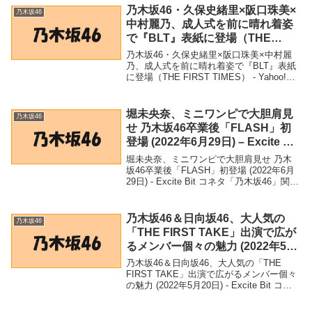
好きな作品」「ものす...
乃木坂46・久保史緒里×阪口珠美×
乃木坂46
中村麗乃、成人式を前に晴れ着姿
で『BLT』表紙に登場（THE
FIRST TIMES） – Yahoo!ニュー
乃木坂46・久保史緒里×阪口珠美×中村麗
ス – Yahoo!ニュース
乃、成人式を前に晴れ着姿で『BLT』表紙
に登場（THE FIRST TIMES） - Yahoo!ニ
ュース - Yahoo!ニュース「乃木坂46」関連
商品乃木坂46・久保史緒里×阪口珠美×中
村麗乃、成...
堀未央奈、ミニワンピで大胆肩見
乃木坂46
せ 乃木坂46卒業後「FLASH」初
登場 (2022年6月29日) – Excite Bit
コネタ
堀未央奈、ミニワンピで大胆肩見せ 乃木
坂46卒業後「FLASH」初登場 (2022年6月
29日) - Excite Bit コネタ「乃木坂46」関連
商品堀未央奈、ミニワンピで大胆肩見せ
乃木坂46卒業後「FLASH」初登場 (2022年
6月...
乃木坂46＆日向坂46、大人気の
乃木坂46
「THE FIRST TAKE」出演で広が
るメンバー個々の魅力 (2022年5月
20日) – Excite Bit コネタ
乃木坂46＆日向坂46、大人気の「THE
FIRST TAKE」出演で広がるメンバー個々
の魅力 (2022年5月20日) - Excite Bit コネ
タ「乃木坂46」関連商品乃木坂46＆日向坂
46、大人気の「THE FIRST TAKE」...