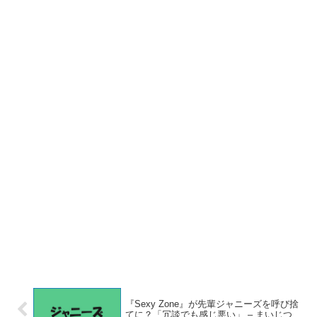
『Sexy Zone』が先輩ジャニーズを呼び捨
てに？「冗談でも感じ悪い」 – まいじつ