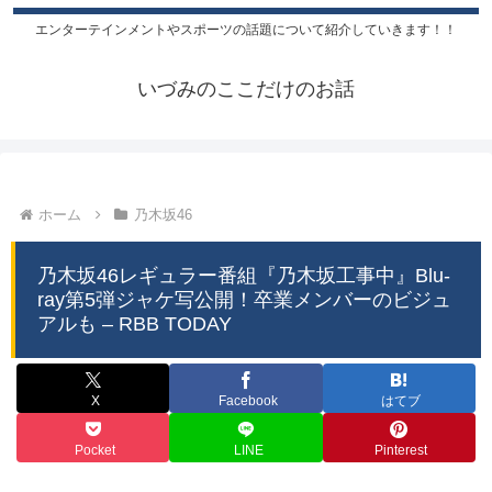
エンターテインメントやスポーツの話題について紹介していきます！！
いづみのここだけのお話
ホーム
乃木坂46
乃木坂46レギュラー番組『乃木坂工事中』Blu-
ray第5弾ジャケ写公開！卒業メンバーのビジュ
アルも – RBB TODAY
X
Facebook
はてブ
Pocket
LINE
Pinterest