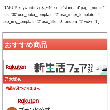
[RAKUP keyword=’乃木坂46′ sort=’standard’ page_num=’1′
hits=’30’ use_outer_template=’2′ use_inner_template=’2′
use_img_template=’2′ use_title=’0′ random=’1′ view=’1′]