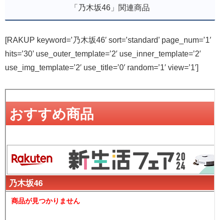
「乃木坂46」関連商品
[RAKUP keyword=’乃木坂46′ sort=’standard’ page_num=’1′
hits=’30’ use_outer_template=’2′ use_inner_template=’2′
use_img_template=’2′ use_title=’0′ random=’1′ view=’1′]