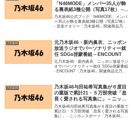
「N46MODE」メンバー35人が飾
る裏表紙3種公開（写真17枚） –
音楽ナタリー
乃木坂46公式ブック「N46MODE」メンバ
ー35人が飾る裏表紙3種公開（写真17枚）
- 音楽ナタリー「乃木坂46」関連商品乃木
坂46公式ブック「N46MODE」メンバー35
人が飾る裏表紙3種公開（写真17枚） - 音
楽ナタリー 乃木坂4...
元乃木坂46・新内眞衣、ニッポン
乃木坂46
放送ラジオでパーソナリティー就
任 SDGs啓蒙番組 – ENCOUNT
元乃木坂46・新内眞衣、ニッポン放送ラジ
オでパーソナリティー就任 SDGs啓蒙番組
- ENCOUNT「乃木坂46」関連商品元乃木
坂46・新内眞衣、ニッポン放送ラジオでパ
ーソナリティー就任 SDGs啓蒙番組 -
ENCOUNT 元乃木坂46...
乃木坂46与田祐希写真集が６度目
乃木坂46
の重版で累計21・５万部突破「息
長く愛される写真集に」 – ニッカ
ンスポーツ
乃木坂46与田祐希写真集が６度目の重版で
累計21・５万部突破「息長く愛される写真
集に」 - ニッカンスポーツ「乃木坂46」関
連商品乃木坂46与田祐希写真集が６度目の
重版で累計21・５万部突破「息長く愛され
る写真集に」 - ニッカンスポーツ ...