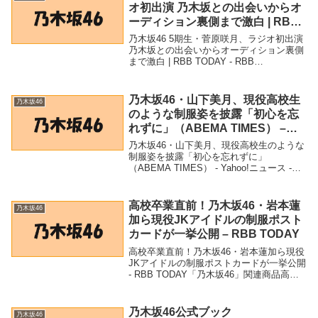
オ初出演 乃木坂との出会いからオ
ーディション裏側まで激白 | RBB
TODAY – RBB TODAY
乃木坂46 5期生・菅原咲月、ラジオ初出演
乃木坂との出会いからオーディション裏側
まで激白 | RBB TODAY - RBB
TODAY「乃木坂46」関連商品乃木坂46 5
期生・菅原咲月、ラジオ初出演 乃木坂と
の出会いからオーディション裏...
乃木坂46・山下美月、現役高校生
乃木坂46
のような制服姿を披露「初心を忘
れずに」（ABEMA TIMES） –
Yahoo!ニュース – Yahoo!ニュー
乃木坂46・山下美月、現役高校生のような
ス
制服姿を披露「初心を忘れずに」
（ABEMA TIMES） - Yahoo!ニュース -
Yahoo!ニュース「乃木坂46」関連商品乃木
坂46・山下美月、現役高校生のような制服
姿を披露「初心を忘れずに」...
高校卒業直前！乃木坂46・岩本蓮
乃木坂46
加ら現役JKアイドルの制服ポスト
カードが一挙公開 – RBB TODAY
高校卒業直前！乃木坂46・岩本蓮加ら現役
JKアイドルの制服ポストカードが一挙公開
- RBB TODAY「乃木坂46」関連商品高校
卒業直前！乃木坂46・岩本蓮加ら現役JK
アイドルの制服ポストカードが一挙公開 -
RBB TODAY 高校卒業...
乃木坂46公式ブック
乃木坂46