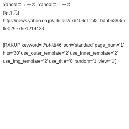
Yahoo!ニュース Yahoo!ニュース
[紹介元]
https://news.yahoo.co.jp/articles/c76408c115f31bdb06388c7
ffe029e76e1214423
[RAKUP keyword=’乃木坂46′ sort=’standard’ page_num=’1′
hits=’30’ use_outer_template=’2′ use_inner_template=’2′
use_img_template=’2′ use_title=’0′ random=’1′ view=’1′]