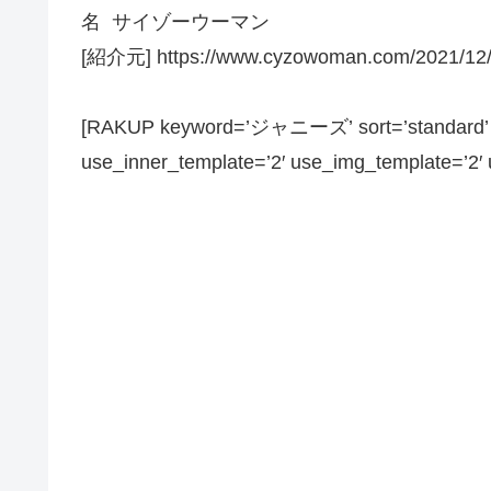
名 サイゾーウーマン
[紹介元] https://www.cyzowoman.com/2021/12/
[RAKUP keyword=’ジャニーズ’ sort=’standard’ pa
use_inner_template=’2′ use_img_template=’2′ us