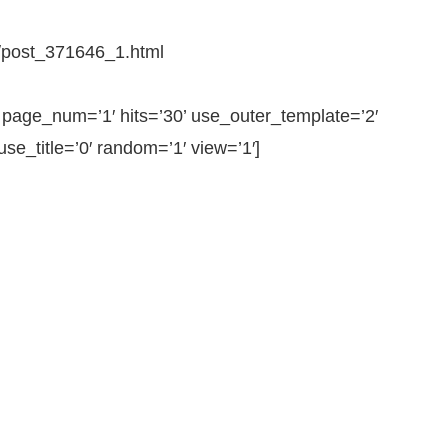
post_371646_1.html
ge_num=’1′ hits=’30’ use_outer_template=’2′
e_title=’0′ random=’1′ view=’1′]