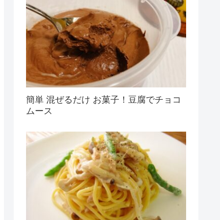
簡単 混ぜるだけ お菓子！豆腐でチョコ
ムース