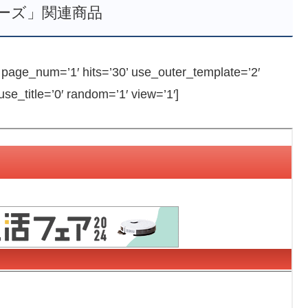
ーズ」関連商品
ge_num=’1′ hits=’30’ use_outer_template=’2′
e_title=’0′ random=’1′ view=’1′]