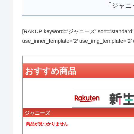
「ジャニ
[RAKUP keyword=’ジャニーズ’ sort=’standard’ pa
use_inner_template=’2′ use_img_template=’2′ us