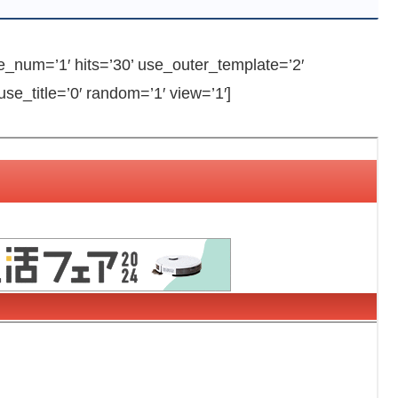
num=’1′ hits=’30’ use_outer_template=’2′
e_title=’0′ random=’1′ view=’1′]