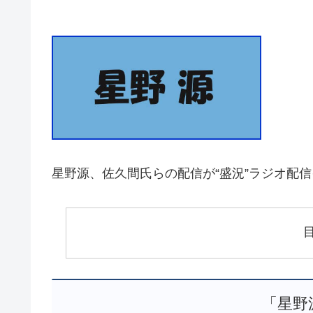
星野源、佐久間氏らの配信が“盛況”ラジオ配信イベ
「星野