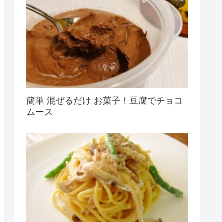
簡単 混ぜるだけ お菓子！豆腐でチョコ
ムース