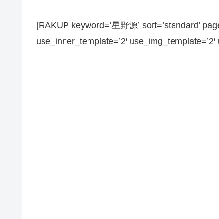
[RAKUP keyword=’星野源’ sort=’standard’ page_
use_inner_template=’2′ use_img_template=’2′ us