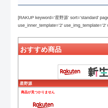
[RAKUP keyword=’星野源’ sort=’standard’ page_
use_inner_template=’2′ use_img_template=’2′ us