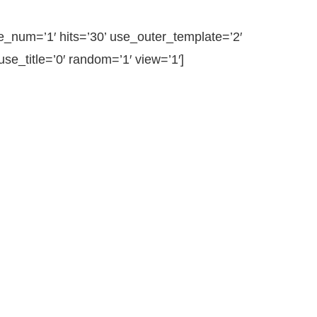
num=’1′ hits=’30’ use_outer_template=’2′
e_title=’0′ random=’1′ view=’1′]