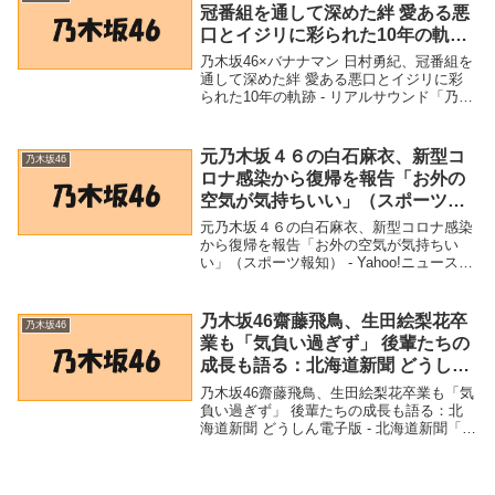
冠番組を通して深めた絆 愛ある悪
口とイジリに彩られた10年の軌跡
– リアルサウンド
乃木坂46×バナナマン 日村勇紀、冠番組を
通して深めた絆 愛ある悪口とイジリに彩
られた10年の軌跡 - リアルサウンド「乃木
坂46」関連商品乃木坂46×バナナマン 日村
勇紀、冠番組を通して深めた絆 愛ある悪
口とイジリに彩られた10年の軌跡 ...
元乃木坂４６の白石麻衣、新型コ
乃木坂46
ロナ感染から復帰を報告「お外の
空気が気持ちいい」（スポーツ報
知） – Yahoo!ニュース – Yahoo!
元乃木坂４６の白石麻衣、新型コロナ感染
ニュース
から復帰を報告「お外の空気が気持ちい
い」（スポーツ報知） - Yahoo!ニュース -
Yahoo!ニュース「乃木坂46」関連商品元乃
木坂４６の白石麻衣、新型コロナ感染から
復帰を報告「お外の空気が気持ち...
乃木坂46齋藤飛鳥、生田絵梨花卒
乃木坂46
業も「気負い過ぎず」 後輩たちの
成長も語る：北海道新聞 どうしん
電子版 – 北海道新聞
乃木坂46齋藤飛鳥、生田絵梨花卒業も「気
負い過ぎず」 後輩たちの成長も語る：北
海道新聞 どうしん電子版 - 北海道新聞「乃
木坂46」関連商品乃木坂46齋藤飛鳥、生田
絵梨花卒業も「気負い過ぎず」 後輩たち
の成長も語る：北海道新聞 どうしん電子...