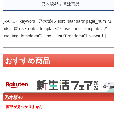
「乃木坂46」関連商品
[RAKUP keyword=’乃木坂46′ sort=’standard’ page_num=’1′
hits=’30’ use_outer_template=’2′ use_inner_template=’2′
use_img_template=’2′ use_title=’0′ random=’1′ view=’1′]