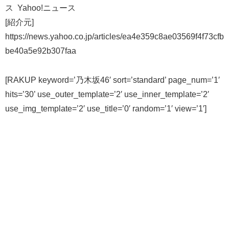
ス Yahoo!ニュース
[紹介元]
https://news.yahoo.co.jp/articles/ea4e359c8ae03569f4f73cfb
be40a5e92b307faa
[RAKUP keyword=’乃木坂46′ sort=’standard’ page_num=’1′
hits=’30’ use_outer_template=’2′ use_inner_template=’2′
use_img_template=’2′ use_title=’0′ random=’1′ view=’1′]