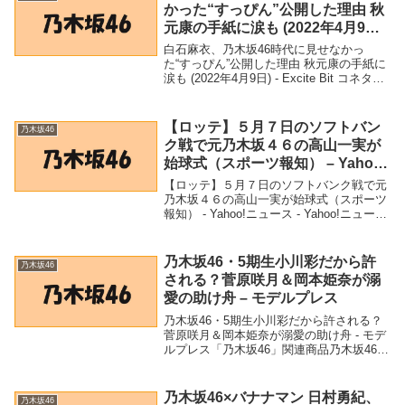
かった“すっぴん”公開した理由 秋
元康の手紙に涙も (2022年4月9日)
– Excite Bit コネタ
白石麻衣、乃木坂46時代に見せなかっ
た“すっぴん”公開した理由 秋元康の手紙に
涙も (2022年4月9日) - Excite Bit コネタ
「乃木坂46」関連商品白石麻衣、乃木坂46
時代に見せなかった“すっぴん”公開した理
由 秋元康の手紙に...
【ロッテ】５月７日のソフトバン
乃木坂46
ク戦で元乃木坂４６の高山一実が
始球式（スポーツ報知） – Yahoo!
ニュース – Yahoo!ニュース
【ロッテ】５月７日のソフトバンク戦で元
乃木坂４６の高山一実が始球式（スポーツ
報知） - Yahoo!ニュース - Yahoo!ニュース
「乃木坂46」関連商品【ロッテ】５月７日
のソフトバンク戦で元乃木坂４６の高山一
実が始球式（スポーツ報知） ...
乃木坂46・5期生小川彩だから許
乃木坂46
される？菅原咲月＆岡本姫奈が溺
愛の助け舟 – モデルプレス
乃木坂46・5期生小川彩だから許される？
菅原咲月＆岡本姫奈が溺愛の助け舟 - モデ
ルプレス「乃木坂46」関連商品乃木坂46・
5期生小川彩だから許される？菅原咲月＆
岡本姫奈が溺愛の助け舟 - モデルプレス 乃
木坂46・5期生小川彩だから許され...
乃木坂46×バナナマン 日村勇紀、
乃木坂46