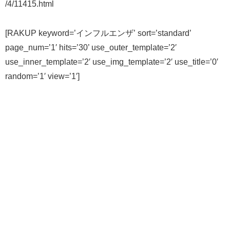
/4/11415.html
[RAKUP keyword=’インフルエンザ’ sort=’standard’
page_num=’1′ hits=’30’ use_outer_template=’2′
use_inner_template=’2′ use_img_template=’2′ use_title=’0′
random=’1′ view=’1′]