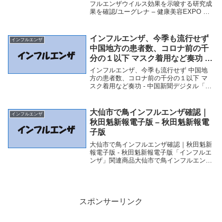
健康美容EXPO ニュース
フルエンザウイルス効果を示唆する研究成
果を確認/ユーグレナ – 健康美容EXPO ニ
ュース - 健康美容EXPO ニュース「インフ
ルエンザ」関連商品ユーグレナエキスの噴
霧吸引による抗インフルエンザウイル...
インフルエンザ、今季も流行せず
インフルエンザ
中国地方の患者数、コロナ前の千
分の１以下 マスク着用など奏功 –
中国新聞デジタル
インフルエンザ、今季も流行せず 中国地
方の患者数、コロナ前の千分の１以下 マ
スク着用など奏功 - 中国新聞デジタル「イ
ンフルエンザ」関連商品インフルエンザ、
今季も流行せず 中国地方の患者数、コロ
ナ前の千分の１以下 マスク着用など奏功 -
大仙市で鳥インフルエンザ確認｜
インフルエンザ
中...
秋田魁新報電子版 – 秋田魁新報電
子版
大仙市で鳥インフルエンザ確認｜秋田魁新
報電子版 - 秋田魁新報電子版「インフルエ
ンザ」関連商品大仙市で鳥インフルエンザ
確認｜秋田魁新報電子版 - 秋田魁新報電子
版 大仙市で鳥インフルエンザ確認｜秋田
魁新報電子版秋田魁新報電子版
スポンサーリンク