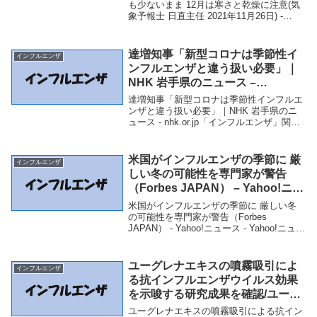
も少ないまま 12月は寒さと乾燥に注意(気
象予報士 日直主任 2021年11月26日) -
tenki.jp「インフルエンザ」関連商品インフ
ルエンザ報告数 11月後半に入っても少な
いまま 12月は寒さ...
達増知事「新型コロナは季節性イ
インフルエンザ
ンフルエンザと違う扱い必要」｜
NHK 岩手県のニュース –
nhk.or.jp
達増知事「新型コロナは季節性インフルエ
ンザと違う扱い必要」｜NHK 岩手県のニ
ュース - nhk.or.jp「インフルエンザ」関連
商品達増知事「新型コロナは季節性インフ
ルエンザと違う扱い必要」｜NHK 岩手県
のニュース - nhk.or.j...
米国がインフルエンザの季節に 厳
インフルエンザ
しい冬の可能性を専門家が警告
（Forbes JAPAN） – Yahoo!ニュ
ース – Yahoo!ニュース
米国がインフルエンザの季節に 厳しい冬
の可能性を専門家が警告（Forbes
JAPAN） - Yahoo!ニュース - Yahoo!ニュー
ス「インフルエンザ」関連商品米国がイン
フルエンザの季節に 厳しい冬の可能性を
専門家が警告（Forbes...
ユーグレナエキスの噴霧吸引によ
インフルエンザ
る抗インフルエンザウイルス効果
を示唆する研究成果を確認/ユーグ
レナ – 健康美容EXPO ニュース –
ユーグレナエキスの噴霧吸引による抗イン