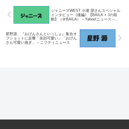
ジャニーズWEST 小瀧 望さんスペシャル
インタビュー《後編》【BAILA × Jの鼓
動】（＠BAILA） – Yahoo!ニュース –
Yahoo!ニュース
星野源、『おげんさんといっしょ』集合オ
フショットに反響「笑顔可愛い」「おげん
さん可愛い過ぎ」 – ニフティニュース