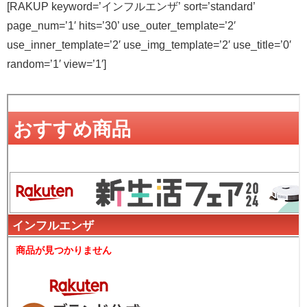
[RAKUP keyword=’インフルエンザ’ sort=’standard’
page_num=’1′ hits=’30’ use_outer_template=’2′
use_inner_template=’2′ use_img_template=’2′ use_title=’0′
random=’1′ view=’1′]