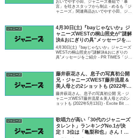
おいでやす小田、ジャニーズ番組で「暴
言」を吐きスタッフから制止 - めるも「ジ
ャニーズ」関連商品おいでやす小田、ジャ
ニーズ番組で「暴言」を吐きスタッフから
制止 - めるも おいでやす小田、ジャニーズ
番組で「暴言」を吐きスタッフから制止め
4月30日(土)『bayじゃないか』ジ
ジャニーズ
るも
ャニーズWESTの桐山照史が”謎解
決&おにぎりの具”メッセージをご
紹介 – PR TIMES
4月30日(土)『bayじゃないか』ジャニーズ
WESTの桐山照史が”謎解決&おにぎりの
具”メッセージをご紹介 - PR TIMES「ジャ
ニーズ」関連商品4月30日(土)『bayじゃな
いか』ジャニーズWESTの桐山照史が”謎解
決&おにぎりの具...
藤井萩花さん、息子の写真初公開
ジャニーズ
兄・ジャニーズWEST藤井流星＆
美人母との2ショットも (2022年5
月13日) – Excite Bit コネタ
藤井萩花さん、息子の写真初公開 兄・ジ
ャニーズWEST藤井流星＆美人母との2シ
ョットも (2022年5月13日) - Excite Bit コ
ネタ「ジャニーズ」関連商品藤井萩花さ
ん、息子の写真初公開 兄・ジャニーズ
WEST藤井流星＆美人母と...
歌唱力が高い「30代のジャニーズ
ジャニーズ
タレント」ランキングNo.1が決
定！ 3位は「亀梨和也」さん！