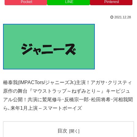
Pocket
LINE
Pinterest
2021.12.28
椿泰我(IMPACTors/ジャニーズJr.)主演！アガサ･クリスティ
原作の舞台『マウストラップ～ねずみとり～』キービジュ
アル公開！共演に鷲尾修斗･反橋宗一郎･松田将希･河相我聞
ら､来年1月上演 – スマートボーイズ
目次