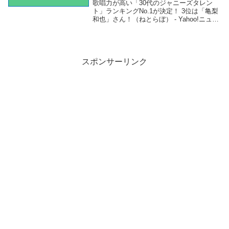
（ねとらぼ） – Yahoo!ニュース –
歌唱力が高い「30代のジャニーズタレン
Yahoo!ニュース
ト」ランキングNo.1が決定！ 3位は「亀梨
和也」さん！（ねとらぼ） - Yahoo!ニュー
ス - Yahoo!ニュース「ジャニーズ」関連商
品歌唱力が高い「30代のジャニーズタレン
ト」ランキングNo.1...
スポンサーリンク