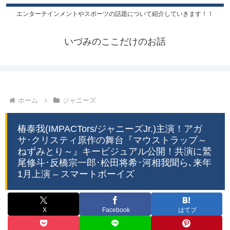
エンターテインメントやスポーツの話題について紹介していきます！！
いづみのここだけのお話
ホーム
ジャニーズ
椿泰我(IMPACTors/ジャニーズJr.)主演！アガ
サ･クリスティ原作の舞台『マウストラップ～
ねずみとり～』キービジュアル公開！共演に鷲
尾修斗･反橋宗一郎･松田将希･河相我聞ら､来年
1月上演 – スマートボーイズ
X
Facebook
はてブ