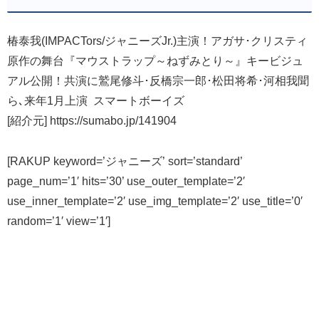
椿泰我(IMPACTors/ジャニーズJr.)主演！アガサ･クリスティ
原作の舞台『マウストラップ～ねずみとり～』キービジュ
アル公開！共演に鷲尾修斗･反橋宗一郎･松田将希･河相我聞
ら､来年1月上演 スマートボーイズ
[紹介元] https://sumabo.jp/141904
[RAKUP keyword=’ジャニーズ’ sort=’standard’
page_num=’1′ hits=’30’ use_outer_template=’2′
use_inner_template=’2′ use_img_template=’2′ use_title=’0′
random=’1′ view=’1′]