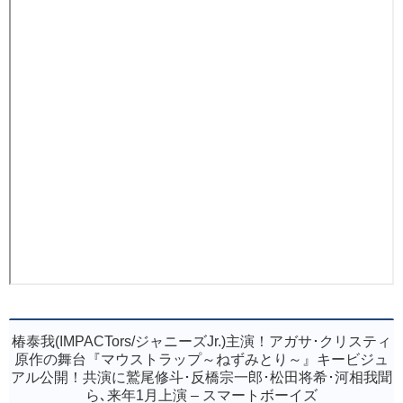
椿泰我(IMPACTors/ジャニーズJr.)主演！アガサ･クリスティ
原作の舞台『マウストラップ～ねずみとり～』キービジュ
アル公開！共演に鷲尾修斗･反橋宗一郎･松田将希･河相我聞
ら､来年1月上演 – スマートボーイズ