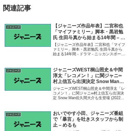
関連記事
【ジャニーズ作品年表】二宮和也
ジャニーズ
「マイファミリー」脚本・黒岩勉
氏 生田斗真から始まる14年間 – ド
ラマ – ニッカンスポーツ
【ジャニーズ作品年表】二宮和也「マイフ
ァミリー」脚本・黒岩勉氏 生田斗真から
始まる14年間 - ドラマ - ニッカンスポーツ
「ジャニーズ」関連商品【ジャニーズ作品
年表】二宮和也「マイファミリー」脚本・
黒岩勉氏 生田斗真から始まる14年間 -...
ジャニーズWEST桐山照史＆中間
ジャニーズ
淳太「レコメン！」に関ジャニ∞
村上信五ら出演決定 Snow Man佐
久間大介も生登場 (2022年3月24
ジャニーズWEST桐山照史＆中間淳太「レ
日) – Excite Bit コネタ
コメン！」に関ジャニ∞村上信五ら出演決
定 Snow Man佐久間大介も生登場 (2022年
3月24日) - Excite Bit コネタ「ジャニー
ズ」関連商品ジャニーズWEST桐山照史＆
中間淳太「レコ...
おいでやす小田、ジャニーズ番組
ジャニーズ
で「暴言」を吐きスタッフから制
止 – めるも