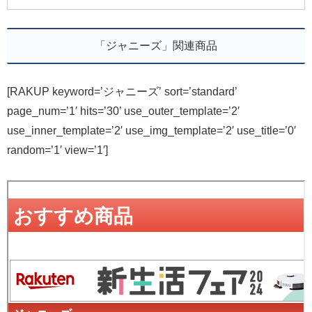
「ジャニーズ」関連商品
[RAKUP keyword=’ジャニーズ’ sort=’standard’
page_num=’1′ hits=’30’ use_outer_template=’2′
use_inner_template=’2′ use_img_template=’2′ use_title=’0′
random=’1′ view=’1′]