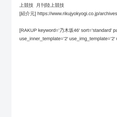
上競技 月刊陸上競技
[紹介元] https://www.rikujyokyogi.co.jp/archive
[RAKUP keyword=’乃木坂46′ sort=’standard’ pag
use_inner_template=’2′ use_img_template=’2′ us