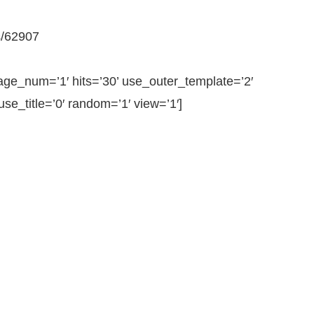
s/62907
e_num=’1′ hits=’30’ use_outer_template=’2′
e_title=’0′ random=’1′ view=’1′]