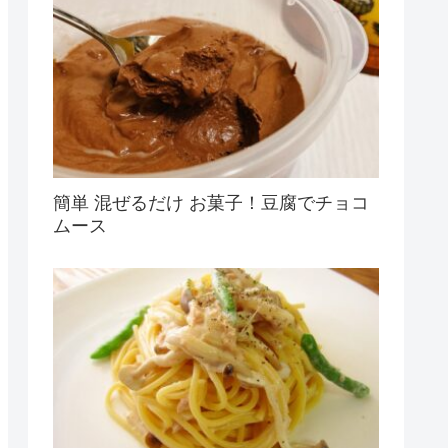
簡単 混ぜるだけ お菓子！豆腐でチョコ
ムース