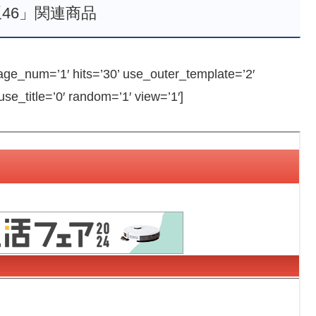
46」関連商品
e_num=’1′ hits=’30’ use_outer_template=’2′
e_title=’0′ random=’1′ view=’1′]