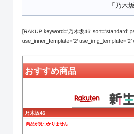
「乃木坂
[RAKUP keyword=’乃木坂46′ sort=’standard’ pag
use_inner_template=’2′ use_img_template=’2′ us