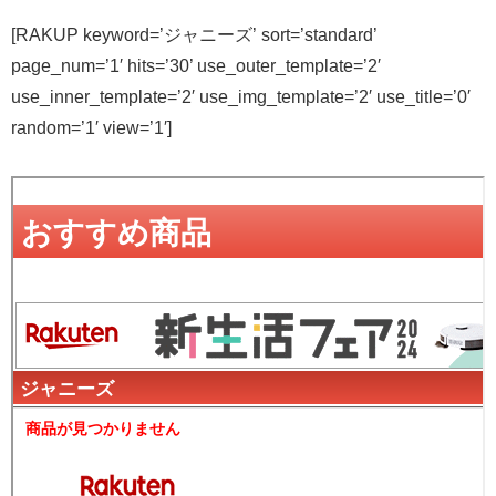
[RAKUP keyword=’ジャニーズ’ sort=’standard’
page_num=’1′ hits=’30’ use_outer_template=’2′
use_inner_template=’2′ use_img_template=’2′ use_title=’0′
random=’1′ view=’1′]