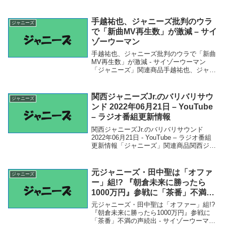
先輩ジャニーズを呼び捨てに？「冗談でも
感じ悪い」 - まいじつ 『Sexy Zone』が先
輩ジャニーズを呼び...
手越祐也、ジャニーズ批判のウラ
ジャニーズ
で「新曲MV再生数」が激減 – サイ
ゾーウーマン
手越祐也、ジャニーズ批判のウラで「新曲
MV再生数」が激減 - サイゾーウーマン
「ジャニーズ」関連商品手越祐也、ジャニ
ーズ批判のウラで「新曲MV再生数」が激
減 - サイゾーウーマン 手越祐也、ジャニー
ズ批判のウラで「新曲MV再生数」が激減
関西ジャニーズJr.のバリバリサウ
ジャニーズ
サイ...
ンド 2022年06月21日 – YouTube
– ラジオ番組更新情報
関西ジャニーズJr.のバリバリサウンド
2022年06月21日 - YouTube – ラジオ番組
更新情報「ジャニーズ」関連商品関西ジャ
ニーズJr.のバリバリサウンド 2022年06月
21日 - YouTube – ラジオ番組更新情報 関
西...
元ジャニーズ・田中聖は「オファ
ジャニーズ
ー」組!? 『朝倉未来に勝ったら
1000万円』参戦に「茶番」不満の
声続出 – サイゾーウーマン
元ジャニーズ・田中聖は「オファー」組!?
『朝倉未来に勝ったら1000万円』参戦に
「茶番」不満の声続出 - サイゾーウーマン