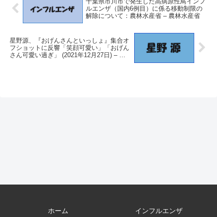
千葉県市川市で発生した高病原性鳥インフ
ルエンザ（国内6例目）に係る移動制限の
解除について：農林水産省 – 農林水産省
星野源、『おげんさんといっしょ』集合オ
フショットに反響「笑顔可愛い」「おげん
さん可愛い過ぎ」 (2021年12月27日) – エ
キサイトニュース
ホーム
インフルエンザ