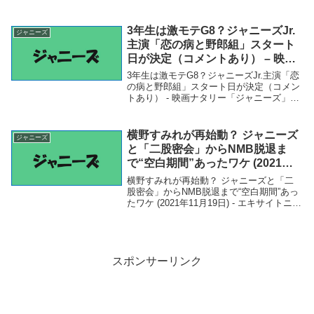
「ジャニーズ」関連商品元ジャニーズ・田
中聖は「オファー」組!? 『朝倉未来に勝っ
たら1000万円』参戦に「茶番」不満...
3年生は激モテG8？ジャニーズJr.
ジャニーズ
主演「恋の病と野郎組」スタート
日が決定（コメントあり） – 映画
ナタリー
3年生は激モテG8？ジャニーズJr.主演「恋
の病と野郎組」スタート日が決定（コメン
トあり） - 映画ナタリー「ジャニーズ」関
連商品3年生は激モテG8？ジャニーズJr.主
演「恋の病と野郎組」スタート日が決定
（コメントあり） - 映画ナタリー ...
横野すみれが再始動？ ジャニーズ
ジャニーズ
と「二股密会」からNMB脱退ま
で“空白期間”あったワケ (2021年
11月19日) – エキサイトニュース
横野すみれが再始動？ ジャニーズと「二
股密会」からNMB脱退まで“空白期間”あっ
たワケ (2021年11月19日) - エキサイトニュ
ース「ジャニーズ」関連商品横野すみれが
再始動？ ジャニーズと「二股密会」から
NMB脱退まで“空白期間”あっ...
スポンサーリンク