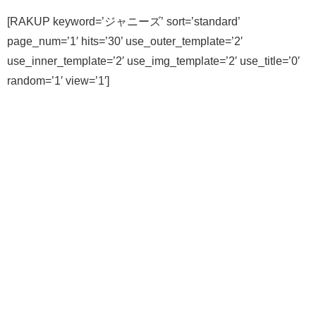
[RAKUP keyword=’ジャニーズ’ sort=’standard’
page_num=’1′ hits=’30’ use_outer_template=’2′
use_inner_template=’2′ use_img_template=’2′ use_title=’0′
random=’1′ view=’1′]