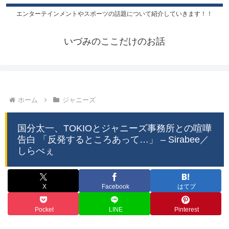
エンターテインメントやスポーツの話題について紹介していきます！！
いづみのここだけのお話
ホーム
ジャニーズ
国分太一、TOKIOとジャニーズ事務所との喧嘩
告白 「反発するところあって…」 – Sirabee／
しらべぇ
X
Facebook
はてブ
Pocket
LINE
Pinterest