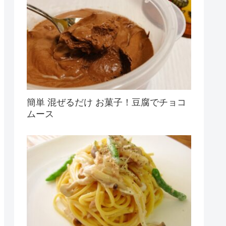
簡単 混ぜるだけ お菓子！豆腐でチョコ
ムース