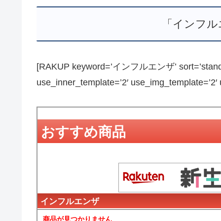
「インフル
[RAKUP keyword=’インフルエンザ’ sort=’standard’
use_inner_template=’2′ use_img_template=’2′ us