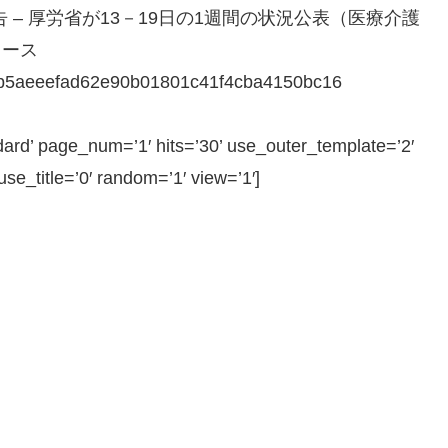
 – 厚労省が13－19日の1週間の状況公表（医療介護
ュース
499b5aeeefad62e90b01801c41f4cba4150bc16
 page_num=’1′ hits=’30’ use_outer_template=’2′
e_title=’0′ random=’1′ view=’1′]