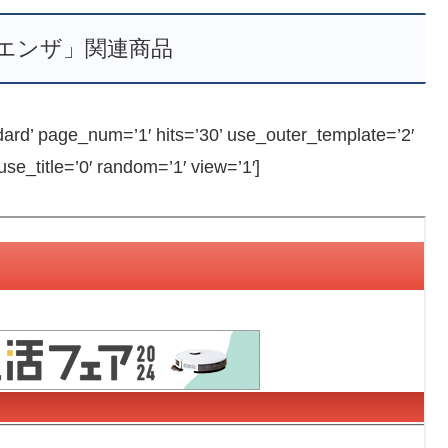
エンザ」関連商品
 page_num=’1′ hits=’30’ use_outer_template=’2′
e_title=’0′ random=’1′ view=’1′]