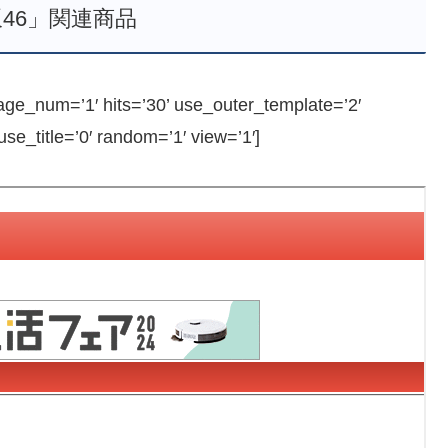
46」関連商品
e_num=’1′ hits=’30’ use_outer_template=’2′
e_title=’0′ random=’1′ view=’1′]