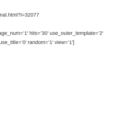
inal.html?i=32077
e_num=’1′ hits=’30’ use_outer_template=’2′
e_title=’0′ random=’1′ view=’1′]