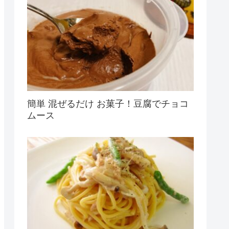
簡単 混ぜるだけ お菓子！豆腐でチョコ
ムース