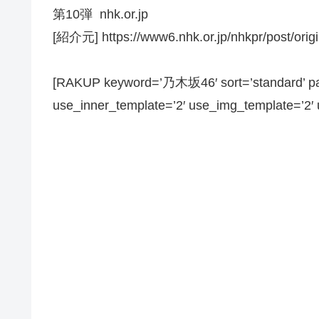
第10弾 nhk.or.jp
[紹介元] https://www6.nhk.or.jp/nhkpr/post/orig
[RAKUP keyword=’乃木坂46′ sort=’standard’ pag
use_inner_template=’2′ use_img_template=’2′ us