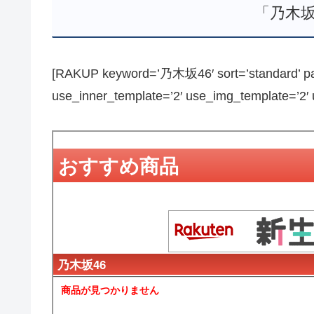
「乃木坂
[RAKUP keyword=’乃木坂46′ sort=’standard’ pag
use_inner_template=’2′ use_img_template=’2′ us