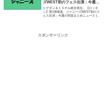
ズWEST初のフェス出演：今週の
邦楽まとめニュース | Daily News
ヒゲダン＆ミスチル総合首位、【ロッキ
– Billboard JAPAN
ン】第1弾発表、ジャニーズWEST初のフ
ェス出演：今週の邦楽まとめニュース |
Daily News - Billboard JAPAN「ジャニー
ズ」関連商品ヒゲダン＆ミスチル総合首
位、【ロッキン】第1弾...
スポンサーリンク