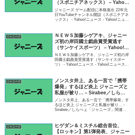
（スポニチアネックス） – Yahoo!
ニュース – Yahoo!ニュース
ジャニーズ ゲーム配信に本格進出 22年元
日YouTubeチャンネル開設（スポニチアネ
ックス） - Yahoo!ニュース - Yahoo!ニュー
ス「ジャニーズ」関連商品ジャニーズ ゲ
ーム配信に本格進出 22年元日YouTubeチ
ャンネル開設...
ＮＥＷＳ加藤シゲアキ、ジャニー
ジャニーズ
ズ初の岸田國士戯曲賞受賞逃す
（サンケイスポーツ） – Yahoo!ニ
ュース – Yahoo!ニュース
ＮＥＷＳ加藤シゲアキ、ジャニーズ初の岸
田國士戯曲賞受賞逃す（サンケイスポー
ツ） - Yahoo!ニュース - Yahoo!ニュース
「ジャニーズ」関連商品ＮＥＷＳ加藤シゲ
アキ、ジャニーズ初の岸田國士戯曲賞受賞
逃す（サンケイスポーツ） - Ya...
ノンスタ井上、ある一言で「携帯
ジャニーズ
爆発」するほど炎上 ジャニーズと
私服が被り… – Sirabee／しらべ
ぇ
ノンスタ井上、ある一言で「携帯爆発」す
るほど炎上 ジャニーズと私服が被り… -
Sirabee／しらべぇ「ジャニーズ」関連商
品ノンスタ井上、ある一言で「携帯爆発」
するほど炎上 ジャニーズと私服が被り… -
Sirabee／しらべぇ ノンスタ...
ヒゲダン＆ミスチル総合首位、
ジャニーズ
【ロッキン】第1弾発表、ジャニー