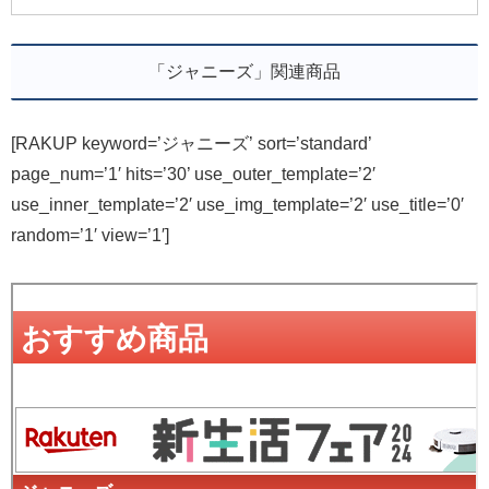
「ジャニーズ」関連商品
[RAKUP keyword=’ジャニーズ’ sort=’standard’
page_num=’1′ hits=’30’ use_outer_template=’2′
use_inner_template=’2′ use_img_template=’2′ use_title=’0′
random=’1′ view=’1′]