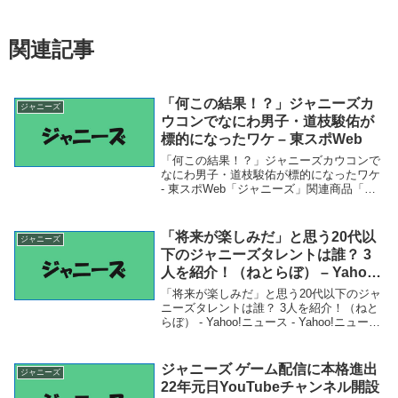
関連記事
「何この結果！？」ジャニーズカ
ジャニーズ
ウコンでなにわ男子・道枝駿佑が
標的になったワケ – 東スポWeb
「何この結果！？」ジャニーズカウコンで
なにわ男子・道枝駿佑が標的になったワケ
- 東スポWeb「ジャニーズ」関連商品「何
この結果！？」ジャニーズカウコンでなに
わ男子・道枝駿佑が標的になったワケ - 東
スポWeb 「何この結果！？」ジャニーズ...
「将来が楽しみだ」と思う20代以
ジャニーズ
下のジャニーズタレントは誰？ 3
人を紹介！（ねとらぼ） – Yahoo!
ニュース – Yahoo!ニュース
「将来が楽しみだ」と思う20代以下のジャ
ニーズタレントは誰？ 3人を紹介！（ねと
らぼ） - Yahoo!ニュース - Yahoo!ニュース
「ジャニーズ」関連商品「将来が楽しみ
だ」と思う20代以下のジャニーズタレント
は誰？ 3人を紹介！（ねと...
ジャニーズ ゲーム配信に本格進出
ジャニーズ
22年元日YouTubeチャンネル開設