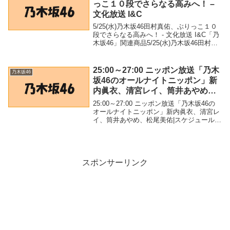
っこ１０段でさらなる高みへ！ –
文化放送 I&C
5/25(水)乃木坂46田村真佑、ぶりっこ１０
段でさらなる高みへ！ - 文化放送 I&C「乃
木坂46」関連商品5/25(水)乃木坂46田村真
佑、ぶりっこ１０段でさらなる高みへ！ -
文化放送 I&C 5/25(水)乃木坂46田村真佑、
ぶりっ...
25:00～27:00 ニッポン放送「乃木
乃木坂46
坂46のオールナイトニッポン」新
内眞衣、清宮レイ、筒井あやめ、
松尾美佑|スケジュール｜乃木坂46
25:00～27:00 ニッポン放送「乃木坂46の
公式サイト – 乃木坂46
オールナイトニッポン」新内眞衣、清宮レ
イ、筒井あやめ、松尾美佑|スケジュール｜
乃木坂46公式サイト - 乃木坂46「乃木坂
46」関連商品25:00～27:00 ニッポン放送
「乃木坂46のオー...
スポンサーリンク