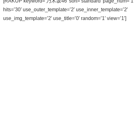
[RAKUP keyword=’乃木坂46′ sort=’standard’ page_num=’1′
hits=’30’ use_outer_template=’2′ use_inner_template=’2′
use_img_template=’2′ use_title=’0′ random=’1′ view=’1′]