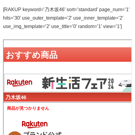
[RAKUP keyword=’乃木坂46′ sort=’standard’ page_num=’1′
hits=’30’ use_outer_template=’2′ use_inner_template=’2′
use_img_template=’2′ use_title=’0′ random=’1′ view=’1′]