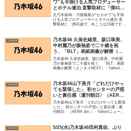
ワ”も手掛ける人気プロデューサー
とホテル連泊 直撃取材に「僕41歳
で、向こうは23歳ですよ」 – 文春
元乃木坂46・川後陽菜が“セカオワ”も手掛
オンライン
ける人気プロデューサーとホテル連泊 直
撃取材に「僕41歳で、向こうは23歳です
よ」 - 文春オンライン「乃木坂46」関連商
品元乃木坂46・川後陽菜が“セカオワ”も手
掛ける人気プロデューサーとホテル連...
乃木坂46 久保史緒里、阪口珠美、
乃木坂46
中村麗乃が振袖姿で二十歳を祝
う、「BLT」表紙画像が解禁（エ
ンタメNEXT） – Yahoo!ニュース
乃木坂46 久保史緒里、阪口珠美、中村麗
– Yahoo!ニュース
乃が振袖姿で二十歳を祝う、「BLT」表紙
画像が解禁（エンタメNEXT） - Yahoo!ニ
ュース - Yahoo!ニュース「乃木坂46」関連
商品乃木坂46 久保史緒里、阪口珠美、中
村麗乃が振袖姿で二十...
乃木坂46山下美月「どれだけやっ
乃木坂46
ても緊張した」 初センターの戸惑
いと責任感〈週刊朝日〉（AERA
dot.） – Yahoo!ニュース –
乃木坂46山下美月「どれだけやっても緊張
Yahoo!ニュース
した」 初センターの戸惑いと責任感〈週
刊朝日〉（AERA dot.） - Yahoo!ニュース
- Yahoo!ニュース「乃木坂46」関連商品乃
木坂46山下美月「どれだけやっても緊張し
た」 初センター...
5/25(水)乃木坂46田村真佑、ぶり
乃木坂46