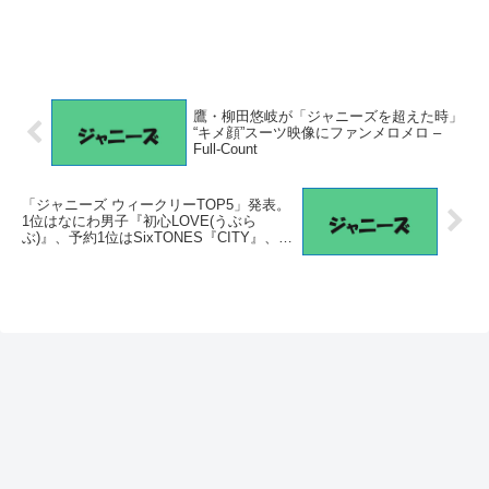
鷹・柳田悠岐が「ジャニーズを超えた時」
“キメ顔”スーツ映像にファンメロメロ –
Full-Count
「ジャニーズ ウィークリーTOP5」発表。
1位はなにわ男子『初心LOVE(うぶら
ぶ)』、予約1位はSixTONES『CITY』、カ
レンダー予約1位はSnow Man。(2021年12
月21日付) – TOWER RECORDS ONLINE
– TOWER RECORDS ONLINE