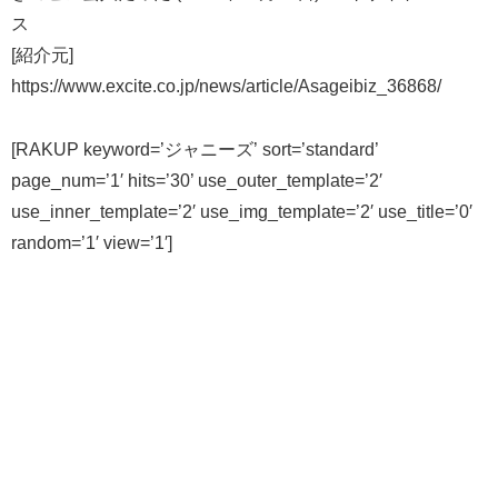
ス
[紹介元]
https://www.excite.co.jp/news/article/Asageibiz_36868/
[RAKUP keyword=’ジャニーズ’ sort=’standard’
page_num=’1′ hits=’30’ use_outer_template=’2′
use_inner_template=’2′ use_img_template=’2′ use_title=’0′
random=’1′ view=’1′]