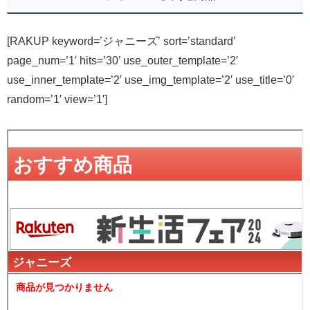
[RAKUP keyword=’ジャニーズ’ sort=’standard’
page_num=’1′ hits=’30’ use_outer_template=’2′
use_inner_template=’2′ use_img_template=’2′ use_title=’0′
random=’1′ view=’1′]