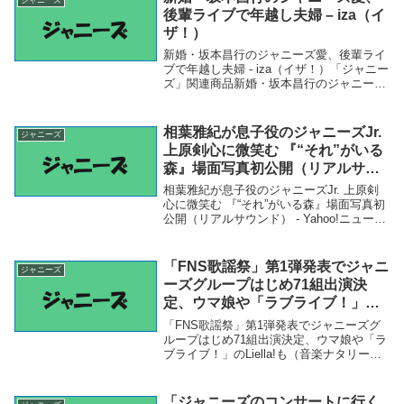
後輩ライブで年越し夫婦 – iza（イ
ザ！）
新婚・坂本昌行のジャニーズ愛、後輩ライ
ブで年越し夫婦 - iza（イザ！）「ジャニー
ズ」関連商品新婚・坂本昌行のジャニーズ
愛、後輩ライブで年越し夫婦 - iza（イ
ザ！） 新婚・坂本昌行のジャニーズ愛、
後輩ライブで年越し夫婦iza（イザ！）
相葉雅紀が息子役のジャニーズJr.
ジャニーズ
上原剣心に微笑む 『“それ”がいる
森』場面写真初公開（リアルサウ
ンド） – Yahoo!ニュース –
相葉雅紀が息子役のジャニーズJr. 上原剣
Yahoo!ニュース
心に微笑む 『“それ”がいる森』場面写真初
公開（リアルサウンド） - Yahoo!ニュース
- Yahoo!ニュース「ジャニーズ」関連商品
相葉雅紀が息子役のジャニーズJr. 上原剣
心に微笑む 『“そ...
「FNS歌謡祭」第1弾発表でジャニ
ジャニーズ
ーズグループはじめ71組出演決
定、ウマ娘や「ラブライブ！」の
Liella!も（音楽ナタリー） –
「FNS歌謡祭」第1弾発表でジャニーズグ
Yahoo!ニュース – Yahoo!ニュー
ループはじめ71組出演決定、ウマ娘や「ラ
ブライブ！」のLiella!も（音楽ナタリー） -
ス
Yahoo!ニュース - Yahoo!ニュース「ジャニ
ーズ」関連商品「FNS歌謡祭」第1弾発表
でジャニーズグ...
「ジャニーズのコンサートに行く