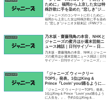
ジャニーズ
ために」 福岡から上京した女は特
殊詐欺に手を染めた “悲しき”ジャ
ニオタ顛末記（FNNプライムオン
「ジャニーズのコンサートに行くために」
ライン） – Yahoo!ニュース –
福岡から上京した女は特殊詐欺に手を染め
た “悲しき”ジャニオタ顛末記（FNNプライ
Yahoo!ニュース
ムオンライン） - Yahoo!ニュース - Yahoo!
ニュース「ジャニーズ」関連商品「ジャニ
ーズのコンサートに行く...
乃木坂・齋藤飛鳥の本音、NHKと
ジャニーズ
ジャニーズの蜜月ほか週末芸能ニ
ュース雑話｜日刊サイゾー – 日刊
サイゾー
乃木坂・齋藤飛鳥の本音、NHKとジャニー
ズの蜜月ほか週末芸能ニュース雑話｜日刊
サイゾー - 日刊サイゾー「ジャニーズ」関
連商品乃木坂・齋藤飛鳥の本音、NHKとジ
ャニーズの蜜月ほか週末芸能ニュース雑話
｜日刊サイゾー - 日刊サイゾー 乃木坂・...
「ジャニーズ ウィークリー
ジャニーズ
TOP5」発表。1位はKing &
Prince『Lovin' you/踊るように人
生を。』、予約1位はKing &
「ジャニーズ ウィークリーTOP5」発表。
Prince『Made in』、カレンダー1
1位はKing & Prince『Lovin' you/踊るよう
に人生を。』、予約1位はKing &
位はSnow Man – TOWER
Prince『Made in』、カレンダー1位は
RECORDS ONLINE – TOWER
Snow Man - TOWER RECORDS...
RECORDS ONLINE