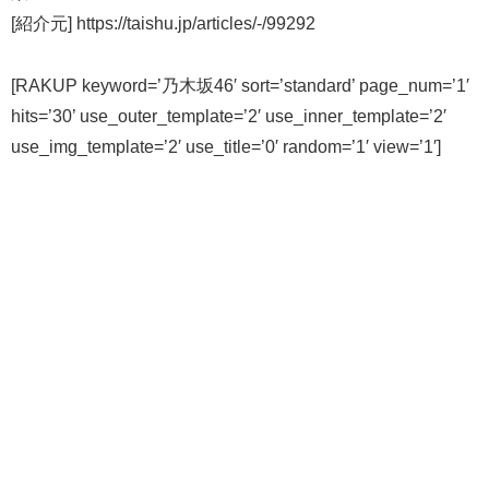
[紹介元] https://taishu.jp/articles/-/99292
[RAKUP keyword=’乃木坂46′ sort=’standard’ page_num=’1′
hits=’30’ use_outer_template=’2′ use_inner_template=’2′
use_img_template=’2′ use_title=’0′ random=’1′ view=’1′]