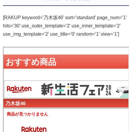
[RAKUP keyword=’乃木坂46′ sort=’standard’ page_num=’1′
hits=’30’ use_outer_template=’2′ use_inner_template=’2′
use_img_template=’2′ use_title=’0′ random=’1′ view=’1′]