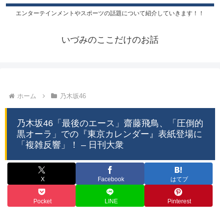
エンターテインメントやスポーツの話題について紹介していきます！！
いづみのここだけのお話
ホーム
乃木坂46
乃木坂46「最後のエース」齋藤飛鳥、「圧倒的
黒オーラ」での『東京カレンダー』表紙登場に
「複雑反響」！ – 日刊大衆
X
Facebook
はてブ
Pocket
LINE
Pinterest