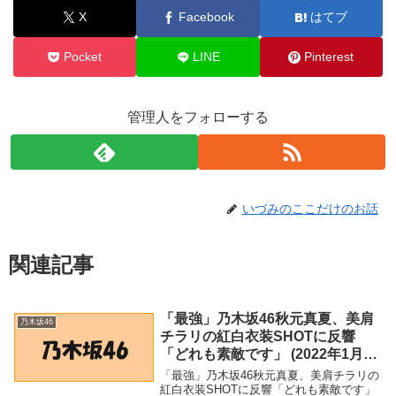
X
Facebook
はてブ
Pocket
LINE
Pinterest
管理人をフォローする
いづみのここだけのお話
関連記事
「最強」乃木坂46秋元真夏、美肩
乃木坂46
チラリの紅白衣装SHOTに反響
「どれも素敵です」 (2022年1月8
日) – エキサイトニュース
「最強」乃木坂46秋元真夏、美肩チラリの
紅白衣装SHOTに反響「どれも素敵です」