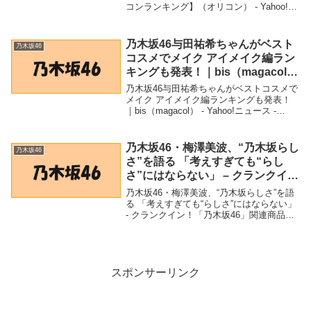
コンランキング】（オリコン） - Yahoo!ニ
ュース - Yahoo!ニュース「乃木坂46」関連
商品寺田蘭世1st写真集「BOOK」1位 乃木
坂46卒業...
乃木坂46与田祐希ちゃんがベスト
乃木坂46
コスメでメイク アイメイク編ラン
キングも発表！｜bis（magacol）
– Yahoo!ニュース – Yahoo!ニュー
乃木坂46与田祐希ちゃんがベストコスメで
ス
メイク アイメイク編ランキングも発表！
｜bis（magacol） - Yahoo!ニュース -
Yahoo!ニュース「乃木坂46」関連商品乃木
坂46与田祐希ちゃんがベストコスメでメイ
ク アイメイク編ラ...
乃木坂46・梅澤美波、“乃木坂らし
乃木坂46
さ”を語る 「考えすぎても“らし
さ”にはならない」 – クランクイ
ン！
乃木坂46・梅澤美波、“乃木坂らしさ”を語
る 「考えすぎても“らしさ”にはならない」
- クランクイン！「乃木坂46」関連商品乃
木坂46・梅澤美波、“乃木坂らしさ”を語る
「考えすぎても“らしさ”にはならない」 -
クランクイン！ 乃木坂4...
スポンサーリンク