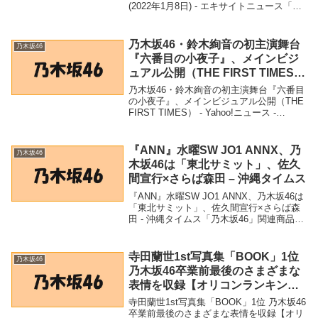
(2022年1月8日) - エキサイトニュース「乃
木坂46」関連商品「最強」乃木坂46秋元真
夏、美肩チラリの紅白衣装SHOTに反響
「どれも素敵です」 (202...
乃木坂46・鈴木絢音の初主演舞台
乃木坂46
『六番目の小夜子』、メインビジ
ュアル公開（THE FIRST TIMES）
– Yahoo!ニュース – Yahoo!ニュー
乃木坂46・鈴木絢音の初主演舞台『六番目
ス
の小夜子』、メインビジュアル公開（THE
FIRST TIMES） - Yahoo!ニュース -
Yahoo!ニュース「乃木坂46」関連商品乃木
坂46・鈴木絢音の初主演舞台『六番目の小
夜子』、メインビ...
『ANN』水曜SW JO1 ANNX、乃
乃木坂46
木坂46は「東北サミット」、佐久
間宣行×さらば森田 – 沖縄タイムス
『ANN』水曜SW JO1 ANNX、乃木坂46は
「東北サミット」、佐久間宣行×さらば森
田 - 沖縄タイムス「乃木坂46」関連商品
『ANN』水曜SW JO1 ANNX、乃木坂46は
「東北サミット」、佐久間宣行×さらば森
田 - 沖縄タイムス ...
寺田蘭世1st写真集「BOOK」1位
乃木坂46
乃木坂46卒業前最後のさまざまな
表情を収録【オリコンランキン
グ】（オリコン） – Yahoo!ニュー
寺田蘭世1st写真集「BOOK」1位 乃木坂46
ス – Yahoo!ニュース
卒業前最後のさまざまな表情を収録【オリ