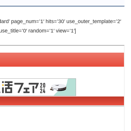
 page_num=’1′ hits=’30’ use_outer_template=’2′
e_title=’0′ random=’1′ view=’1′]