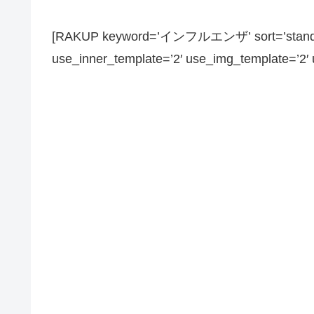
[RAKUP keyword=’インフルエンザ’ sort=’standard’
use_inner_template=’2′ use_img_template=’2′ us