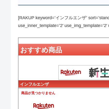
[RAKUP keyword=’インフルエンザ’ sort=’standard’
use_inner_template=’2′ use_img_template=’2′ us