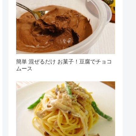
簡単 混ぜるだけ お菓子！豆腐でチョコ
ムース