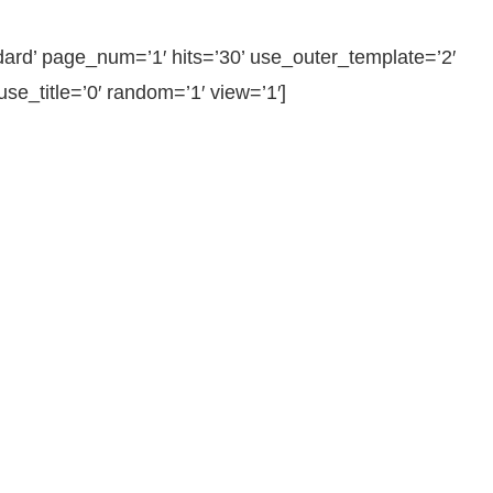
 page_num=’1′ hits=’30’ use_outer_template=’2′
e_title=’0′ random=’1′ view=’1′]