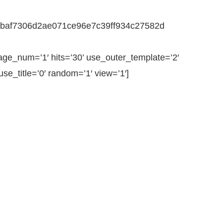
717baf7306d2ae071ce96e7c39ff934c27582d
e_num=’1′ hits=’30’ use_outer_template=’2′
e_title=’0′ random=’1′ view=’1′]