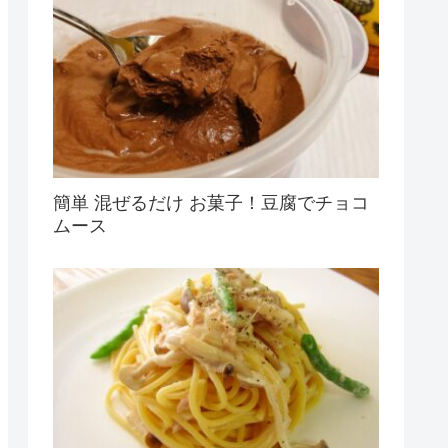
簡単 混ぜるだけ お菓子！豆腐でチョコ
ムース