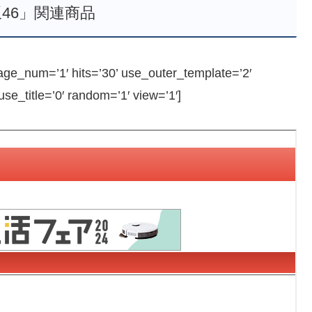
46」関連商品
e_num=’1′ hits=’30’ use_outer_template=’2′
e_title=’0′ random=’1′ view=’1′]