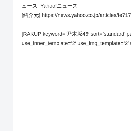
ュース Yahoo!ニュース
[紹介元] https://news.yahoo.co.jp/articles/fe
[RAKUP keyword=’乃木坂46′ sort=’standard’ pag
use_inner_template=’2′ use_img_template=’2′ us