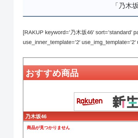
「乃木坂
[RAKUP keyword=’乃木坂46′ sort=’standard’ pag
use_inner_template=’2′ use_img_template=’2′ us