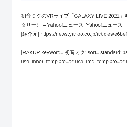
初音ミクのVRライブ「GALAXY LIVE 2
タリー） – Yahoo!ニュース Yahoo!ニュース
[紹介元] https://news.yahoo.co.jp/articles/e6
[RAKUP keyword=’初音ミク’ sort=’standard’ page
use_inner_template=’2′ use_img_template=’2′ us