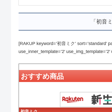
「初音
[RAKUP keyword=’初音ミク’ sort=’standard’ page
use_inner_template=’2′ use_img_template=’2′ us