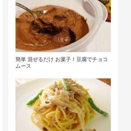
簡単 混ぜるだけ お菓子！豆腐でチョコ
ムース