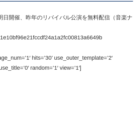
021」明日開催、昨年のリバイバル公演を無料配信（音楽ナ
bef1e10bf96e21fccdf24a1a2fc00813a6649b
_num=’1′ hits=’30’ use_outer_template=’2′
e_title=’0′ random=’1′ view=’1′]