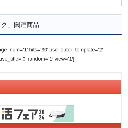
ミク」関連商品
_num=’1′ hits=’30’ use_outer_template=’2′
e_title=’0′ random=’1′ view=’1′]