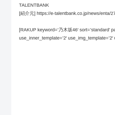
TALENTBANK
[紹介元] https://e-talentbank.co.jp/news/enta/2
[RAKUP keyword=’乃木坂46′ sort=’standard’ pag
use_inner_template=’2′ use_img_template=’2′ us