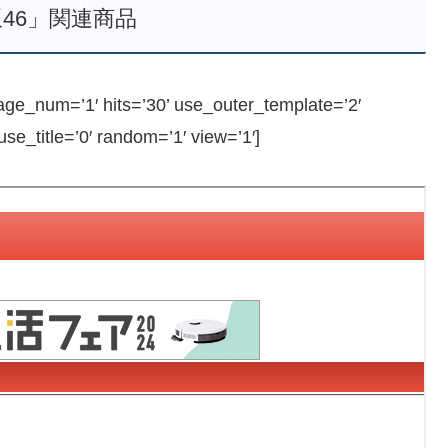
46」関連商品
e_num=’1′ hits=’30’ use_outer_template=’2′
e_title=’0′ random=’1′ view=’1′]