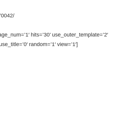
70042/
e_num=’1′ hits=’30’ use_outer_template=’2′
e_title=’0′ random=’1′ view=’1′]