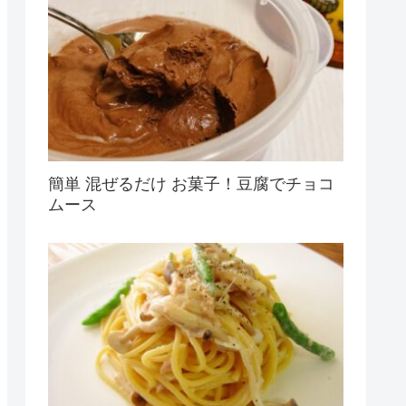
簡単 混ぜるだけ お菓子！豆腐でチョコ
ムース