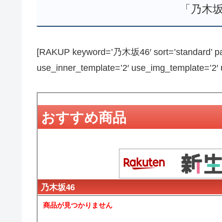
「乃木坂
[RAKUP keyword=’乃木坂46′ sort=’standard’ pag
use_inner_template=’2′ use_img_template=’2′ us