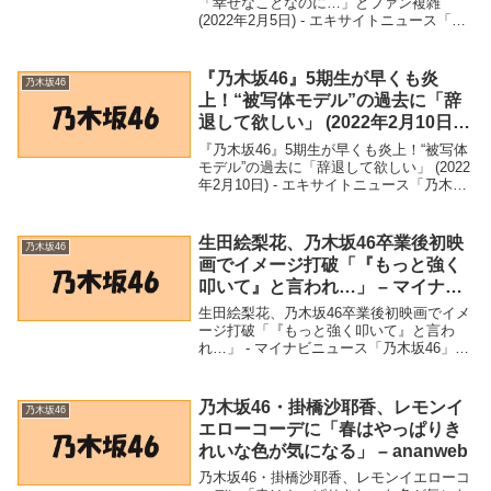
「幸せなことなのに…」とファン複雑
(2022年2月5日) - エキサイトニュース「乃
木坂46」関連商品『乃木坂46』写真集発売
は卒業フラグ!?「幸せなことなのに…」と
ファン複雑 (2022年2月5日...
『乃木坂46』5期生が早くも炎
乃木坂46
上！“被写体モデル”の過去に「辞
退して欲しい」 (2022年2月10日) –
エキサイトニュース
『乃木坂46』5期生が早くも炎上！“被写体
モデル”の過去に「辞退して欲しい」 (2022
年2月10日) - エキサイトニュース「乃木坂
46」関連商品『乃木坂46』5期生が早くも
炎上！“被写体モデル”の過去に「辞退して
欲しい」 (2022年2...
生田絵梨花、乃木坂46卒業後初映
乃木坂46
画でイメージ打破「『もっと強く
叩いて』と言われ…」 – マイナビ
ニュース
生田絵梨花、乃木坂46卒業後初映画でイメ
ージ打破「『もっと強く叩いて』と言わ
れ…」 - マイナビニュース「乃木坂46」関
連商品生田絵梨花、乃木坂46卒業後初映画
でイメージ打破「『もっと強く叩いて』と
言われ…」 - マイナビニュース 生田絵梨...
乃木坂46・掛橋沙耶香、レモンイ
乃木坂46
エローコーデに「春はやっぱりき
れいな色が気になる」 – ananweb
乃木坂46・掛橋沙耶香、レモンイエローコ