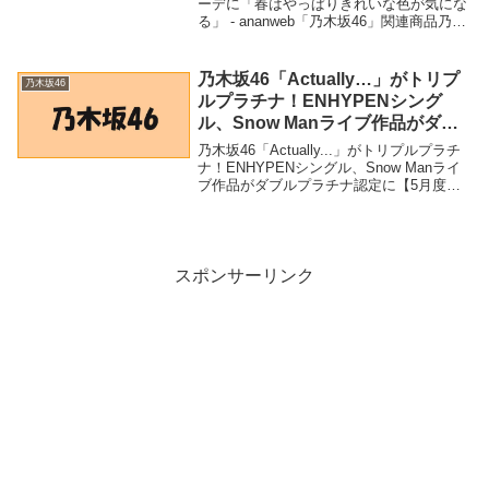
ーデに「春はやっぱりきれいな色が気にな
る」 - ananweb「乃木坂46」関連商品乃木
坂46・掛橋沙耶香、レモンイエローコーデ
に「春はやっぱりきれいな色が気になる」
- ananweb 乃木坂46・...
乃木坂46「Actually…」がトリプ
乃木坂46
ルプラチナ！ENHYPENシング
ル、Snow Manライブ作品がダブ
ルプラチナ認定に【5月度GD認
乃木坂46「Actually...」がトリプルプラチ
定】 – music.jpニュース
ナ！ENHYPENシングル、Snow Manライ
ブ作品がダブルプラチナ認定に【5月度GD
認定】 - music.jpニュース「乃木坂46」関
連商品乃木坂46「Actually...」がトリ...
スポンサーリンク