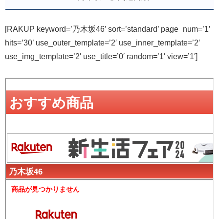
[RAKUP keyword=’乃木坂46′ sort=’standard’ page_num=’1′
hits=’30’ use_outer_template=’2′ use_inner_template=’2′
use_img_template=’2′ use_title=’0′ random=’1′ view=’1′]