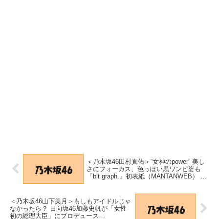
＜乃木坂46田村真佑＞“女神のpower” 美し
さにフォーカス、色っぽい黒ワンピ姿も
「blt graph.」初表紙（MANTANWEB） –
Yahoo!ニュース – Yahoo!ニュース
＜乃木坂46山下美月＞もしもアイドルじゃ
なかったら？ 日向坂46加藤史帆が「女性
初の総理大臣」にプロデュース