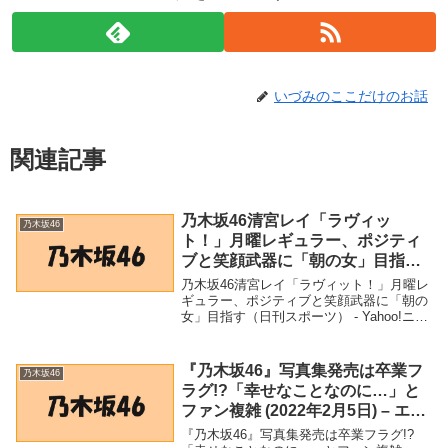
いづみのここだけのお話
関連記事
乃木坂46清宮レイ「ラヴィッ
乃木坂46
ト！」月曜レギュラー、ポジティ
ブと笑顔武器に「朝の女」目指す
（日刊スポーツ） – Yahoo!ニュー
乃木坂46清宮レイ「ラヴィット！」月曜レ
ス – Yahoo!ニュース
ギュラー、ポジティブと笑顔武器に「朝の
女」目指す（日刊スポーツ） - Yahoo!ニュ
ース - Yahoo!ニュース「乃木坂46」関連商
品乃木坂46清宮レイ「ラヴィット！」月曜
レギュラー、ポジティブと...
『乃木坂46』写真集発売は卒業フ
乃木坂46
ラグ!?「幸せなことなのに…」と
ファン複雑 (2022年2月5日) – エキ
サイトニュース
『乃木坂46』写真集発売は卒業フラグ!?