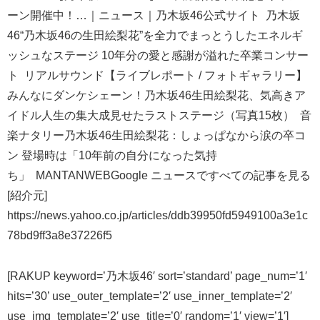
ーン開催中！…｜ニュース｜乃木坂46公式サイト 乃木坂
46“乃木坂46の生田絵梨花”を全力でまっとうしたエネルギ
ッシュなステージ 10年分の愛と感謝が溢れた卒業コンサー
ト リアルサウンド【ライブレポート / フォトギャラリー】
みんなにダンケシェーン！乃木坂46生田絵梨花、気高きア
イドル人生の集大成見せたラストステージ（写真15枚） 音
楽ナタリー乃木坂46生田絵梨花：しょっぱなから涙の卒コ
ン 登場時は「10年前の自分になった気持
ち」 MANTANWEBGoogle ニュースですべての記事を見る
[紹介元]
https://news.yahoo.co.jp/articles/ddb39950fd5949100a3e1c
78bd9ff3a8e37226f5
[RAKUP keyword=’乃木坂46′ sort=’standard’ page_num=’1′
hits=’30’ use_outer_template=’2′ use_inner_template=’2′
use_img_template=’2′ use_title=’0′ random=’1′ view=’1′]