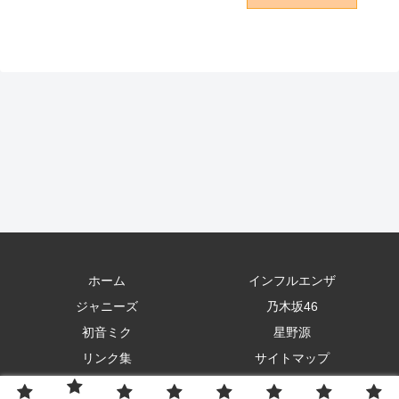
（MANTANWEB） – Yahoo!ニュース –
Yahoo!ニュース
ホーム
インフルエンザ
ジャニーズ
乃木坂46
初音ミク
星野源
リンク集
サイトマップ
Copyright © 2021 いづみのここだけのお話 All Rights Reserved.