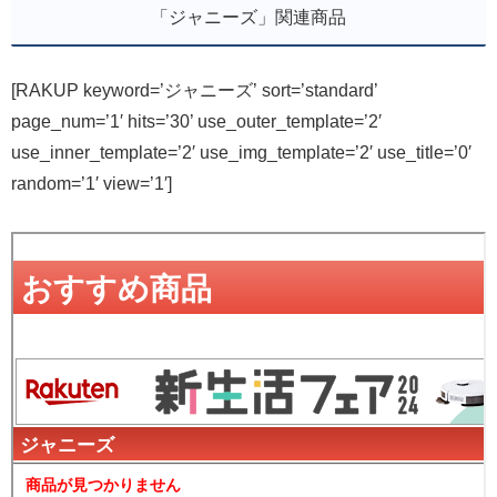
「ジャニーズ」関連商品
[RAKUP keyword=’ジャニーズ’ sort=’standard’
page_num=’1′ hits=’30’ use_outer_template=’2′
use_inner_template=’2′ use_img_template=’2′ use_title=’0′
random=’1′ view=’1′]