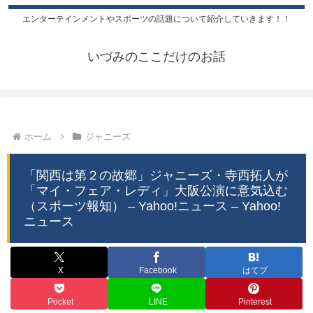
エンターテインメントやスポーツの話題について紹介していきます！！
いづみのここだけのお話
ホーム
ジャニーズ
「関西は第２の故郷」ジャニーズ・寺西拓人が
「マイ・フェア・レディ」大阪公演に意気込む
（スポーツ報知） – Yahoo!ニュース – Yahoo!
ニュース
X
Facebook
はてブ
Pocket
LINE
Pinterest