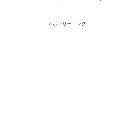
ース - Yahoo!ニュース「ジャニーズ」関連
商品西村拓哉＆大西風雅（Lil かんさい/関
西...
スポンサーリンク