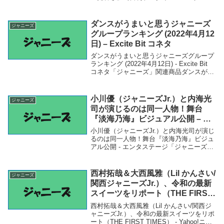
Yahoo!ニュース - Yahoo!ニュース「ジャニ
ーズ」関連商品KAT-TUN中丸雄一が手にし
た“ジャニーズ・...
ダンスがうまいと思うジャニーズ
ジャニーズ
グループランキング (2022年4月12
日) – Excite Bit コネタ
ダンスがうまいと思うジャニーズグループ
ランキング (2022年4月12日) - Excite Bit
コネタ「ジャニーズ」関連商品ダンスがう
まいと思うジャニーズグループランキング
(2022年4月12日) - Excite Bit コネタ ...
小川優（ジャニーズJr.）と内海光
ジャニーズ
司が演じるのは同一人物！舞台
『淡海乃海』ビジュアル公開 – エ
ンタステージ
小川優（ジャニーズJr.）と内海光司が演じ
るのは同一人物！舞台『淡海乃海』ビジュ
アル公開 - エンタステージ「ジャニーズ」
関連商品小川優（ジャニーズJr.）と内海光
司が演じるのは同一人物！舞台『淡海乃
海』ビジュアル公開 - エンタステージ ...
西村拓哉＆大西風雅（Lil かんさい/
ジャニーズ
関西ジャニーズJr.）、令和の最新
スイーツをリポート（THE FIRST
TIMES） – Yahoo!ニュース –
西村拓哉＆大西風雅（Lil かんさい/関西ジ
Yahoo!ニュース
ャニーズJr.）、令和の最新スイーツをリポ
ート（THE FIRST TIMES） - Yahoo!ニュ