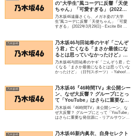
の“大学生”風コーデに反響「天使
ちゃん」「可愛すぎる」 (2022年3
月29日) – Excite Bit コネタ
乃木坂46遠藤さくら、メガネ姿の“大学
生”風コーデに反響「天使ちゃん」「可愛
すぎる」 (2022年3月29日) - Excite Bit コ
ネタ「乃木坂46」関連商品乃木坂46遠藤さ
くら、メガネ姿の“大学生”風コーデに反響
「天使ちゃん」「可...
乃木坂46与田祐希のヤギ「ごんぞ
乃木坂46
う君」亡くなる「まさか最後にな
るとは思っていなかったけど」
（日刊スポーツ） – Yahoo!ニュー
乃木坂46与田祐希のヤギ「ごんぞう君」亡
ス – Yahoo!ニュース
くなる「まさか最後になるとは思っていな
かったけど」（日刊スポーツ） - Yahoo!ニ
ュース - Yahoo!ニュース「乃木坂46」関連
商品乃木坂46与田祐希のヤギ「ごんぞう
君」亡くなる「まさか最後に...
乃木坂46『46時間TV』未公開シー
乃木坂46
ン、なぜ大反響？ グループにとっ
て「YouTube」はさらに重要な発
信源に – リアルサウンド
乃木坂46『46時間TV』未公開シーン、な
ぜ大反響？ グループにとって「YouTube」
はさらに重要な発信源に - リアルサウンド
「乃木坂46」関連商品乃木坂46『46時間
TV』未公開シーン、なぜ大反響？ グルー
プにとって「YouTube」...
乃木坂46新内眞衣、自身セレクト
乃木坂46