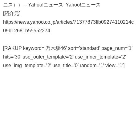
ニス）） – Yahoo!ニュース Yahoo!ニュース
[紹介元]
https://news.yahoo.co.jp/articles/71377873ffb09274110214c
09b12681b55552274
[RAKUP keyword=’乃木坂46′ sort=’standard’ page_num=’1′
hits=’30’ use_outer_template=’2′ use_inner_template=’2′
use_img_template=’2′ use_title=’0′ random=’1′ view=’1′]