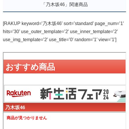
「乃木坂46」関連商品
[RAKUP keyword=’乃木坂46′ sort=’standard’ page_num=’1′
hits=’30’ use_outer_template=’2′ use_inner_template=’2′
use_img_template=’2′ use_title=’0′ random=’1′ view=’1′]