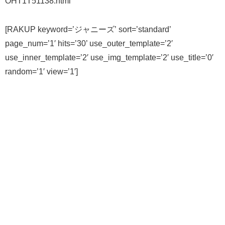
OHT1T51138.html
[RAKUP keyword=’ジャニーズ’ sort=’standard’
page_num=’1′ hits=’30’ use_outer_template=’2′
use_inner_template=’2′ use_img_template=’2′ use_title=’0′
random=’1′ view=’1′]