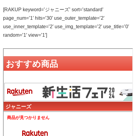
[RAKUP keyword=’ジャニーズ’ sort=’standard’
page_num=’1′ hits=’30’ use_outer_template=’2′
use_inner_template=’2′ use_img_template=’2′ use_title=’0′
random=’1′ view=’1′]