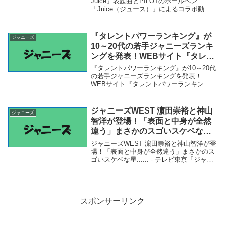
RECORDS ONLINE – TOWER
Juice』表題曲とPILOTのボールペン
「Juice（ジュース）」によるコラボ動画
RECORDS ONLINE
公開 - TOWER RECORDS ONLINE -
TOWER RECORDS ONLINE「ジャニー
ズ...
『タレントパワーランキング』が
ジャニーズ
10～20代の若手ジャニーズランキ
ングを発表！WEBサイト『タレン
トパワーランキング』ランキング
『タレントパワーランキング』が10～20代
企画第127弾！！：時事ドットコ
の若手ジャニーズランキングを発表！
WEBサイト『タレントパワーランキン
ム – 時事通信ニュース
グ』ランキング企画第127弾！！：時事ド
ットコム - 時事通信ニュース「ジャニー
ズ」関連商品『タレントパワーランキン
ジャニーズWEST 濵田崇裕と神山
ジャニーズ
グ』が10～...
智洋が登場！「表面と中身が全然
違う」まさかのスゴいスケベな
星…… – テレビ東京
ジャニーズWEST 濵田崇裕と神山智洋が登
場！「表面と中身が全然違う」まさかのス
ゴいスケベな星...... - テレビ東京「ジャニ
ーズ」関連商品ジャニーズWEST 濵田崇裕
と神山智洋が登場！「表面と中身が全然違
う」まさかのスゴいスケベな星....
スポンサーリンク