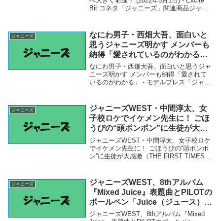
へ大きく前進？ (2022年5月1日) - Excite
Bit コネタ「ジャニーズ」関連商品ジャニ
ーズ、音楽レーベル分散で世界進出へ大き
く前進？ (2022年5月1日) - Excite Bit コ
ネ...
なにわ男子・西畑大吾、面白いと
ジャニーズ
思うジャニーズ明かす メンバーも
納得「愛されているのがわかる」
– モデルプレス
なにわ男子・西畑大吾、面白いと思うジャ
ニーズ明かす メンバーも納得「愛されて
いるのがわかる」 - モデルプレス「ジャニ
ーズ」関連商品なにわ男子・西畑大吾、面
白いと思うジャニーズ明かす メンバーも
納得「愛されているのがわかる」 - モデル
ジャニーズWEST・中間淳太、女
ジャニーズ
プレ...
子校ロケでイケメン先生に！ ごほ
うびの“頭ポンポン”に生徒が大感
激（THE FIRST TIMES） –
ジャニーズWEST・中間淳太、女子校ロケ
Yahoo!ニュース – Yahoo!ニュー
でイケメン先生に！ ごほうびの“頭ポンポ
ン”に生徒が大感激（THE FIRST TIMES）
ス
- Yahoo!ニュース - Yahoo!ニュース「ジャ
ニーズ」関連商品ジャニーズWEST・中間
淳太、女子...
ジャニーズWEST、8thアルバム
ジャニーズ
『Mixed Juice』表題曲とPILOTの
ボールペン「Juice（ジュース）」
によるコラボ動画公開 – TOWER
ジャニーズWEST、8thアルバム『Mixed