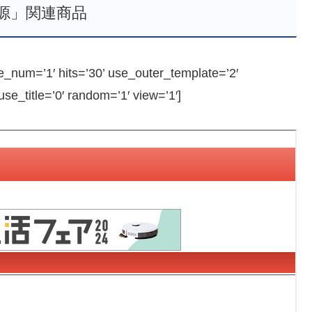
源」関連商品
num=’1′ hits=’30’ use_outer_template=’2′
e_title=’0′ random=’1′ view=’1′]