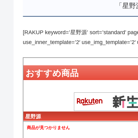
「星野
[RAKUP keyword=’星野源’ sort=’standard’ page_
use_inner_template=’2′ use_img_template=’2′ us