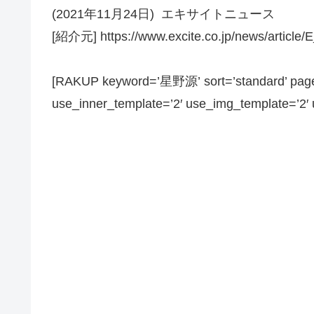
(2021年11月24日) エキサイトニュース
[紹介元] https://www.excite.co.jp/news/article/
[RAKUP keyword=’星野源’ sort=’standard’ page_
use_inner_template=’2′ use_img_template=’2′ us