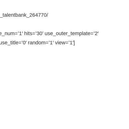
E_talentbank_264770/
num=’1′ hits=’30’ use_outer_template=’2′
e_title=’0′ random=’1′ view=’1′]