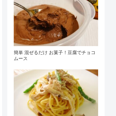
簡単 混ぜるだけ お菓子！豆腐でチョコ
ムース