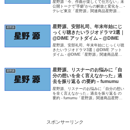
星野源「今、作曲が楽しくて仕方ない」未
公開トークで”手癖”からの解放と変化を... -
テレビ東京「星野源」関連商品星野源
「今、作曲が楽しくて仕方ない」未公開ト
ークで”手癖”からの解放と変化を... - テレ
ビ東京 星野源「今、作曲が楽しく...
星野源、安部礼司、年末年始にじ
星野源
っくり聴きたいラジオドラマ3選｜
@DIME アットダイム – @DIME
星野源、安部礼司、年末年始にじっくり聴
きたいラジオドラマ3選｜@DIME アット
ダイム - @DIME「星野源」関連商品星野
源、安部礼司、年末年始にじっくり聴きた
いラジオドラマ3選｜@DIME アットダイ
ム - @DIME 星野源、安部礼司...
星野源、リスナーのお悩みに「自
星野源
分の想いを全く言えなかった」過
去を振り返る の要約 – fumumu
星野源、リスナーのお悩みに「自分の想い
を全く言えなかった」過去を振り返る の
要約 - fumumu「星野源」関連商品星野
源、リスナーのお悩みに「自分の想いを全
く言えなかった」過去を振り返る の要約 -
fumumu 星野源、リスナーのお悩み...
スポンサーリンク