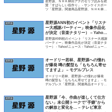
星野源、ＮＨＫ林田アナのセリフ読みを絶
賛「すばらしい役作り」 - サンケイスポー
ツ「星野源」関連商品星野源、ＮＨＫ林田
アナのセリフ読みを絶賛「すばらしい役作
り」 - サンケイスポーツ 星野源、ＮＨＫ林
田アナのセリフ読みを絶賛「すばらしい役
星野源ANN初のイベント「リスナ
星野源
作...
ー大感謝パーティー」映像作品化
が決定（音楽ナタリー） – Yahoo!
ニュース – Yahoo!ニュース
星野源ANN初のイベント「リスナー大感謝
パーティー」映像作品化が決定（音楽ナタ
リー） - Yahoo!ニュース - Yahoo!ニュース
「星野源」関連商品星野源ANN初のイベン
ト「リスナー大感謝パーティー」映像作品
化が決定（音楽ナタリー） ...
オードリー若林、星野源への憧れ
星野源
が爆発 噂の髪型も「もちろん寄せ
てますよ」 – モデルプレス
オードリー若林、星野源への憧れが爆発
噂の髪型も「もちろん寄せてますよ」 - モ
デルプレス「星野源」関連商品オードリー
若林、星野源への憧れが爆発 噂の髪型も
「もちろん寄せてますよ」 - モデルプレス
オードリー若林、星野源への憧れが爆発
星野源「今、作曲が楽しくて仕方
星野源
噂...
ない」未公開トークで”手癖”から
の解放と変化を… – テレビ東京