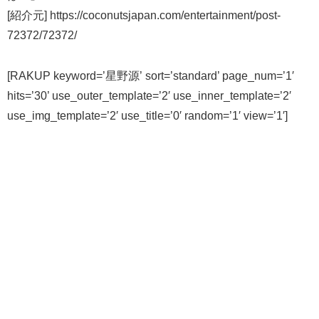
[紹介元] https://coconutsjapan.com/entertainment/post-
72372/72372/
[RAKUP keyword=’星野源’ sort=’standard’ page_num=’1′
hits=’30’ use_outer_template=’2′ use_inner_template=’2′
use_img_template=’2′ use_title=’0′ random=’1′ view=’1′]