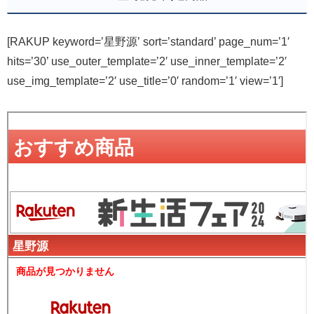
[RAKUP keyword=’星野源’ sort=’standard’ page_num=’1′
hits=’30’ use_outer_template=’2′ use_inner_template=’2′
use_img_template=’2′ use_title=’0′ random=’1′ view=’1′]