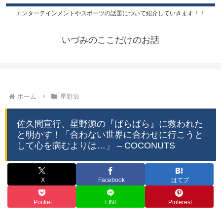
エンターテインメントやスポーツの話題について紹介していきます！！
いづみのここだけのお話
ホーム
星野源
佐久間宣行、星野源の『ばらばら』に救われた
と明かす！「合わない世界に合わせに行こうと
して心を病むよりは…」 – COCONUTS
X
Facebook
はてブ
Pocket
LINE
Pinterest