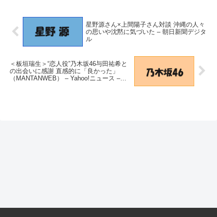
星野源さん×上間陽子さん対談 沖縄の人々
の思いや沈黙に気づいた – 朝日新聞デジタ
ル
＜板垣瑞生＞“恋人役”乃木坂46与田祐希と
の出会いに感謝 直感的に「良かった」
（MANTANWEB） – Yahoo!ニュース –
Yahoo!ニュース