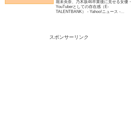
ュース – Yahoo!ニュース
堀未央奈、乃木坂46卒業後に見せる女優・
YouTuberとしての存在感（E-
TALENTBANK） - Yahoo!ニュース -
Yahoo!ニュース「乃木坂46」関連商品堀未
央奈、乃木坂46卒業後に見せる女優・
YouTuberとしての存在...
スポンサーリンク