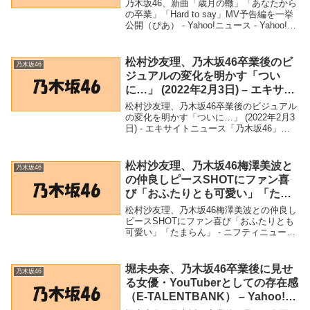
乃木坂46、新曲「歳月の轍」「あなたから
ス
の卒業」「Hard to say」MV予告編を一挙
公開（ぴあ） - Yahoo!ニュース - Yahoo!ニ
ュース「乃木坂46」関連商品乃木坂46、新
曲「歳月の轍」「あなたからの卒業」
「Hard to...
松村沙友理、乃木坂46卒業後のビ
乃木坂46
ジュアルの変化を明かす「つい
に…」 (2022年2月3日) – エキサイ
トニュース
松村沙友理、乃木坂46卒業後のビジュアル
の変化を明かす「ついに…」 (2022年2月3
日) - エキサイトニュース「乃木坂46」関
連商品松村沙友理、乃木坂46卒業後のビジ
ュアルの変化を明かす「ついに…」 (2022
年2月3日) - エキサイ...
松村沙友理、乃木坂46梅澤美波と
乃木坂46
の仲良しピースSHOTにファン喜
び「おふたりとも可愛い」「たま
らん」 – ニフティニュース
松村沙友理、乃木坂46梅澤美波との仲良し
ピースSHOTにファン喜び「おふたりとも
可愛い」「たまらん」 - ニフティニュース
「乃木坂46」関連商品松村沙友理、乃木坂
46梅澤美波との仲良しピースSHOTにファ
ン喜び「おふたりとも可愛い」「たまら...
堀未央奈、乃木坂46卒業後に見せ
乃木坂46
る女優・YouTuberとしての存在感
（E-TALENTBANK） – Yahoo!ニ