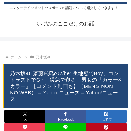
エンターテインメントやスポーツの話題について紹介していきます！！
いづみのここだけのお話
ホーム
乃木坂46
乃木坂46 齋藤飛鳥の2/her 生地感でBoy、コン
トラストでGirl。緩急で創る、男女の「カラー×
カラー」【コメント動画も】（MEN'S NON-
NO WEB） – Yahoo!ニュース – Yahoo!ニュー
ス
X
Facebook
はてブ