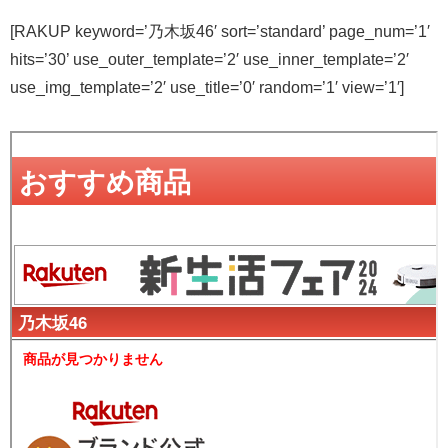
[RAKUP keyword=’乃木坂46′ sort=’standard’ page_num=’1′
hits=’30’ use_outer_template=’2′ use_inner_template=’2′
use_img_template=’2′ use_title=’0′ random=’1′ view=’1′]