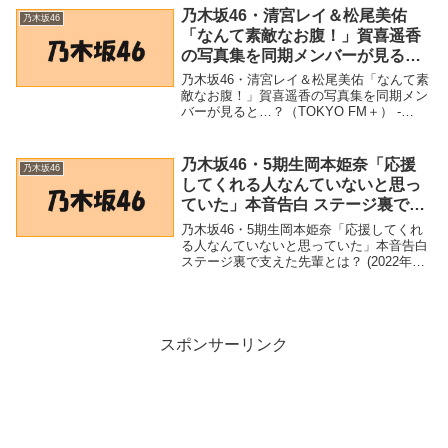
坂46での経験が活かせた」 ...
乃木坂46・清宮レイ＆松尾美佑
乃木坂46
「なんて素敵なお腹！」賀喜遥香
の写真集を同期メンバーが見る
と…？（TOKYO FM＋） –
乃木坂46・清宮レイ＆松尾美佑「なんて素
Yahoo!ニュース – Yahoo!ニュー
敵なお腹！」賀喜遥香の写真集を同期メン
バーが見ると…？（TOKYO FM＋） -
ス
Yahoo!ニュース - Yahoo!ニュース「乃木坂
46」関連商品乃木坂46・清宮レイ＆松尾美
佑「なんて素敵なお腹！...
乃木坂46・5期生岡本姫奈「応援
乃木坂46
してくれる人なんていないと思っ
ていた」本音告白 ステージ裏で支
えた先輩とは？ (2022年5月24日) –
乃木坂46・5期生岡本姫奈「応援してくれ
Excite Bit コネタ
る人なんていないと思っていた」本音告白
ステージ裏で支えた先輩とは？ (2022年5
月24日) - Excite Bit コネタ「乃木坂46」関
連商品乃木坂46・5期生岡本姫奈「応援し
てくれる人なんて...
スポンサーリンク