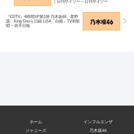
｜日刊サイゾー – 日刊サイゾー
『CDTV』4時間SP第1弾 乃木坂46、星野
源、King Gnuら11組 LiSA「白銀」TV初歌
唱 – 岩手日報
ホーム
インフルエンザ
ジャニーズ
乃木坂46