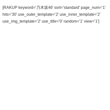
[RAKUP keyword=’乃木坂46′ sort=’standard’ page_num=’1′
hits=’30’ use_outer_template=’2′ use_inner_template=’2′
use_img_template=’2′ use_title=’0′ random=’1′ view=’1′]