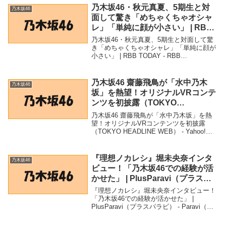
乃木坂46・秋元真夏、5期生と対
乃木坂46
面して驚き「めちゃくちゃオシャ
レ」「単純に顔が小さい」 | RBB
TODAY – RBB TODAY
乃木坂46・秋元真夏、5期生と対面して驚
き「めちゃくちゃオシャレ」「単純に顔が
小さい」 | RBB TODAY - RBB
TODAY「乃木坂46」関連商品乃木坂46・
秋元真夏、5期生と対面して驚き「めちゃ
くちゃオシャレ」「単純に顔が小さい...
乃木坂46 齋藤飛鳥が「水中乃木
乃木坂46
坂」を熱望！オリジナルVRコンテ
ンツを初披露（TOKYO
HEADLINE WEB） – Yahoo!ニュ
乃木坂46 齋藤飛鳥が「水中乃木坂」を熱
ース – Yahoo!ニュース
望！オリジナルVRコンテンツを初披露
（TOKYO HEADLINE WEB） - Yahoo!ニ
ュース - Yahoo!ニュース「乃木坂46」関連
商品乃木坂46 齋藤飛鳥が「水中乃木坂」
を熱望！オリジ...
『理想ノカレシ』堀未央奈インタ
乃木坂46
ビュー！「乃木坂46での経験が活
かせた」 | PlusParavi（プラスパ
ラビ） – Paravi（プラスパラビ）
『理想ノカレシ』堀未央奈インタビュー！
「乃木坂46での経験が活かせた」 |
PlusParavi（プラスパラビ） - Paravi（プ
ラスパラビ）「乃木坂46」関連商品『理想
ノカレシ』堀未央奈インタビュー！「乃木