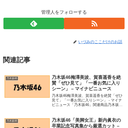
管理人をフォローする
いづみのここだけのお話
関連記事
乃木坂46梅澤美波、賀喜遥香を絶
乃木坂46
賛「ぜひ見て」「一番お気に入り
シーン」 – マイナビニュース
乃木坂46梅澤美波、賀喜遥香を絶賛「ぜひ
見て」「一番お気に入りシーン」 - マイナ
ビニュース「乃木坂46」関連商品乃木坂46
梅澤美波、賀喜遥香を絶賛「ぜひ見て」
「一番お気に入りシーン」 - マイナビニュ
ース 乃木坂46梅澤美波、賀喜遥香を絶...
乃木坂46「美脚女王」新内眞衣の
乃木坂46
卒業記念写真集から厳選カット –