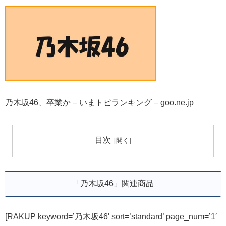
乃木坂46、卒業か – いまトピランキング – goo.ne.jp
目次
「乃木坂46」関連商品
[RAKUP keyword=’乃木坂46′ sort=’standard’ page_num=’1′