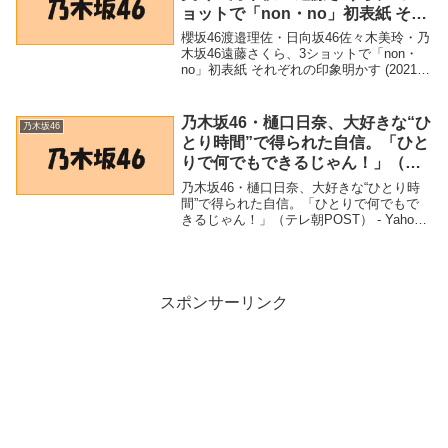
ョットで「non・no」初表紙 それ
ぞれの印象明かす (2021年12月13
櫻坂46渡邉理佐・日向坂46佐々木美玲・乃
日) – エキサイトニュース
木坂46遠藤さくら、3ショットで「non・
no」初表紙 それぞれの印象明かす (2021年
12月13日) - エキサイトニュース「乃木坂
46」関連商品櫻坂46渡邉理佐・日向坂46
佐々木美玲・乃木坂4...
乃木坂46・樋口日奈、大好きな“ひ
乃木坂46
とり時間”で得られた自信。「ひと
りで何でもできるじゃん！」（テ
レ朝POST） – Yahoo!ニュース –
乃木坂46・樋口日奈、大好きな“ひとり時
Yahoo!ニュース
間”で得られた自信。「ひとりで何でもで
きるじゃん！」（テレ朝POST） - Yahoo!
ニュース - Yahoo!ニュース「乃木坂46」関
連商品乃木坂46・樋口日奈、大好きな“ひ
とり時間”で得られた自...
スポンサーリンク