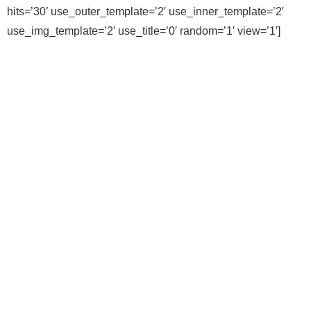
hits=’30’ use_outer_template=’2′ use_inner_template=’2′
use_img_template=’2′ use_title=’0′ random=’1′ view=’1′]