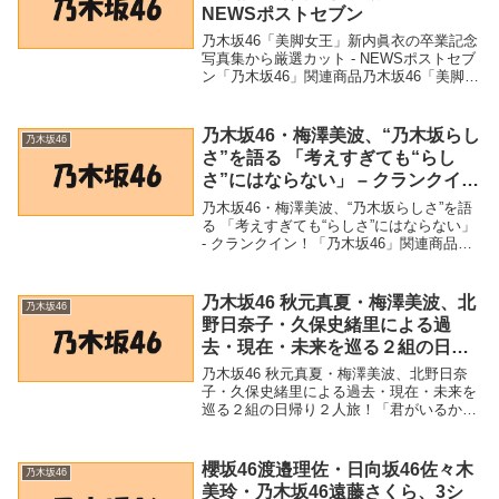
NEWSポストセブン
乃木坂46「美脚女王」新内眞衣の卒業記念
写真集から厳選カット - NEWSポストセブ
ン「乃木坂46」関連商品乃木坂46「美脚女
王」新内眞衣の卒業記念写真集から厳選カ
ット - NEWSポストセブン 乃木坂46「美
脚女王」新内眞衣の卒業記念写真...
乃木坂46・梅澤美波、“乃木坂らし
乃木坂46
さ”を語る 「考えすぎても“らし
さ”にはならない」 – クランクイ
ン！
乃木坂46・梅澤美波、“乃木坂らしさ”を語
る 「考えすぎても“らしさ”にはならない」
- クランクイン！「乃木坂46」関連商品乃
木坂46・梅澤美波、“乃木坂らしさ”を語る
「考えすぎても“らしさ”にはならない」 -
クランクイン！ 乃木坂4...
乃木坂46 秋元真夏・梅澤美波、北
乃木坂46
野日奈子・久保史緒里による過
去・現在・未来を巡る２組の日帰
り２人旅！「君がいるから僕はこ
乃木坂46 秋元真夏・梅澤美波、北野日奈
こを好きになる」3/16夜9時〜無料
子・久保史緒里による過去・現在・未来を
巡る２組の日帰り２人旅！「君がいるから
配信決… – PR TIMES
僕はここを好きになる」3/16夜9時〜無料
配信決... - PR TIMES「乃木坂46」関連商
品乃木坂46 秋元真夏・梅澤...
櫻坂46渡邉理佐・日向坂46佐々木
乃木坂46
美玲・乃木坂46遠藤さくら、3シ