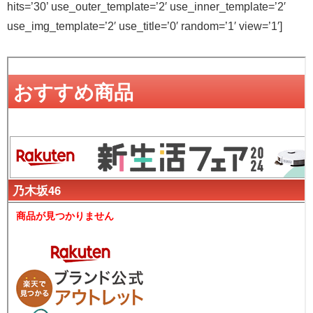
hits=’30’ use_outer_template=’2′ use_inner_template=’2′
use_img_template=’2′ use_title=’0′ random=’1′ view=’1′]