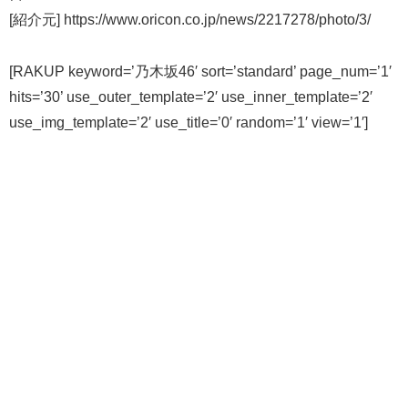
[紹介元] https://www.oricon.co.jp/news/2217278/photo/3/
[RAKUP keyword=’乃木坂46′ sort=’standard’ page_num=’1′
hits=’30’ use_outer_template=’2′ use_inner_template=’2′
use_img_template=’2′ use_title=’0′ random=’1′ view=’1′]