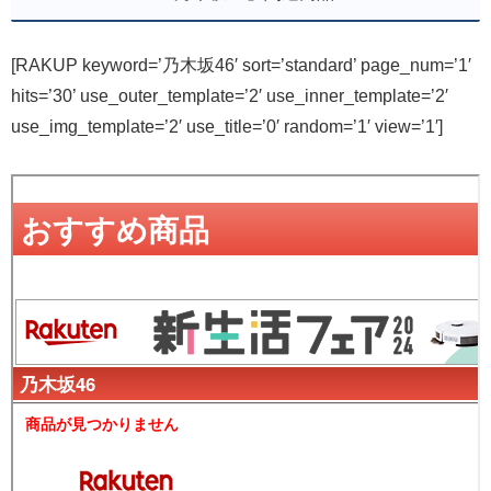
[RAKUP keyword=’乃木坂46′ sort=’standard’ page_num=’1′
hits=’30’ use_outer_template=’2′ use_inner_template=’2′
use_img_template=’2′ use_title=’0′ random=’1′ view=’1′]