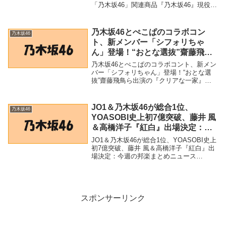
「乃木坂46」関連商品『乃木坂46』現役メ
ンバーの過激演技にファン絶叫！「ガチ凹
みしてる」 - まいじつ 『乃木坂46』現役
メンバーの過激演技にファン絶叫！「...
乃木坂46とぺこぱのコラボコン
乃木坂46
ト、新メンバー「シフォリちゃ
ん」登場！“おとな選抜”齋藤飛鳥
ら出演の『クリアな一家』第2弾
乃木坂46とぺこぱのコラボコント、新メン
(2022年5月2日) – Excite Bit コネ
バー「シフォリちゃん」登場！“おとな選
抜”齋藤飛鳥ら出演の『クリアな一家』第2
タ
弾 (2022年5月2日) - Excite Bit コネタ「乃
木坂46」関連商品乃木坂46とぺこぱのコラ
ボコント、新メン...
JO1＆乃木坂46が総合1位、
乃木坂46
YOASOBI史上初7億突破、藤井 風
＆高橋洋子『紅白』出場決定：今
週の邦楽まとめニュース
JO1＆乃木坂46が総合1位、YOASOBI史上
（Billboard JAPAN） – Yahoo!ニ
初7億突破、藤井 風＆高橋洋子『紅白』出
場決定：今週の邦楽まとめニュース
ュース – Yahoo!ニュース
（Billboard JAPAN） - Yahoo!ニュース -
Yahoo!ニュース「乃木坂46」関連商品JO1
＆乃木...
スポンサーリンク