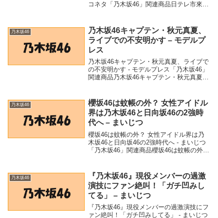
コネタ「乃木坂46」関連商品日テレ市來玲
奈アナ、乃木坂46時代の“推しメン”告白
(2022年5月20日) - Excite Bit ...
乃木坂46キャプテン・秋元真夏、
乃木坂46
ライブでの不安明かす – モデルプ
レス
乃木坂46キャプテン・秋元真夏、ライブで
の不安明かす - モデルプレス「乃木坂46」
関連商品乃木坂46キャプテン・秋元真夏、
ライブでの不安明かす - モデルプレス 乃木
坂46キャプテン・秋元真夏、ライブでの不
安明かすモデルプレス
櫻坂46は蚊帳の外？ 女性アイドル
乃木坂46
界は乃木坂46と日向坂46の2強時
代へ – まいじつ
櫻坂46は蚊帳の外？ 女性アイドル界は乃
木坂46と日向坂46の2強時代へ - まいじつ
「乃木坂46」関連商品櫻坂46は蚊帳の外？
女性アイドル界は乃木坂46と日向坂46の2
強時代へ - まいじつ 櫻坂46は蚊帳の外？
女性アイドル界は乃木坂...
『乃木坂46』現役メンバーの過激
乃木坂46
演技にファン絶叫！「ガチ凹みし
てる」 – まいじつ
『乃木坂46』現役メンバーの過激演技にフ
ァン絶叫！「ガチ凹みしてる」 - まいじつ