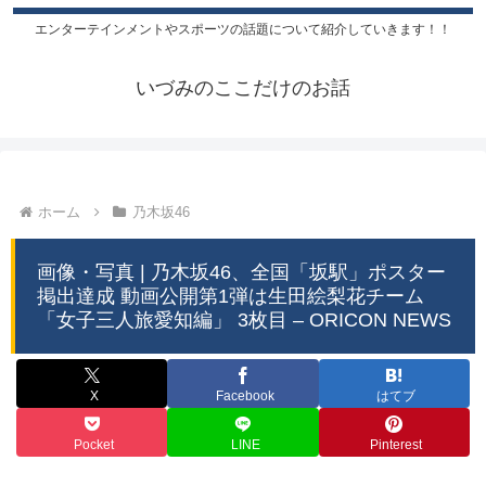
エンターテインメントやスポーツの話題について紹介していきます！！
いづみのここだけのお話
ホーム
乃木坂46
画像・写真 | 乃木坂46、全国「坂駅」ポスター
掲出達成 動画公開第1弾は生田絵梨花チーム
「女子三人旅愛知編」 3枚目 – ORICON NEWS
X
Facebook
はてブ
Pocket
LINE
Pinterest