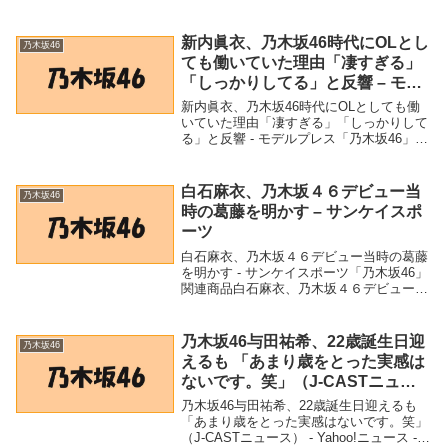
ーム情報ならファミ通App - ファミ通
App「乃木坂46」関連商品『ヘブンバーン
ズレッド』2月10日正式リリー...
新内眞衣、乃木坂46時代にOLとし
乃木坂46
ても働いていた理由「凄すぎる」
「しっかりしてる」と反響 – モデ
ルプレス
新内眞衣、乃木坂46時代にOLとしても働
いていた理由「凄すぎる」「しっかりして
る」と反響 - モデルプレス「乃木坂46」関
連商品新内眞衣、乃木坂46時代にOLとし
ても働いていた理由「凄すぎる」「しっか
りしてる」と反響 - モデルプレス 新内...
白石麻衣、乃木坂４６デビュー当
乃木坂46
時の葛藤を明かす – サンケイスポ
ーツ
白石麻衣、乃木坂４６デビュー当時の葛藤
を明かす - サンケイスポーツ「乃木坂46」
関連商品白石麻衣、乃木坂４６デビュー当
時の葛藤を明かす - サンケイスポーツ 白石
麻衣、乃木坂４６デビュー当時の葛藤を明
かすサンケイスポーツ
乃木坂46与田祐希、22歳誕生日迎
乃木坂46
えるも 「あまり歳をとった実感は
ないです。笑」（J-CASTニュー
ス） – Yahoo!ニュース – Yahoo!
乃木坂46与田祐希、22歳誕生日迎えるも
ニュース
「あまり歳をとった実感はないです。笑」
（J-CASTニュース） - Yahoo!ニュース -