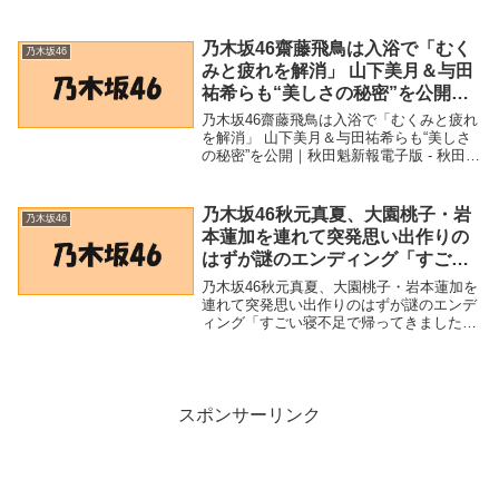
Yahoo!ニュース「乃木坂46」関連商品乃木
坂46与田祐希、22歳誕生日迎えるも 「あ
まり歳をとった実...
乃木坂46齋藤飛鳥は入浴で「むく
乃木坂46
みと疲れを解消」 山下美月＆与田
祐希らも“美しさの秘密”を公開｜
秋田魁新報電子版 – 秋田魁新報電
乃木坂46齋藤飛鳥は入浴で「むくみと疲れ
子版
を解消」 山下美月＆与田祐希らも“美しさ
の秘密”を公開｜秋田魁新報電子版 - 秋田魁
新報電子版「乃木坂46」関連商品乃木坂46
齋藤飛鳥は入浴で「むくみと疲れを解消」
山下美月＆与田祐希らも“美しさの秘...
乃木坂46秋元真夏、大園桃子・岩
乃木坂46
本蓮加を連れて突発思い出作りの
はずが謎のエンディング「すごい
寝不足で帰ってきました」 – モデ
乃木坂46秋元真夏、大園桃子・岩本蓮加を
ルプレス
連れて突発思い出作りのはずが謎のエンデ
ィング「すごい寝不足で帰ってきました」
- モデルプレス「乃木坂46」関連商品乃木
坂46秋元真夏、大園桃子・岩本蓮加を連れ
て突発思い出作りのはずが謎のエンディン
グ...
スポンサーリンク