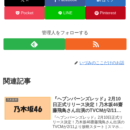
Pocket
LINE
Pinterest
管理人をフォローする
いづみのここだけのお話
関連記事
『ヘブンバーンズレッド』2月10
乃木坂46
日正式リリース決定！乃木坂46齋
藤飛鳥さん出演のTVCMが2/11よ
り放映スタート | スマホゲーム情
『ヘブンバーンズレッド』2月10日正式リ
報ならファミ通App – ファミ通
リース決定！乃木坂46齋藤飛鳥さん出演の
TVCMが2/11より放映スタート | スマホゲ
App