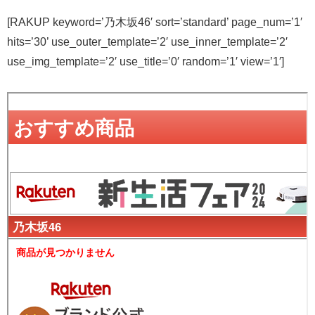
[RAKUP keyword=’乃木坂46′ sort=’standard’ page_num=’1′
hits=’30’ use_outer_template=’2′ use_inner_template=’2′
use_img_template=’2′ use_title=’0′ random=’1′ view=’1′]