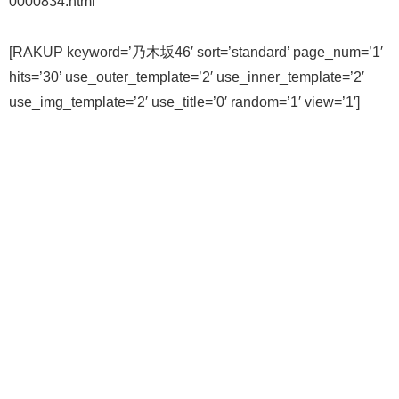
0000834.html
[RAKUP keyword=’乃木坂46′ sort=’standard’ page_num=’1′
hits=’30’ use_outer_template=’2′ use_inner_template=’2′
use_img_template=’2′ use_title=’0′ random=’1′ view=’1′]