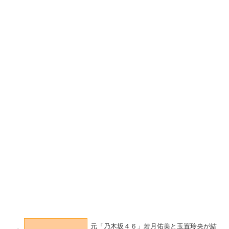
元「乃木坂４６」若月佑美と玉置玲央が結