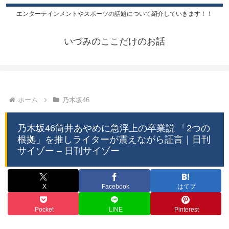
エンターテインメントやスポーツの話題について紹介していきます！！
いづみのここだけのお話
ホーム
乃木坂46
乃木坂46筒井あやめに急浮上の卒業説 「2つの
根拠」を推しライターが震えながら証言｜日刊
サイゾー – 日刊サイゾー
X
Facebook
はてブ
Pocket
LINE
Pinterest