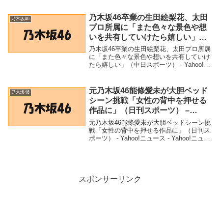
「好きなグループに私がいるのはなんか違
う」“好き”を仕事にすることの大変さに...
乃木坂46卒業の生田絵梨花、太田
乃木坂46
プロ所属に「また色々な景色や想
いを共有していけたら嬉しい」
（中日スポーツ） – Yahoo!ニュー
乃木坂46卒業の生田絵梨花、太田プロ所属
ス – Yahoo!ニュース
に「また色々な景色や想いを共有していけ
たら嬉しい」（中日スポーツ） - Yahoo!ニ
ュース - Yahoo!ニュース「乃木坂46」関連
商品乃木坂46卒業の生田絵梨花、太田プロ
所属に「また色々な景色や...
元乃木坂46能條愛未が大胆ベッド
乃木坂46
シーン挑戦「女性の背中を押せる
作品に」（日刊スポーツ） –
Yahoo!ニュース – Yahoo!ニュー
元乃木坂46能條愛未が大胆ベッドシーン挑
ス
戦「女性の背中を押せる作品に」（日刊ス
ポーツ） - Yahoo!ニュース - Yahoo!ニュー
ス「乃木坂46」関連商品元乃木坂46能條愛
未が大胆ベッドシーン挑戦「女性の背中を
押せる作品に」（日刊スポ...
スポンサーリンク