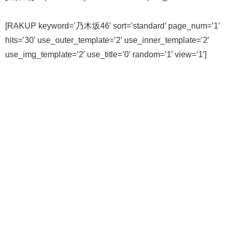
[RAKUP keyword=’乃木坂46′ sort=’standard’ page_num=’1′
hits=’30’ use_outer_template=’2′ use_inner_template=’2′
use_img_template=’2′ use_title=’0′ random=’1′ view=’1′]