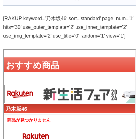
[RAKUP keyword=’乃木坂46′ sort=’standard’ page_num=’1′
hits=’30’ use_outer_template=’2′ use_inner_template=’2′
use_img_template=’2′ use_title=’0′ random=’1′ view=’1′]