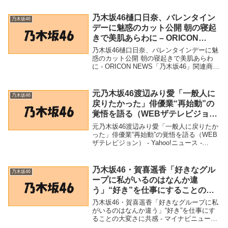
バー卒業も 秋元真夏「後輩が頼もしく育
ってくれた」 - 47NEWS 【紅...
乃木坂46樋口日奈、バレンタイン
乃木坂46
デーに魅惑のカット公開 朝の寝起
きで美肌あらわに – ORICON
NEWS
乃木坂46樋口日奈、バレンタインデーに魅
惑のカット公開 朝の寝起きで美肌あらわ
に - ORICON NEWS「乃木坂46」関連商品
乃木坂46樋口日奈、バレンタインデーに魅
惑のカット公開 朝の寝起きで美肌あらわ
に - ORICON NEWS ...
元乃木坂46渡辺みり愛「一般人に
乃木坂46
戻りたかった」俳優業“再始動”の
覚悟を語る（WEBザテレビジョ
ン） – Yahoo!ニュース – Yahoo!
元乃木坂46渡辺みり愛「一般人に戻りたか
ニュース
った」俳優業“再始動”の覚悟を語る（WEB
ザテレビジョン） - Yahoo!ニュース -
Yahoo!ニュース「乃木坂46」関連商品元乃
木坂46渡辺みり愛「一般人に戻りたかっ
た」俳優業“再始動”の覚悟...
乃木坂46・賀喜遥香「好きなグル
乃木坂46
ープに私がいるのはなんか違
う」“好き”を仕事にすることの大
変さに共感 – マイナビニュース
乃木坂46・賀喜遥香「好きなグループに私
がいるのはなんか違う」“好き”を仕事にす
ることの大変さに共感 - マイナビニュース
「乃木坂46」関連商品乃木坂46・賀喜遥香