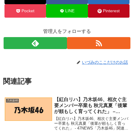
Pocket
LINE
Pinterest
管理人をフォローする
いづみのここだけのお話
関連記事
【紅白リハ】乃木坂46、相次ぐ主
乃木坂46
要メンバー卒業も 秋元真夏「後輩
が頼もしく育ってくれた」 –
47NEWS
【紅白リハ】乃木坂46、相次ぐ主要メンバ
ー卒業も 秋元真夏「後輩が頼もしく育っ
てくれた」 - 47NEWS「乃木坂46」関連商
品【紅白リハ】乃木坂46、相次ぐ主要メン