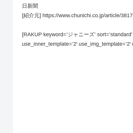
日新聞
[紹介元] https://www.chunichi.co.jp/article/381
[RAKUP keyword=’ジャニーズ’ sort=’standard’ pa
use_inner_template=’2′ use_img_template=’2′ us