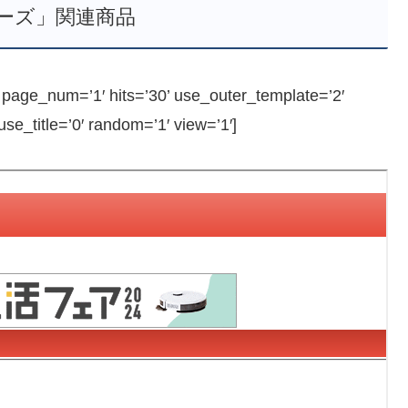
ーズ」関連商品
ge_num=’1′ hits=’30’ use_outer_template=’2′
e_title=’0′ random=’1′ view=’1′]