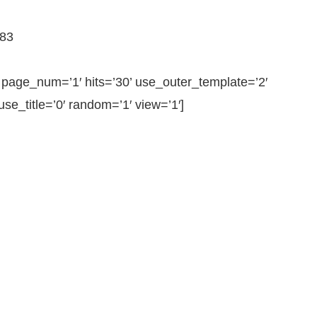
783
ge_num=’1′ hits=’30’ use_outer_template=’2′
e_title=’0′ random=’1′ view=’1′]