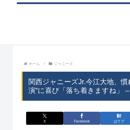
ホーム
ジャニーズ
関西ジャニーズJr.今江大地、
演”に喜び「落ち着きますね」 –
X
Facebook
はてブ