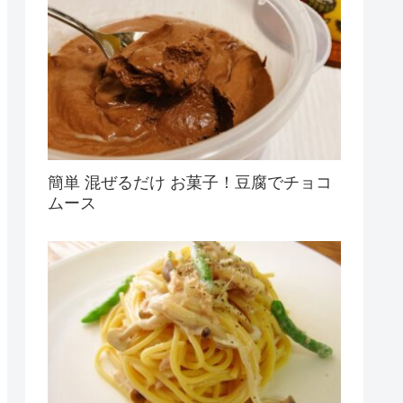
簡単 混ぜるだけ お菓子！豆腐でチョコ
ムース