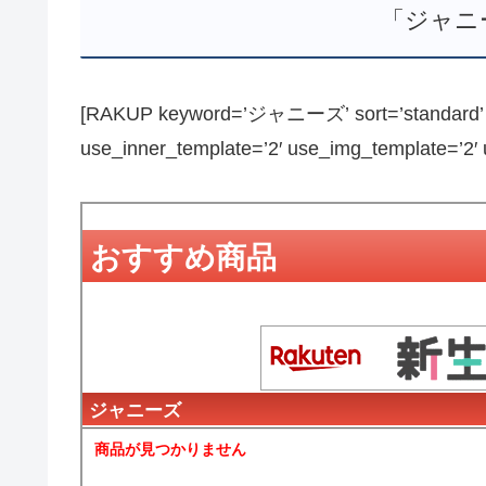
「ジャニ
[RAKUP keyword=’ジャニーズ’ sort=’standard’ pa
use_inner_template=’2′ use_img_template=’2′ us