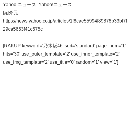
Yahoo!ニュース Yahoo!ニュース
[紹介元]
https://news.yahoo.co.jp/articles/1f8cae55994f89878b33bf7f
29ca5663f41c675c
[RAKUP keyword=’乃木坂46′ sort=’standard’ page_num=’1′
hits=’30’ use_outer_template=’2′ use_inner_template=’2′
use_img_template=’2′ use_title=’0′ random=’1′ view=’1′]