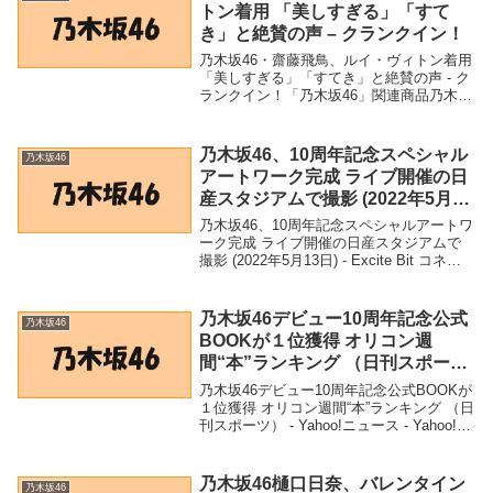
トン着用 「美しすぎる」「すて
き」と絶賛の声 – クランクイン！
乃木坂46・齋藤飛鳥、ルイ・ヴィトン着用
「美しすぎる」「すてき」と絶賛の声 - ク
ランクイン！「乃木坂46」関連商品乃木坂
46・齋藤飛鳥、ルイ・ヴィトン着用 「美
しすぎる」「すてき」と絶賛の声 - クラン
クイン！ 乃木坂46・齋藤飛鳥、ル...
乃木坂46、10周年記念スペシャル
乃木坂46
アートワーク完成 ライブ開催の日
産スタジアムで撮影 (2022年5月13
日) – Excite Bit コネタ
乃木坂46、10周年記念スペシャルアートワ
ーク完成 ライブ開催の日産スタジアムで
撮影 (2022年5月13日) - Excite Bit コネタ
「乃木坂46」関連商品乃木坂46、10周年記
念スペシャルアートワーク完成 ライブ開
催の日産スタジ...
乃木坂46デビュー10周年記念公式
乃木坂46
BOOKが１位獲得 オリコン週
間“本”ランキング （日刊スポー
ツ） – Yahoo!ニュース – Yahoo!
乃木坂46デビュー10周年記念公式BOOKが
ニュース
１位獲得 オリコン週間“本”ランキング （日
刊スポーツ） - Yahoo!ニュース - Yahoo!ニ
ュース「乃木坂46」関連商品乃木坂46デビ
ュー10周年記念公式BOOKが１位獲得 オ
リコン週間...
乃木坂46樋口日奈、バレンタイン
乃木坂46