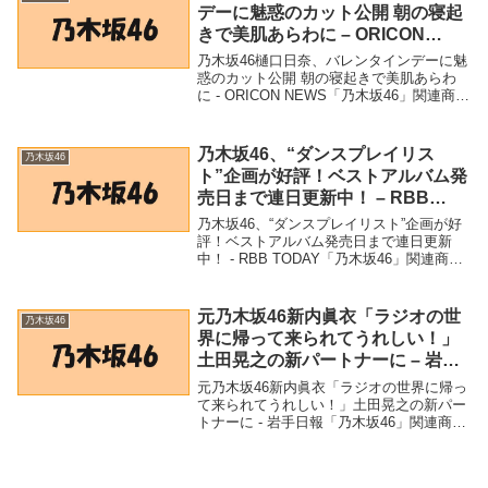
デーに魅惑のカット公開 朝の寝起
きで美肌あらわに – ORICON
NEWS
乃木坂46樋口日奈、バレンタインデーに魅
惑のカット公開 朝の寝起きで美肌あらわ
に - ORICON NEWS「乃木坂46」関連商品
乃木坂46樋口日奈、バレンタインデーに魅
惑のカット公開 朝の寝起きで美肌あらわ
に - ORICON NEWS ...
乃木坂46、“ダンスプレイリス
乃木坂46
ト”企画が好評！ベストアルバム発
売日まで連日更新中！ – RBB
TODAY
乃木坂46、“ダンスプレイリスト”企画が好
評！ベストアルバム発売日まで連日更新
中！ - RBB TODAY「乃木坂46」関連商品
乃木坂46、“ダンスプレイリスト”企画が好
評！ベストアルバム発売日まで連日更新
中！ - RBB TODAY 乃木...
元乃木坂46新内眞衣「ラジオの世
乃木坂46
界に帰って来られてうれしい！」
土田晃之の新パートナーに – 岩手
日報
元乃木坂46新内眞衣「ラジオの世界に帰っ
て来られてうれしい！」土田晃之の新パー
トナーに - 岩手日報「乃木坂46」関連商品
元乃木坂46新内眞衣「ラジオの世界に帰っ
て来られてうれしい！」土田晃之の新パー
トナーに - 岩手日報 元乃木坂46新内...