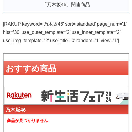
「乃木坂46」関連商品
[RAKUP keyword=’乃木坂46′ sort=’standard’ page_num=’1′
hits=’30’ use_outer_template=’2′ use_inner_template=’2′
use_img_template=’2′ use_title=’0′ random=’1′ view=’1′]