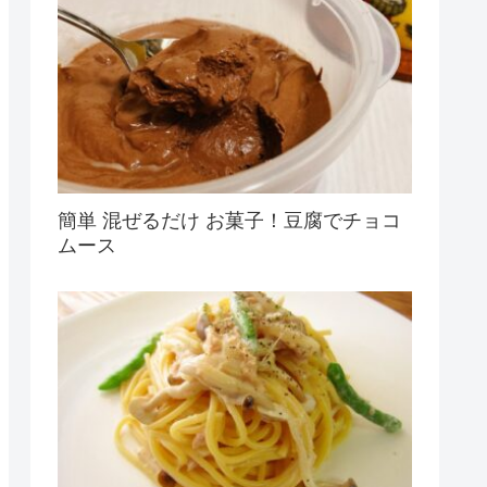
簡単 混ぜるだけ お菓子！豆腐でチョコ
ムース