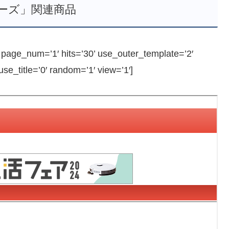
ーズ」関連商品
ge_num=’1′ hits=’30’ use_outer_template=’2′
e_title=’0′ random=’1′ view=’1′]