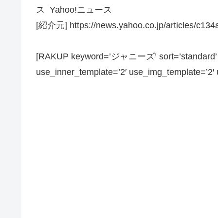
ス Yahoo!ニュース
[紹介元] https://news.yahoo.co.jp/articles/c
[RAKUP keyword=’ジャニーズ’ sort=’standard’ pa
use_inner_template=’2′ use_img_template=’2′ us