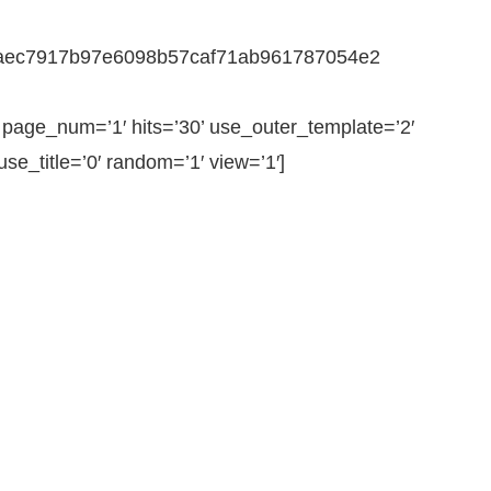
134aec7917b97e6098b57caf71ab961787054e2
ge_num=’1′ hits=’30’ use_outer_template=’2′
e_title=’0′ random=’1′ view=’1′]