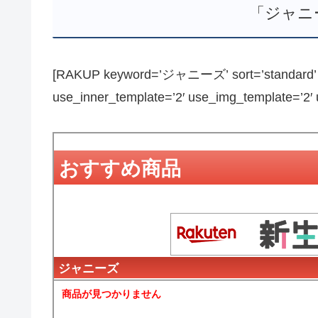
「ジャニ
[RAKUP keyword=’ジャニーズ’ sort=’standard’ pa
use_inner_template=’2′ use_img_template=’2′ us